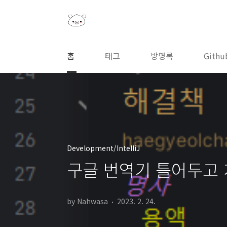
본문 바로가기
홈
태그
방명록
Githu
Development/IntelliJ
구글 번역기 틀어두고
by Nahwasa
2023. 2. 24.