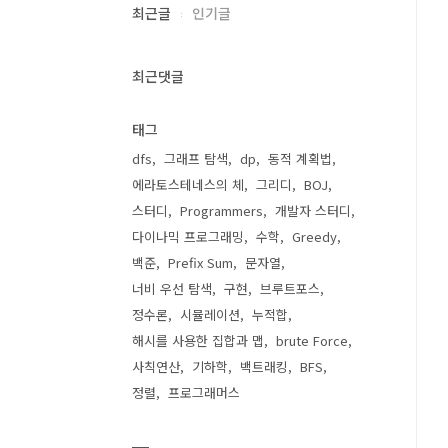
최근글
인기글
최근댓글
태그
dfs
그래프 탐색
dp
동적 계획법
에라토스테네스의 체
그리디
BOJ
스터디
Programmers
개발자 스터디
다이나믹 프로그래밍
수학
Greedy
백준
Prefix Sum
문자열
너비 우선 탐색
구현
브루트포스
정수론
시뮬레이션
누적합
해시를 사용한 집합과 맵
brute Force
사칙연산
기하학
백트래킹
BFS
정렬
프로그래머스