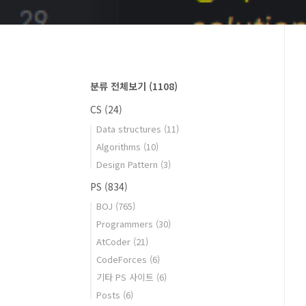
분류 전체보기
(1108)
CS
(24)
Data structures
(11)
Algorithms
(10)
Design Pattern
(3)
PS
(834)
BOJ
(765)
Programmers
(30)
AtCoder
(21)
CodeForces
(6)
기타 PS 사이트
(6)
Posts
(6)