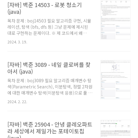
[자바] 백준 14503 - 로봇 청소기
바로 풀 때의 팁을 원하시는 분들도 보시는걸 추
천드립니다. 풀이 그냥 문제에 제시된대로 구현
(java)
하면 되서 풀이는 필요없을 것 같다. 이하 코드는
목차 문제 : boj14503 필요 알고리즘 구현, 시뮬
그냥 풀긴 좀 심심할 것 같아서 2차원 배열을 쓰
레이션, 탐색 (bfs, dfs 등) 그냥 문제에 제시된
지 않고 풀어봤다. 그러니 2차원 배열 안쓰고 푸
대로 구현하는 문제이다. ※ 제 코드에서 왜
는걸 참고하려면 코드를 확인해보자. 각 단계별
main 함수에 로직을 직접 작성하지 않았는지,
로 처리하는 코드는 주석을 달아두었다. 2차원 배
2024. 3. 19.
왜 Scanner를 쓰지 않고 BufferedReader를
열로 문제에 제시된대로 구현..
사용했는지 등에 대해서는 '자바로 백준 풀 때의
팁 및 주의점' 글을 참고해주세요. 백준을 자바로
[자바] 백준 3089 - 네잎 클로버를 찾
풀어보려고 시작하시는 분이나, 백준에서 자바로
풀 때의 팁을 원하시는 분들도 보시는걸 추천드
아서 (java)
립니다. 풀이 딱히 풀이라 할 부분은 없을 것 같
목차 문제 : boj3089 필요 알고리즘 매개변수 탐
다. 문제에 제시된대로 구현하면 된다. 따라서 내
색(Parametric Search), 이분탐색, 정렬 2차원
코드를 기준으로 어떤식으로 구현했는지만 얘기
에 대한 매개변수 탐색(이분탐색 응용)으로 풀 수
해보겠다. 우선 '방의 가장 북쪽, 가장 남쪽, 가장
있는 문제이다. 이걸 위해 정렬이 필요하다. 시뮬
서쪽, 가장 동쪽 줄 중 하나 이상에 위치한 모든
2024. 2. 22.
레이션 M개의 명령에 대해 시뮬레이션을 돌려봐
칸에는 벽이 ..
야 최종 결과를 알 수 있다. ※ 제 코드에서 왜
main 함수에 로직을 직접 작성하지 않았는지,
[자바] 백준 25904 - 안녕 클레오파트
왜 Scanner를 쓰지 않고 BufferedReader를
사용했는지 등에 대해서는 '자바로 백준 풀 때의
라 세상에서 제일가는 포테이토칩
팁 및 주의점' 글을 참고해주세요. 백준을 자바로
(java)