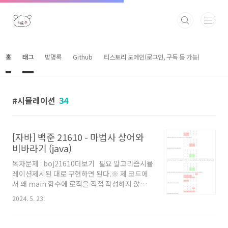
본문 바로가기
홈
태그
방명록
Github
티스토리 도메인(로그인, 구독 등 가능)
시뮬레이션
34
[자바] 백준 21610 - 마법사 상어와
비바라기 (java)
목차문제 : boj21610더보기 필요 알고리즘시뮬
레이션제시된 대로 구현하면 된다.※ 제 코드에
서 왜 main 함수에 로직을 직접 작성하지 않았는
지, 왜 Scanner를 쓰지 않고 BufferedReader
2024. 5. 23.
를 사용했는지 등에 대해서는 '자바로 백준 풀 때
의 팁 및 주의점' 글을 참고해주세요. 백준을 자바
로 풀어보려고 시작하시는 분이나, 백준에서 자