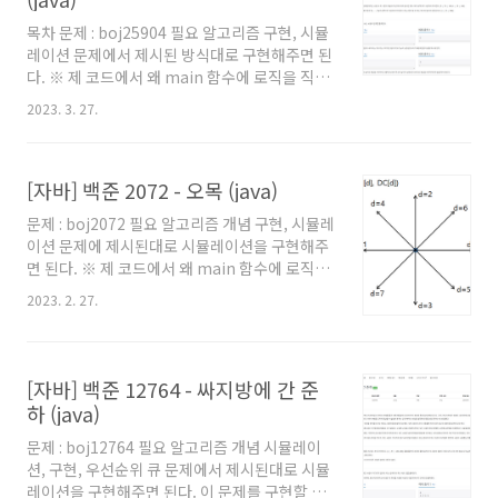
풀어보려고 시작하시는 분이나, 백준에서 자바로
목차 문제 : boj25904 필요 알고리즘 구현, 시뮬
풀 때의 팁을 원하시는 분들도 보시는걸 추천드
레이션 문제에서 제시된 방식대로 구현해주면 된
립니다. 풀이 R, L, U, D 각각의 명령에 대해 필요
다. ※ 제 코드에서 왜 main 함수에 로직을 직접
한 동작은 다음과 같다. R : 동일 Y축에서 우측..
작성하지 않았는지, 왜 Scanner를 쓰지 않고
2023. 3. 27.
BufferedReader를 사용했는지 등에 대해서는
'자바로 백준 풀 때의 팁 및 주의점' 글을 참고해
주세요. 백준을 자바로 풀어보려고 시작하시는
[자바] 백준 2072 - 오목 (java)
분이나, 백준에서 자바로 풀 때의 팁을 원하시는
분들도 보시는걸 추천드립니다. 풀이 어차피 목
문제 : boj2072 필요 알고리즘 개념 구현, 시뮬레
소리 높이의 상한선은 200이므로, N이 몇이 되든
이션 문제에 제시된대로 시뮬레이션을 구현해주
최악의 경우에도 200번만 확인해보면 된다! 따
면 된다. ※ 제 코드에서 왜 main 함수에 로직을
라서 어렵게 생각할 것 없이, N개짜리를 순서대
직접 작성하지 않았는지, 왜 Scanner를 쓰지 않
로 계속 확인하면서 매번 X를 1씩 증가해준다. 그
2023. 2. 27.
고 BufferedReader를 사용했는지 등에 대해서
리고 X의 값이 해당 위치보다 더 커지면 해당 위
는 '자바로 백준 풀 때의 팁 및 주의점' 글을 참고
치를 출력해주면 된다. ..
해주세요. 백준을 자바로 풀어보려고 시작하시는
분이나, 백준에서 자바로 풀 때의 팁을 원하시는
[자바] 백준 12764 - 싸지방에 간 준
분들도 보시는걸 추천드립니다. 풀이 문제에 제
하 (java)
시된대로 구현만 해주면 되는 문제이다. 19x19
짜리 오목판이므로 배열을 두고, 흑과 백에 각각
문제 : boj12764 필요 알고리즘 개념 시뮬레이
특정 값을 주고 순서대로 배열에 넣어주면 된다.
션, 구현, 우선순위 큐 문제에서 제시된대로 시뮬
그리고 넣어준 값을 기준으로 5개가 연속되도록
레이션을 구현해주면 된다. 이 문제를 구현할 때