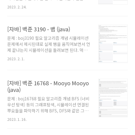
넣여져 있는지 확인해주면 된다. 구현 자체가 어
효율적이라 생각한게 우선순위 큐 이므로 우선순
2023. 2. 24.
려울수도 있으므로 내 방..
위큐도 사용했다. ※ 제 코드에서 왜 main 함수
에 로직을 직접 작성하지 않았는지, 왜 Scanner
를 쓰지 않고 BufferedReader를 사용했는지 등
[자바] 백준 3190 - 뱀 (java)
에 대해서는 '자바로 백준 풀 때의 팁 및 주의점'
글을 참고해주세요. 백준을 자바로 풀어보려고
문제 : boj3190 필요 알고리즘 개념 시뮬레이션
시작하시는 분이나, 백준에서 자바로 풀 때의 팁
문제에서 제시된대로 실제 뱀을 움직여보면서 언
을 원하시는 분들도 보시는걸 추천드립니다. 풀
제 끝나는지 시뮬레이션을 돌려보면 된다. 덱
이 뭔가 알고리즘적으로 풀이해나가야할 것 같이
(deque) 등의 자료구조 뱀의 머리부분이 움직이
생겼는데, 실은 문제에 나온 말 대로 구현만 해주
2023. 2. 1.
고, 꼬리부분이 사라지는 부분을 시뮬레이션으로
면 풀 수 있다. 다만 쌩구현 문제라고 보기엔 생각
구현하기 위해 내가 생각한 가장 적합한 자료구
이 좀 필요하다. 문제를 보고..
조는 덱을 사용하는 것인데, 구현만 가능하다면
어떤 자료구조를 써도 당연히 상관없다. ※ 제 코
[자바] 백준 16768 - Mooyo Mooyo
드에서 왜 main 함수에 로직을 직접 작성하지 않
(java)
았는지, 왜 Scanner를 쓰지 않고
BufferedReader를 사용했는지 등에 대해서는
문제 : boj16768 필요 알고리즘 개념 BFS (너비
'자바로 백준 풀 때의 팁 및 주의점' 글을 참고해
우선 탐색) 등의 그래프탐색, 시뮬레이션 연결된
주세요. 백준을 자바로 풀어보려고 시작하시는
뿌요들을 파악하기 위해 BFS, DFS와 같은 그래
분이나, 백준에서 자바로 풀 때의 팁을 원하시는
프 탐색이 필요하다. 그 외에는 그냥 제시된대로
2023. 1. 16.
분들도 보시는걸 추천드립니다. 풀이 이하 풀이
시뮬레이션을 돌려주면 된다. ※ 제 코드에서 왜
는..
main 함수에 로직을 직접 작성하지 않았는지,
왜 Scanner를 쓰지 않고 BufferedReader를