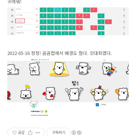
귀여워!
2022-05-16 정정! 곰곰컵에서 배경도 줬다. 갓대회였다.
공감
구독하기