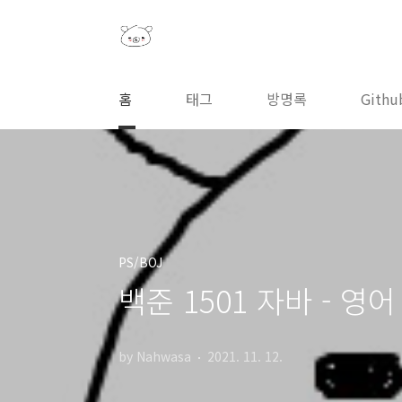
본문 바로가기
홈
태그
방명록
Githu
PS/BOJ
백준 1501 자바 - 영어 
by Nahwasa
2021. 11. 12.