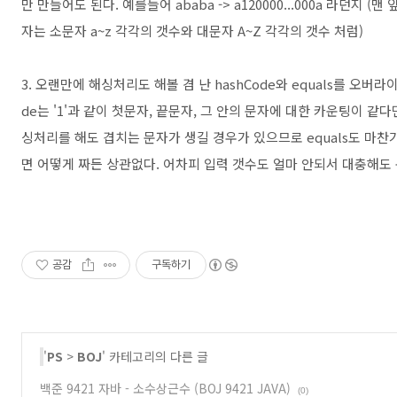
만 만들어도 된다. 예를들어 ababa -> a120000...000a 라던지 
자는 소문자 a~z 각각의 갯수와 대문자 A~Z 각각의 갯수 처럼)
3. 오랜만에 해싱처리도 해볼 겸 난 hashCode와 equals를 오버
de는 '1'과 같이 첫문자, 끝문자, 그 안의 문자에 대한 카운팅이 같
싱처리를 해도 겹치는 문자가 생길 경우가 있으므로 equals도 마찬
면 어떻게 짜든 상관없다. 어차피 입력 갯수도 얼마 안되서 대충해도 
공감
구독하기
'
PS
>
BOJ
' 카테고리의 다른 글
백준 9421 자바 - 소수상근수 (BOJ 9421 JAVA)
(0)