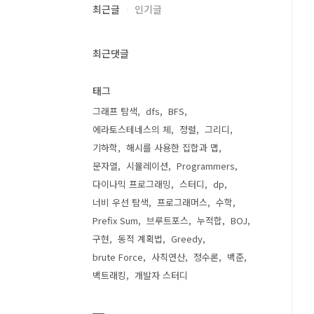
최근글
인기글
최근댓글
태그
그래프 탐색
dfs
BFS
에라토스테네스의 체
정렬
그리디
기하학
해시를 사용한 집합과 맵
문자열
시뮬레이션
Programmers
다이나믹 프로그래밍
스터디
dp
너비 우선 탐색
프로그래머스
수학
Prefix Sum
브루트포스
누적합
BOJ
구현
동적 계획법
Greedy
brute Force
사칙연산
정수론
백준
백트래킹
개발자 스터디