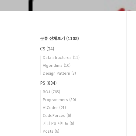
분류 전체보기
(1108)
CS
(24)
Data structures
(11)
Algorithms
(10)
Design Pattern
(3)
PS
(834)
BOJ
(765)
Programmers
(30)
AtCoder
(21)
CodeForces
(6)
기타 PS 사이트
(6)
Posts
(6)