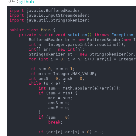
코드 :
github
import
import
import
 java.util.StringTokenizer;

public
class
Main
{

private
static
void
solution
()
throws
 Exception 
        BufferedReader br = 
new
 BufferedReader(
new
 I
int
 n = Integer.parseInt(br.readLine());

int
[] arr = 
new
int
[n];

        StringTokenizer st = 
new
 StringTokenizer(br.
for
 (
int
 i = 
0
; i < n; i++) arr[i] = Integer
int
 s = 
0
, e = n-
1
;

int
 min = Integer.MAX_VALUE;

int
 ansS = 
0
, ansE = 
0
;

while
 (s < e) {

int
 sum = Math.abs(arr[e]+arr[s]);

if
 (sum < min) {

                min = sum;

                ansS = s;

                ansE = e;

            }

if
 (sum == 
0
)

break
;

if
 (arr[e]+arr[s] > 
0
) e--;
