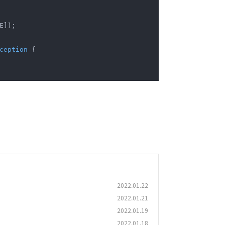
E]);

ception 
{

2022.01.22
2022.01.21
2022.01.19
2022.01.18