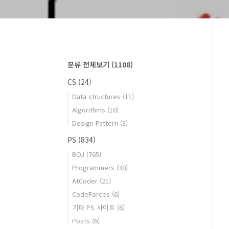
분류 전체보기
(1108)
CS
(24)
Data structures
(11)
Algorithms
(10)
Design Pattern
(3)
PS
(834)
BOJ
(765)
Programmers
(30)
AtCoder
(21)
CodeForces
(6)
기타 PS 사이트
(6)
Posts
(6)