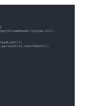
{

nputStreamReader(System.in));

readLine());

.parseInt(st.nextToken());
