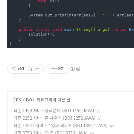
else
 s++;

        }

        System.out.println(arr[ansS] + 
" "
 + arr[ans
    }

public
static
void
main
(String[] args)
throws
 Ex
        solution();

    }

}
공감
구독하기
'
PS
>
BOJ
' 카테고리의 다른 글
백준 1450 자바 - 냅색문제 (BOJ 1450 JAVA)
(2)
백준 2252 자바 - 줄 세우기 (BOJ 2252 JAVA)
(0)
백준 13547 자바 - 수열과 쿼리 5 (BOJ 13547 JAVA)
(2)
백준 9753 자바 - 짝 곱 (BOJ 9753 JAVA)
(0)