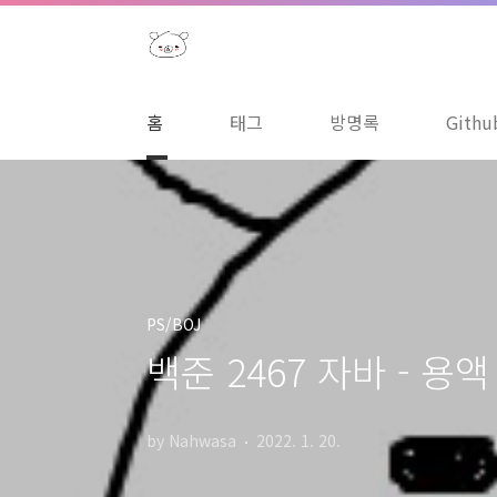
본문 바로가기
홈
태그
방명록
Githu
PS/BOJ
백준 2467 자바 - 용액 (
by Nahwasa
2022. 1. 20.