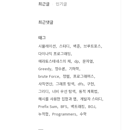
최근글
인기글
최근댓글
태그
시뮬레이션
스터디
백준
브루트포스
다이나믹 프로그래밍
에라토스테네스의 체
dp
문자열
Greedy
정수론
기하학
brute Force
정렬
프로그래머스
사칙연산
그래프 탐색
dfs
구현
그리디
너비 우선 탐색
동적 계획법
해시를 사용한 집합과 맵
개발자 스터디
Prefix Sum
BFS
백트래킹
BOJ
누적합
Programmers
수학