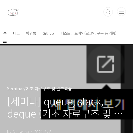
본문 바로가기
홈
태그
방명록
Github
티스토리 도메인(로그인, 구독 등 가능)
Seminar/기초 자료구조 및 알고리즘
[세미나] queue, stack,
deque (기초 자료구조 및 알
고리즘 4회차)
by Nahwasa
2024. 1. 8.