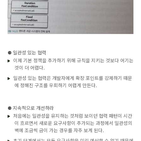
private
 Money 
calculate
(Call call)
{

this
.from = from;

return
 feeRules

this
.to = to;

                .stream()

    }

                .map(rule -> rule.calculateFee(call))
                .reduce(Money.ZERO, (first, second) 
public
 Money 
calculate
(Call call)
{

    }

if
 (call.getDuration().compareTo(to) > 
0
) {

}

return
 Money.ZERO;

        }

---

if
 (call.getDuration().compareTo(from) < 
0
) 
⚈
일관성 있는 협력
public
class
TimeOfDayFeeCondition
implements
FeeCon
return
 Money.ZERO;

이제 기본 정책을 추가하기 위해 규칙을 지키는 것보다 어기는
private
 LocalTime from;

        }

private
 LocalTime to;

것이 더 어렵다.
// 부모 클래스의 calculateFee(phone)은 Phon
public
TimeOfDayFeeCondition
(LocalTime from, Loc
// calculateFee(phone)을 재사용하기 위해 데이
일관성 있는 협력은 개발자에게 확장 포인트를 강제하기 때문
this
.from = from;

        Phone phone = 
new
 Phone(
null
);

에 정해진 구조를 우회하기 어렵게 만든다.
this
.to = to;

        phone.call(
new
 Call(call.getFrom().plus(from)
    }

                            call.getDuration().compa
@Override
return
super
.calculateFee(phone);

public
 List<DateTimeInterval> 
findTimeIntervals
(
    }

⚈
지속적으로 개선하라
return
 call.getInterval().splitByDay()

}

처음에는 일관성을 유지하는 것처럼 보이던 협력 패턴이 시간
                .stream()

                .filter(each -> from(each).isBefore(t
---

이 흐르면서 새로운 요구사항이 추가되는 과정에서 일관성의
                .map(each -> DateTimeInterval.of(

벽에 조금씩 금이 가는 경우를 자주 보게 된다.
                                LocalDateTime.of(eac
public
class
DurationDiscountPolicy
extends
BasicRat
                                LocalDateTime.of(eac
private
 List<DurationDiscountRule> rules = 
new
 A
초기 단계에서는 모든 요구사항을 미리 예상할 수 없기 때문에
                .collect(Collectors.toList());
