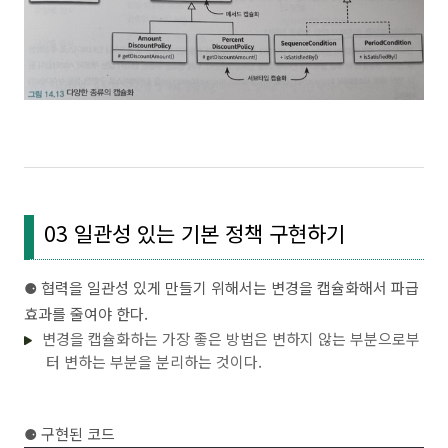
return
 interval.splitByDay();

	}

}

---

public
class
TimeOfDayDiscountPolicy
extends
BasicRa
private
 List<LocalTime> starts = 
new
 ArrayList<L
private
 List<LocalTime> ends = 
new
 ArrayList<Loc
private
 List<Duration> durations = 
new
 ArrayList
private
 List<Money>  amounts = 
new
 ArrayList<Mon
@Override
protected
 Money 
calculateCallFee
(Call call)
{

03 일관성 있는 기본 정책 구현하기
        Money result = Money.ZERO;

for
(DateTimeInterval interval : call.splitByD
for
(
int
 loop=
0
; loop < starts.size(); lo
⚈
협력을 일관성 있게 만들기 위해서는 변경을 캡슐화해서 파급
                result.plus(amounts.get(loop).times(
                        to(interval, ends.get(loop))
효과를 줄여야 한다.
            }

        }

변경을 캡슐화하는 가장 좋은 방법은 변하지 않는 부분으로부
return
 result;

터 변하는 부분을 분리하는 것이다.
    }

private
 LocalTime 
from
(DateTimeInterval interval
return
 interval.getFrom().toLocalTime().isBe
⚈
구현된 코드
    }
