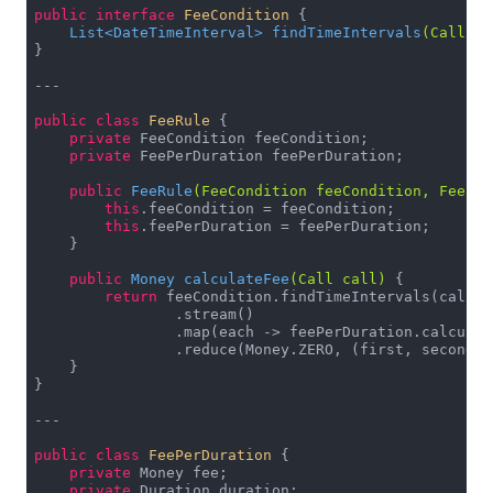
public
interface
FeeCondition
{

private
 LocalTime 
to
(DateTimeInterval interval, 
List<DateTimeInterval> 
findTimeIntervals
(Call ca
return
 interval.getTo().toLocalTime().isAfte
}

    }

}

---

---

public
class
FeeRule
{

private
 FeeCondition feeCondition;

public
class
DayOfWeekDiscountRule
{

private
 FeePerDuration feePerDuration;

private
 List<DayOfWeek> dayOfWeeks = 
new
 ArrayLi
private
 Duration duration = Duration.ZERO;

public
FeeRule
(FeeCondition feeCondition, FeePer
private
 Money amount = Money.ZERO;

this
.feeCondition = feeCondition;

this
.feePerDuration = feePerDuration;

public
DayOfWeekDiscountRule
(List<DayOfWeek> day
    }

                                 Duration duration, 
this
.dayOfWeeks = dayOfWeeks;

public
 Money 
calculateFee
(Call call)
{

this
.duration = duration;

return
 feeCondition.findTimeIntervals(call)

this
.amount = amount;

                .stream()

    }

                .map(each -> feePerDuration.calculate
                .reduce(Money.ZERO, (first, second) 
public
 Money 
calculate
(DateTimeInterval interval
    }

if
 (dayOfWeeks.contains(interval.getFrom().g
}

return
 amount.times(interval.duration().
        }

---

return
 Money.ZERO;

public
class
FeePerDuration
{

    }

private
 Money fee;

}

private
 Duration duration;
