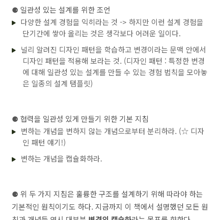
return
 Duration.between(from.toLocalDate().a
⚈
일관성 있는 설계를 위한 조언
    }

다양한 설계 경험을 익히라는 것 -> 하지만 이런 설계 경험을
private
 List<DateTimeInterval> 
split
(
long
 days)
단기간에 쌓아 올리는 것은 생각보다 어려운 일이다.
        List<DateTimeInterval> result = 
new
 ArrayLis
        addFirstDay(result);

널리 알려진 디자인 패턴을 학습하고 변경이라는 문맥 안에서
        addMiddleDays(result, days);

디자인 패턴을 적용해 보라는 것. (디자인 패턴 : 특정한 변경
        addLastDay(result);

return
 result;

에 대해 일관성 있는 설계를 만들 수 있는 경험 법칙을 모아놓
    }

은 일종의 설계 탬플릿)
private
void
addFirstDay
(List<DateTimeInterval> 
        result.add(DateTimeInterval.toMidnight(from))
    }

⚈
협력을 일관성 있게 만들기 위한 기본 지침
private
void
addMiddleDays
(List<DateTimeInterval
변하는 개념을 변하지 않는 개념으로부터 분리하라. (☆ 디자
for
(
int
 loop=
1
; loop < days; loop++) {

인 패턴 얘기!)
            result.add(DateTimeInterval.during(from.
        }

    }

변하는 개념을 캡슐화하라.
private
void
addLastDay
(List<DateTimeInterval> r
        result.add(DateTimeInterval.fromMidnight(to))
    }

⚈
위 두 가지 지침은 훌륭한 구조를 설계하기 위해 따라야 하는
public
 String 
toString
()
{

기본적인 원칙이기도 하다. 지금까지 이 책에서 설명했던 모든 원
return
"[ "
 + from + 
" - "
 + to + 
" ]"
;

칙과 개념들 역시 대부분
변경의 캡슐화
라는 목표를 향한다.
    }
