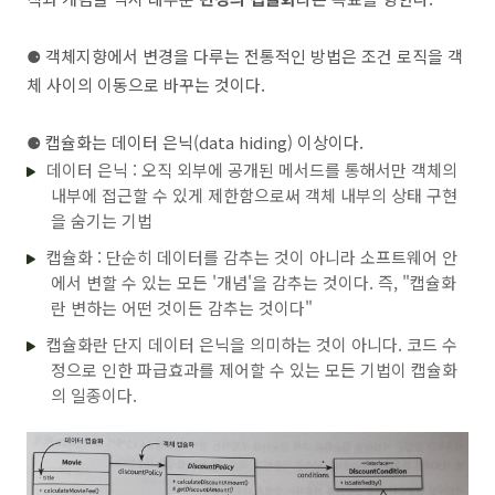
}

---

⚈
객체지향에서 변경을 다루는 전통적인 방법은 조건 로직을 객
체 사이의 이동으로 바꾸는 것이다.
public
class
Call
{

private
 DateTimeInterval interval;

⚈
캡슐화는 데이터 은닉(data hiding) 이상이다.
public
Call
(LocalDateTime from, LocalDateTim
this
.interval = DateTimeInterval.of(
데이터 은닉 : 오직 외부에 공개된 메서드를 통해서만 객체의
	}

내부에 접근할 수 있게 제한함으로써 객체 내부의 상태 구현
public
 Duration 
getDuration
()
{

을 숨기는 기법
return
 interval.duration();

	}

캡슐화 : 단순히 데이터를 감추는 것이 아니라 소프트웨어 안
에서 변할 수 있는 모든 '개념'을 감추는 것이다. 즉, "캡슐화
public
 LocalDateTime 
getFrom
()
{

return
 interval.getFrom();

란 변하는 어떤 것이든 감추는 것이다"
	}

캡슐화란 단지 데이터 은닉을 의미하는 것이 아니다. 코드 수
public
 LocalDateTime 
getTo
()
{

정으로 인한 파급효과를 제어할 수 있는 모든 기법이 캡슐화
return
 interval.getTo();

	}

의 일종이다.
public
 DateTimeInterval 
getInterval
()
{

return
 interval;

	}

public
 List<DateTimeInterval> 
splitByDay
()
{
