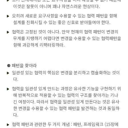
    }

public
DurationDiscountPolicy
(List<DurationDisco
이것은 잘못이 아니며 꽤나 자연스러운 현상이다.
this
.rules = rules;

private
 LocalTime 
from
(DateTimeInterval interval
    }

오히려 새로운 요구사항을 수용할 수 있는 협력 패턴을 향해
return
 interval.getFrom().toLocalTime().isBe
설계를 진화시킬 수 있는 좋은 신호로 받아들여야 한다.
                from : interval.getFrom().toLocalTime
@Override
    }

protected
 Money 
calculateCallFee
(Call call)
{

협력은 고정된 것이 아니다. 만약 현재의 협력 패턴이 변경의
        Money result = Money.ZERO;

private
 LocalTime 
to
(DateTimeInterval interval)
for
(DurationDiscountRule rule: rules) {

무게를 지탱하기 어렵다면 변경을 수용할 수 있는 협력패턴을
return
 interval.getTo().toLocalTime().isAfter
            result.plus(rule.calculate(call));

향해 과감하게 리팩터링하라.
                to : interval.getTo().toLocalTime();

        }

    }

return
 result;

}

    }

}
---

⚈
패턴을 찾아라
일관성 있는 협력의 핵심은 변경을 분리하고 캡슐화하는 것이
public
class
DayOfWeekFeeCondition
implements
FeeCon
private
 List<DayOfWeek> dayOfWeeks = 
new
 ArrayLi
다.
public
DayOfWeekFeeCondition
(DayOfWeek ... dayOf
협력을 일관성 있게 만드는 과정은 유사한 기능을 구현하기 위
this
.dayOfWeeks = Arrays.asList(dayOfWeeks);

해 반복적으로 적용할 수 있는 협력의 구조를 찾아가는 기나
    }

긴 여정이다. 따라서 협력을 일관성 있게 만든다는 것은 유사
@Override
한 변경을 수용할 수 있는 협력 패턴을 발견하는 것과 동일하
public
 List<DateTimeInterval> 
findTimeIntervals
(
return
 call.getInterval()

다.
                .splitByDay()

                .stream()

협력 패턴과 관련한 두 가지 개념 : 패턴, 프레임워크 (15장에
                .filter(each ->
