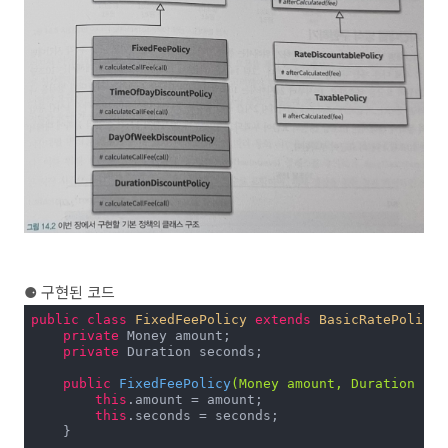
⚈
구현된 코드
public
class
FixedFeePolicy
extends
BasicRatePolicy
private
 Money amount;

private
 Duration seconds;

public
FixedFeePolicy
(Money amount, Duration sec
this
.amount = amount;

this
.seconds = seconds;

    }
