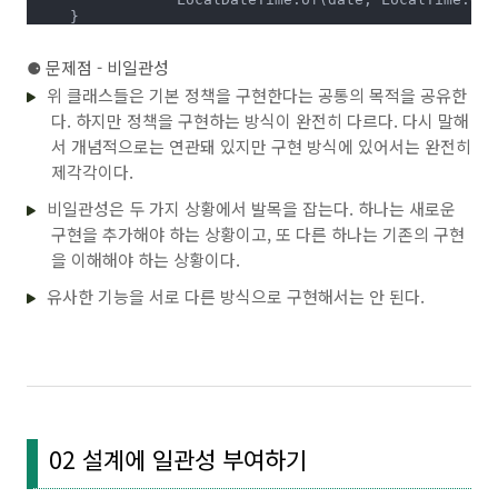
    }

private
DateTimeInterval
(LocalDateTime from, Loc
⚈
문제점 - 비일관성
this
.from = from;

this
.to = to;

위 클래스들은 기본 정책을 구현한다는 공통의 목적을 공유한
    }

다. 하지만 정책을 구현하는 방식이 완전히 다르다. 다시 말해
public
 Duration 
duration
()
{

서 개념적으로는 연관돼 있지만 구현 방식에 있어서는 완전히
return
 Duration.between(from, to);

제각각이다.
    }

비일관성은 두 가지 상황에서 발목을 잡는다. 하나는 새로운
public
 LocalDateTime 
getFrom
()
{

return
 from;

구현을 추가해야 하는 상황이고, 또 다른 하나는 기존의 구현
    }

을 이해해야 하는 상황이다.
public
 LocalDateTime 
getTo
()
{

유사한 기능을 서로 다른 방식으로 구현해서는 안 된다.
return
 to;

    }

public
 List<DateTimeInterval> 
splitByDay
()
{

if
 (days() > 
0
) {

return
 split(days());

        }

return
 Arrays.asList(
this
);

02 설계에 일관성 부여하기
    }

private
long
days
()
{
