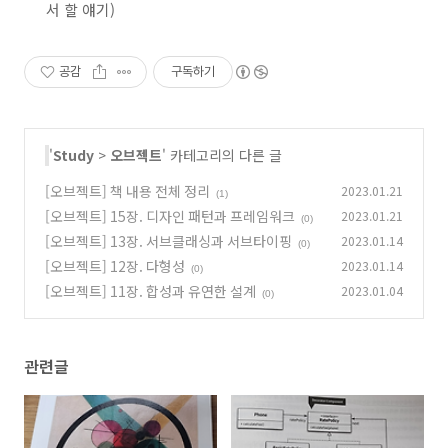
서 할 얘기)
                        dayOfWeeks.contains(each.get
                .collect(Collectors.toList());

    }

}

공감
구독하기
---

public
class
DurationFeeCondition
implements
FeeCond
private
 Duration from;

'
Study
>
오브젝트
' 카테고리의 다른 글
private
 Duration to;

[오브젝트] 책 내용 전체 정리
public
DurationFeeCondition
(Duration from, Durat
2023.01.21
(1)
this
.from = from;

[오브젝트] 15장. 디자인 패턴과 프레임워크
2023.01.21
(0)
this
.to = to;

    }

[오브젝트] 13장. 서브클래싱과 서브타이핑
2023.01.14
(0)
[오브젝트] 12장. 다형성
2023.01.14
@Override
(0)
public
 List<DateTimeInterval> 
findTimeIntervals
(
[오브젝트] 11장. 합성과 유연한 설계
2023.01.04
(0)
if
 (call.getInterval().duration().compareTo(
return
 Collections.emptyList();

        }

관련글
return
 Arrays.asList(DateTimeInterval.of(

                call.getInterval().getFrom().plus(fro
                call.getInterval().duration().compar
                        call.getInterval().getFrom().
                        call.getInterval().getTo()));
    }
