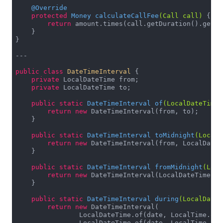
@Override
protected
 Money 
calculateCallFee
(Call call)
{

return
 amount.times(call.getDuration().getSe
    }

}

---

public
class
DateTimeInterval
{

private
 LocalDateTime from;

private
 LocalDateTime to;

public
static
 DateTimeInterval 
of
(LocalDateTime 
return
new
 DateTimeInterval(from, to);

    }

public
static
 DateTimeInterval 
toMidnight
(LocalD
return
new
 DateTimeInterval(from, LocalDateT
    }

public
static
 DateTimeInterval 
fromMidnight
(Loca
return
new
 DateTimeInterval(LocalDateTime.of
    }

public
static
 DateTimeInterval 
during
(LocalDate 
return
new
 DateTimeInterval(

                LocalDateTime.of(date, LocalTime.of(
                LocalDateTime.of(date, LocalTime.of(