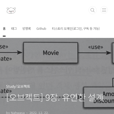
본문 바로가기
홈
태그
방명록
Github
티스토리 도메인(로그인, 구독 등 가능)
Study/오브젝트
[오브젝트] 9장. 유연한 설계
by Nahwasa
2022. 12. 22.