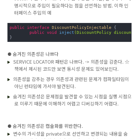
명시적으로 주입이 필요하다는 점을 선언하는 방법. 이하 인
터페이스 주입의 예
public
interface
DiscountPolicyInjectable
{

public
void
inject
(DiscountPolicy discountPo
}
⚈
숨겨진 의존성은 나쁘다
SERVICE LOCATOR 패턴은 나쁘다. -> 의존성을 감춘다. ☆
책에서 제시된 코드만 보면 동시성 문제도 있어보인다.
의존성을 감추는 경우 의존성과 관련된 문제가 컴파일타임이
아닌 런타임에 가서야 발견된다.
숨겨진 의존성은 문제점을 발견할 수 있는 시점을 실행 시점으
로 미루기 때문에 이해하기 어렵고 디버깅하기 어렵다.
⚈
숨겨진 의존성은 캡슐화를 위반한다.
변수의 가시성을 private으로 선언하고 변경되는 내용을 숨