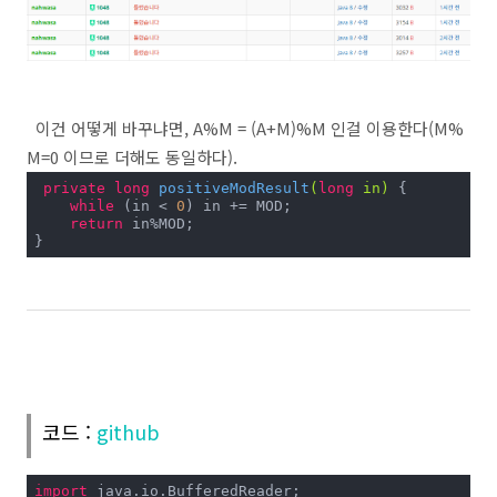
이건 어떻게 바꾸냐면, A%M = (A+M)%M 인걸 이용한다(M%
M=0 이므로 더해도 동일하다).
private
long
positiveModResult
(
long
 in)
{

while
 (in < 
0
) in += MOD;

return
 in%MOD;

}
코드 :
github
import