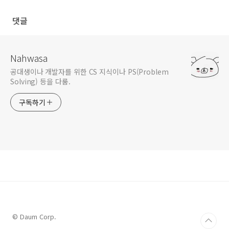
private
long
get2dRangeSum
(
long
[][] arr, 
int
 r1,
if
 (r1==r2 && c1==c2 && (r1<=
0
||r1>r||c1<=
0
|
댓글
if
 (r1==
0
) r1=
1
; 
if
 (r1==r+
1
) r1=r;

if
 (r2==
0
) r2=
1
; 
if
 (r2==r+
1
) r2=r;

if
 (c1==
0
) c1=
1
; 
if
 (c1==c+
1
) c1=c;

if
 (c2==
0
) c2=
1
; 
if
 (c2==c+
1
) c2=c;

Nahwasa
공대생이나 개발자를 위한 CS 지식이나 PS(Problem
long
 answer = arr[r2][c2]-arr[r1-
1
][c2]-arr[
Solving) 등을 다룸.
return
 positiveModResult(answer);

    }

구독하기
private
long
positiveModResult
(
long
 in)
{

while
 (in < 
0
) in += MOD;

return
 in%MOD;

    }

}
© Daum Corp.