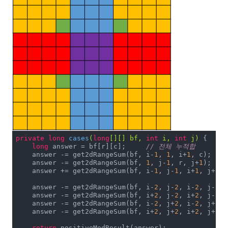
private
long
cases
(
long
[][] bf, 
int
 i, 
int
 j)
{

long
 answer = bf[r][c];	
// 전체 누적합
    answer -= get2dRangeSum(bf, i-
1
, 
1
, i+
1
, c
    answer -= get2dRangeSum(bf, 
1
, j-
1
, r, j+
1
)
    answer += get2dRangeSum(bf, i-
1
, j-
1
, i+
1
, j+
1
    answer -= get2dRangeSum(bf, i-
2
, j-
2
, i-
2
, j-
2
    answer -= get2dRangeSum(bf, i+
2
, j-
2
, i+
2
, j-
2
);

    answer -= get2dRangeSum(bf, i-
2
, j+
2
, i-
2
, j+
2
);

    answer -= get2dRangeSum(bf, i+
2
, j+
2
, i+
2
, j+
2
);

return
 positiveModResult(answer);
