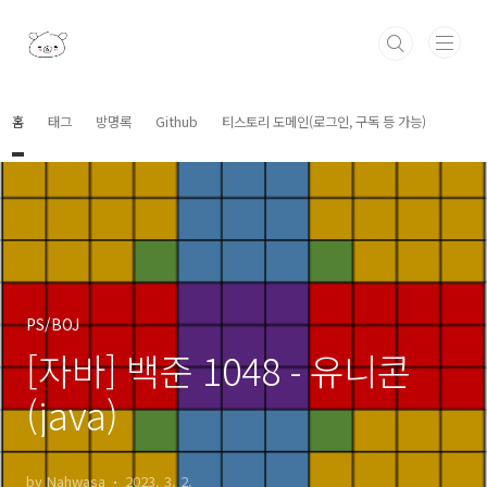
본문 바로가기
홈
태그
방명록
Github
티스토리 도메인(로그인, 구독 등 가능)
PS/BOJ
[자바] 백준 1048 - 유니콘
(java)
by Nahwasa
2023. 3. 2.