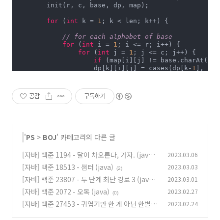
        init(r, c, base, dp, map);

for
 (
int
 k = 
1
; k < len; k++) {

// for each alphabet of base
for
 (
int
 i = 
1
; i <= r; i++) {

for
 (
int
 j = 
1
; j <= c; j++) {

if
 (map[i][j] != base.charAt(k))
                    dp[k][i][j] = cases(dp[k-
1
], i, 
                }

            }

공감
구독하기
// prefix sum
for
 (
int
 i = 
1
; i <= r; i++) {

for
 (
int
 j = 
1
; j <= c; j++) {

                    dp[k][i][j] += dp[k][i-
1
][j] + d
                    dp[k][i][j] = positiveModResult(
'
PS
>
BOJ
' 카테고리의 다른 글
                }

            }

[자바] 백준 1194 - 달이 차오른다, 가자. (java)
2023.03.06
        }

        System.out.println(dp[len-
1
][r][c]);

[자바] 백준 18513 - 샘터 (java)
2023.03.03
(0)
(2)
    }

[자바] 백준 23807 - 두 단계 최단 경로 3 (java)
2023.03.01
private
boolean
checkInvalidity
(
int
 l, String ba
[자바] 백준 2072 - 오목 (java)
2023.02.27
(0)
for
 (
int
 i = 
0
; i < len; i++) {

(0)
if
 (base.charAt(i)-
'A'
+
1
 > l) {

[자바] 백준 27453 - 귀엽기만 한 게 아닌 한별 양
2023.02.24
return
true
;

(java)
(0)
            }
