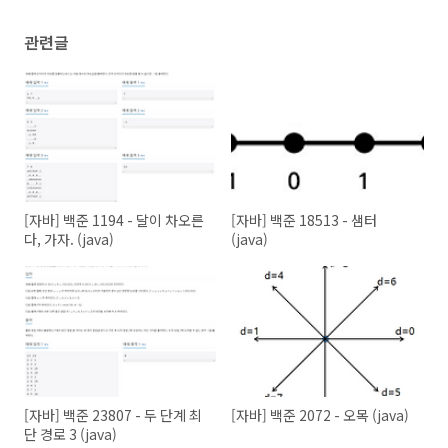
        }

return
false
;

관련글
    }

private
void
init
(
int
 r, 
int
 c, String base, 
lon
for
 (
int
 i = 
0
; i < r; i++) {

            String row = br.readLine();

for
 (
int
 j = 
0
; j < c; j++) {

                map[i+
1
][j+
1
] = row.charAt(j);

                dp[
0
][i+
1
][j+
1
] = (map[i+
1
][j+
1
]== b
            }

        }

    }

[자바] 백준 1194 - 달이 차오른
[자바] 백준 18513 - 샘터
private
long
cases
(
long
[][] bf, 
int
 i, 
int
 j)
{

다, 가자. (java)
(java)
long
 answer = bf[r][c];

        answer -= get2dRangeSum(bf, i-
1
, 
1
, i+
1
, c);

        answer -= get2dRangeSum(bf, 
1
, j-
1
, r, j+
1
);

        answer += get2dRangeSum(bf, i-
1
, j-
1
, i+
1
, j
        answer -= get2dRangeSum(bf, i-
2
, j-
2
, i-
2
, j
        answer -= get2dRangeSum(bf, i+
2
, j-
2
, i+
2
, j
        answer -= get2dRangeSum(bf, i-
2
, j+
2
, i-
2
, j
        answer -= get2dRangeSum(bf, i+
2
, j+
2
, i+
2
, j
return
 positiveModResult(answer);

[자바] 백준 23807 - 두 단계 최
[자바] 백준 2072 - 오목 (java)
    }

단 경로 3 (java)