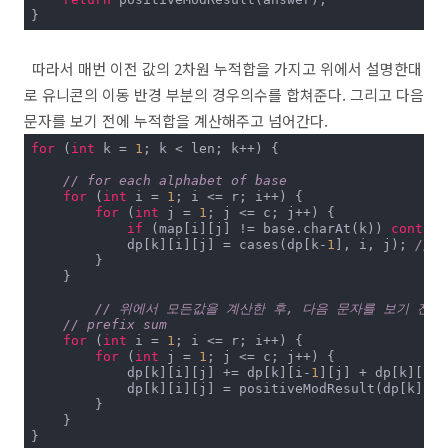
}
따라서 매번 이전 값의 2차원 누적합을 가지고 위에서 설명한대
로 유니콘의 이동 반경 부분의 경우의수를 합쳐준다. 그리고 다음
문자를 보기 전에 누적합을 계산해주고 넘어간다.
for
 (
int
 k = 
1
; k < len; k++) {

// for each alphabet of base
for
 (
int
 i = 
1
; i <= r; i++) {

for
 (
int
 j = 
1
; j <= c; j++) {

if
 (map[i][j] != base.charAt(k)) 
continu
            dp[k][i][j] = cases(dp[k-
1
], i, j);	
// 
        }

    }

// 위에서 모든값을 계산한 후, 다음 문자를 보기 전에
// prefix sum
for
 (
int
 i = 
1
; i <= r; i++) {

for
 (
int
 j = 
1
; j <= c; j++) {

            dp[k][i][j] += dp[k][i-
1
][j] + dp[k][i][
            dp[k][i][j] = positiveModResult(dp[k][i][
        }

    }

}