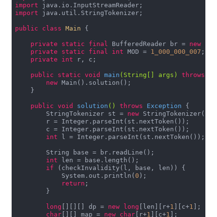
import
import
 java.util.StringTokenizer;

public
class
Main
{

private
static
final
 BufferedReader br = 
new
 Buf
private
static
final
int
 MOD = 
1_000_000_007
;

private
int
 r, c;

public
static
void
main
(String[] args)
throws
 Ex
new
 Main().solution();

    }

public
void
solution
()
throws
 Exception 
{

        StringTokenizer st = 
new
 StringTokenizer(br.
        r = Integer.parseInt(st.nextToken());

        c = Integer.parseInt(st.nextToken());

int
 l = Integer.parseInt(st.nextToken());

        String base = br.readLine();

int
 len = base.length();

if
 (checkInvalidity(l, base, len)) {

            System.out.println(
0
);

return
;

        }

long
[][][] dp = 
new
long
[len][r+
1
][c+
1
];

char
[][] map = 
new
char
[r+
1
][c+
1
];
