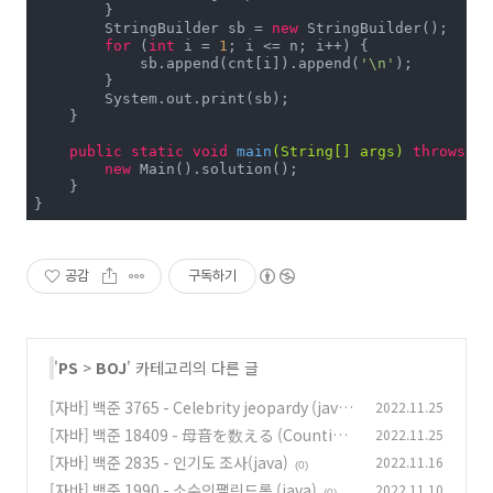
        }

        StringBuilder sb = 
new
 StringBuilder();

for
 (
int
 i = 
1
; i <= n; i++) {

            sb.append(cnt[i]).append(
'\n'
);

        }

        System.out.print(sb);

    }

public
static
void
main
(String[] args)
throws
 Ex
new
 Main().solution();

    }

}
공감
구독하기
'
PS
>
BOJ
' 카테고리의 다른 글
[자바] 백준 3765 - Celebrity jeopardy (java)
2022.11.25
[자바] 백준 18409 - 母音を数える (Counting
2022.11.25
(0)
Vowels) (java)
[자바] 백준 2835 - 인기도 조사(java)
2022.11.16
(0)
(0)
[자바] 백준 1990 - 소수인팰린드롬 (java)
2022.11.10
(0)