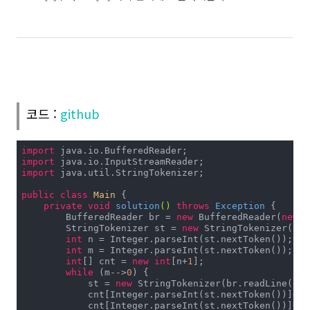
코드 :
github
import
import
import
 java.util.StringTokenizer;

public
class
Main
{

private
void
solution
()
throws
 Exception 
{

        BufferedReader br = 
new
 BufferedReader(
new
 I
        StringTokenizer st = 
new
 StringTokenizer(br.
int
 n = Integer.parseInt(st.nextToken());

int
 m = Integer.parseInt(st.nextToken());

int
[] cnt = 
new
int
[n+
1
];

while
 (m-->
0
) {

            st = 
new
 StringTokenizer(br.readLine());

            cnt[Integer.parseInt(st.nextToken())]++;

            cnt[Integer.parseInt(st.nextToken())]++;
