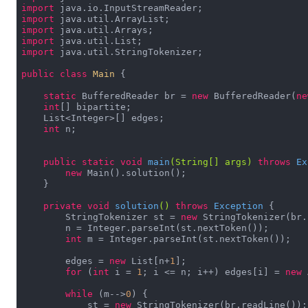
import
import
import
import
import
 java.util.StringTokenizer;

public
class
Main
{

static
 BufferedReader br = 
new
 BufferedReader(
ne
int
[] bipartite;

    List<Integer>[] edges;

int
 n;

public
static
void
main
(String[] args)
throws
 Ex
new
 Main().solution();

    }

private
void
solution
()
throws
 Exception 
{

        StringTokenizer st = 
new
 StringTokenizer(br.
        n = Integer.parseInt(st.nextToken());

int
 m = Integer.parseInt(st.nextToken());

        edges = 
new
 List[n+
1
];

for
 (
int
 i = 
1
; i <= n; i++) edges[i] = 
new
 
while
 (m-->
0
) {

            st = 
new
 StringTokenizer(br.readLine());
