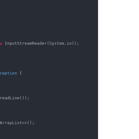
w
 InputStreamReader(System.in));

ception 
{

readLine());

ArrayList<>();
