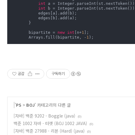
int
 a = Integer.parseInt(st.nextToken());
int
 b = Integer.parseInt(st.nextToken());
            edges[a].add(b);

            edges[b].add(a);

        }

        bipartite = 
new
int
[n+
1
];

        Arrays.fill(bipartite, -
1
);

for
 (
int
 i = 
1
; i <= n; i++) {

if
 (bipartite[i] != -
1
) 
continue
;

if
 (!makeBipartite(i, 
0
)) {

                System.out.println(
0
);

return
;

공감
구독하기
            }

        }

        System.out.println(
1
);

    }

'
PS
>
BOJ
' 카테고리의 다른 글
private
boolean
makeBipartite
(
final
int
 idx, 
fin
if
 (bipartite[idx] != -
1
) {

return
 bipartite[idx] == bipartiteNum;

[자바] 백준 9202 - Boggle (java)
(0)
        }

백준 1002 자바 - 터렛 (BOJ 1002 JAVA)
(0)
        bipartite[idx] = bipartiteNum;

[자바] 백준 27988 - 리본 (Hard) (java)
(0)
for
 (Integer next : edges[idx]) {
