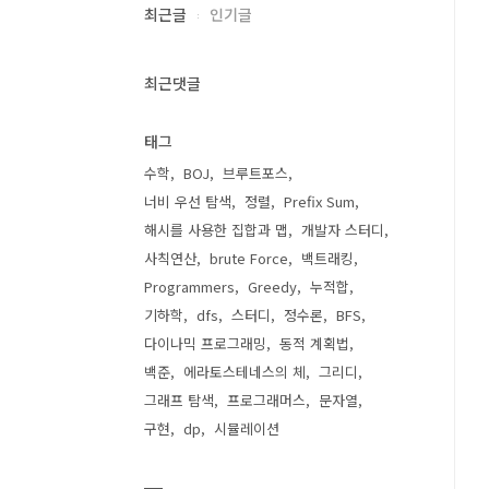
최근글
인기글
최근댓글
태그
수학
BOJ
브루트포스
너비 우선 탐색
정렬
Prefix Sum
해시를 사용한 집합과 맵
개발자 스터디
사칙연산
brute Force
백트래킹
Programmers
Greedy
누적합
기하학
dfs
스터디
정수론
BFS
다이나믹 프로그래밍
동적 계획법
백준
에라토스테네스의 체
그리디
그래프 탐색
프로그래머스
문자열
구현
dp
시뮬레이션