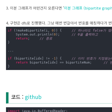
3. 이분 그래프가 어떤건지 모른다면 '
이분 그래프 (bipartite graph
4. 구현은 dfs로 진행했다. 그냥 매번 번갈아서 번호를 매칭하다가
if
 (!makeBipartite(i, 
0
)) {	
// 하나라도 false가 
    System.out.println(
0
);	
// 0을 출력하고
return
;	
// 종료
}

...

if
 (bipartite[idx] != -
1
) {	
// 이미 번호가 지정됬는
return
 bipartite[idx] == bipartiteNum;	
// 
}
코드 :
github
import