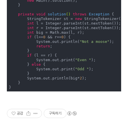
new
 Main().solution();

    }

private
void
solution
()
throws
 Exception 
{

        StringTokenizer st = 
new
 StringTokenizer(br.
int
 l = Integer.parseInt(st.nextToken());

int
 r = Integer.parseInt(st.nextToken());

int
 big = Math.max(l, r);

if
 (l==
0
 && r==
0
) {

            System.out.println(
"Not a moose"
);

return
;

        }

if
 (l == r) {

            System.out.print(
"Even "
);

        } 
else
 {

            System.out.print(
"Odd "
);

        }

        System.out.println(big*
2
);

    }

}
공감
구독하기