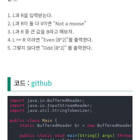
1. L과 R을 입력받는다.
2. L과 R이 둘 다 0이면 "Not a moose"
3. L과 R 중 큰 값을 B라고 해보자.
4. L == R 이라면 "Even [B*2]"를 출력한다.
5. 그렇지 않다면 "Odd [B*2]" 를 출력한다.
코드 :
github
import
import
import
 java.util.StringTokenizer;

public
class
Main
{

static
 BufferedReader br = 
new
 BufferedReader(
ne
public
static
void
main
(String[] args)
throws
 Ex