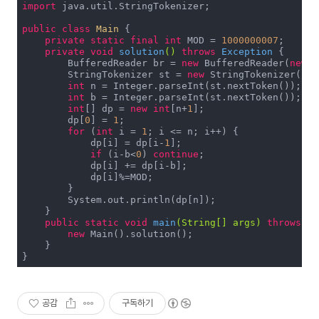
import
 java.util.StringTokenizer;

public
class
Main
{

private
static
final
int
 MOD = 
1000000007
;

private
void
solution
()
throws
 Exception 
{

        BufferedReader br = 
new
 BufferedReader(
new
 I
        StringTokenizer st = 
new
 StringTokenizer(br.
int
 n = Integer.parseInt(st.nextToken());

int
 b = Integer.parseInt(st.nextToken());

int
[] dp = 
new
int
[n+
1
];

        dp[
0
] = 
1
;

for
 (
int
 i = 
1
; i <= n; i++) {

            dp[i] = dp[i-
1
];

if
 (i-b<
0
) 
continue
;

            dp[i] += dp[i-b];

            dp[i]%=MOD;

        }

        System.out.println(dp[n]);

    }

public
static
void
main
(String[] args)
throws
 Ex
new
 Main().solution();

    }

}
공감
구독하기