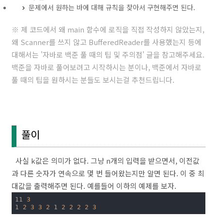
문제에서 원하는 바에 대해 규칙을 찾아서 구현해주면 된다.
※ 제 코드에서 왜 main 함수에 로직을 직접 작성하지 않았는지,
왜 Scanner를 쓰지 않고 BufferedReader를 사용했는지 등에
대해서는 '
자바로 백준 풀 때의 팁 및 주의점
' 글을 참고해주세요.
백준을 자바로 풀어보려고 시작하시는 분이나, 백준에서 자바로
풀 때의 팁을 원하시는 분들도 보시는걸 추천드립니다.
풀이
사실 k값은 의미가 없다. 그냥 n개의 입력을 받으면서, 이전값
과 다른 숫자가 연속으로 몇 번 들어왔는지만 알면 된다. 이 중 최
대값을 출력해주면 된다. 예를들어 이하의 예제를 보자.
11
3
1
2
3
3
2
1
2
2
2
2
3