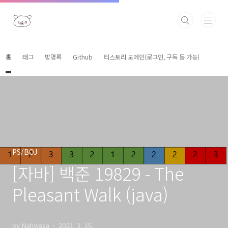
본문 바로가기
홈
태그
방명록
Github
티스토리 도메인(로그인, 구독 등 가능)
PS/BOJ
[자바] 백준 19829 - The
Pleasant Walk (java)
by Nahwasa
2023. 3. 15.