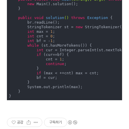
new
 Main().solution();

    }

public
void
solution
()
throws
 Exception 
{

        br.readLine();

        StringTokenizer st = 
new
 StringTokenizer(br.
int
 max = 
1
;

int
 cnt = 
0
;

int
 bf = -
1
;

while
 (st.hasMoreTokens()) {

int
 cur = Integer.parseInt(st.nextToken()
if
 (cur==bf) {

                cnt = 
1
;

continue
;

            }

if
 (max < ++cnt) max = cnt;

            bf = cur;

        }

        System.out.println(max);

    }

}
공감
구독하기