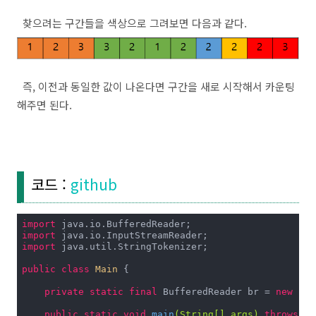
찾으려는 구간들을 색상으로 그려보면 다음과 같다.
즉, 이전과 동일한 값이 나온다면 구간을 새로 시작해서 카운팅
해주면 된다.
코드 :
github
import
import
import
 java.util.StringTokenizer;

public
class
Main
{

private
static
final
 BufferedReader br = 
new
 Buf
public
static
void
main
(String[] args)
throws
 Ex