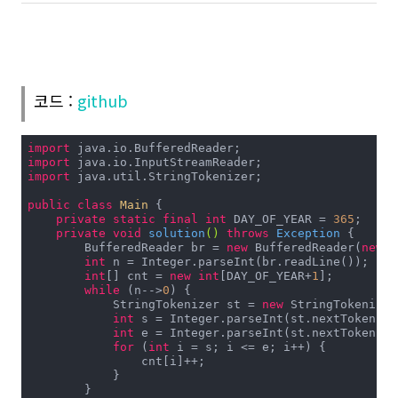
코드 :
github
import
import
import
 java.util.StringTokenizer;

public
class
Main
{

private
static
final
int
 DAY_OF_YEAR = 
365
;

private
void
solution
()
throws
 Exception 
{

        BufferedReader br = 
new
 BufferedReader(
new
 I
int
 n = Integer.parseInt(br.readLine());

int
[] cnt = 
new
int
[DAY_OF_YEAR+
1
];

while
 (n-->
0
) {

            StringTokenizer st = 
new
 StringTokenizer
int
 s = Integer.parseInt(st.nextToken());
int
 e = Integer.parseInt(st.nextToken());
for
 (
int
 i = s; i <= e; i++) {

                cnt[i]++;

            }

        }
