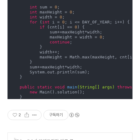
int
 sum = 
0
;

int
 maxHeight = 
0
;

int
 width = 
0
;

for
 (
int
 i = 
0
; i <= DAY_OF_YEAR; i++) {

if
 (cnt[i] == 
0
) {

                sum+=maxHeight*width;

                maxHeight = width = 
0
;

continue
;

            }

            width++;

            maxHeight = Math.max(maxHeight, cnt[i]);

        }

        sum+=maxHeight*width;

        System.out.println(sum);

    }

public
static
void
main
(String[] args)
throws
 Ex
new
 Main().solution();

    }

}
2
구독하기