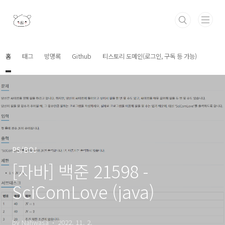
본문 바로가기
홈
태그
방명록
Github
티스토리 도메인(로그인, 구독 등 가능)
PS/BOJ
[자바] 백준 21598 -
SciComLove (java)
by Nahwasa
2022. 11. 2.