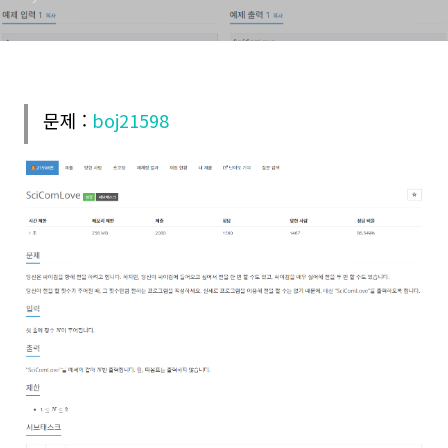
문제 :
boj21598