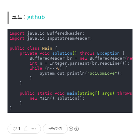
코드 :
github
import
import
 java.io.InputStreamReader;

public
class
Main
{

private
void
solution
()
throws
 Exception 
{

        BufferedReader br = 
new
 BufferedReader(
new
 I
int
 n = Integer.parseInt(br.readLine());

while
 (n-->
0
) {

            System.out.println(
"SciComLove"
);

        }

    }

public
static
void
main
(String[] args)
throws
 Ex
new
 Main().solution();

    }

}
1
구독하기