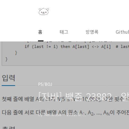
본문 바로가기
홈
태그
방명록
Githu
PS/BOJ
[자바] 백준 23882 - 
by Nahwasa
2022. 8. 6.