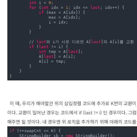
int
 i = 
0
;

for
 (
int
 idx = 
1
; idx <= 
last
; idx++) {

if
 (max < A[idx]) {

                max = A[idx];

                i = idx;

            }

        }

        // 
last
와 i가 서로 다르면 A[
last
]와 A[i]를 교환

if
 (
last
 != i) {

int
 tmp = A[
last
];

            A[
last
] = A[i];

            A[i] = tmp;

        }

    }

}
이 때, 우리가 해야할건 위의 삽입정렬 코드에 추가로 K번의 교환
이다. 교환이 일어난 경우는 코드에서 if (last != i) 인 경우이다.
해주면 될 것이다. 내 경우엔 위 로직을 추가하기 위해 아래의 코드를
if
 (++swapCnt == K) {

    StringBuilder sb = 
new
 StringBuilder();
