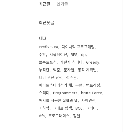
최근글
인기글
최근댓글
태그
Prefix Sum
다이나믹 프로그래밍
수학
시뮬레이션
BFS
dp
브루트포스
개발자 스터디
Greedy
누적합
백준
문자열
동적 계획법
너비 우선 탐색
정수론
에라토스테네스의 체
구현
백트래킹
스터디
Programmers
brute Force
해시를 사용한 집합과 맵
사칙연산
기하학
그래프 탐색
BOJ
그리디
dfs
프로그래머스
정렬