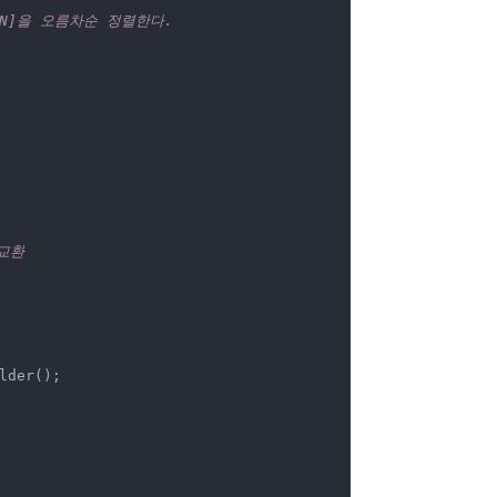
..N]을 오름차순 정렬한다.
 교환
lder();
