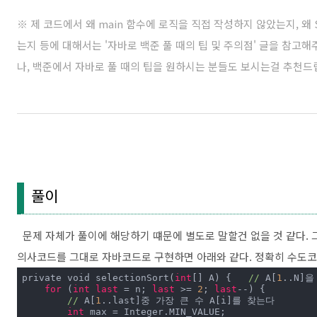
※ 제 코드에서 왜 main 함수에 로직을 직접 작성하지 않았는지, 왜 Sc
는지 등에 대해서는 '
자바로 백준 풀 때의 팁 및 주의점
' 글을 참고
나, 백준에서 자바로 풀 때의 팁을 원하시는 분들도 보시는걸 추천드
풀이
문제 자체가 풀이에 해당하기 떄문에 별도로 말할건 없을 것 같다. 
의사코드를 그대로 자바코드로 구현하면 아래와 같다. 정확히 수도코
private void selectionSort(
int
[] A) {   
//
 A[
1
..N]
for
 (
int
last
 = n; 
last
 >= 
2
; 
last
--) {

//
 A[
1
..last]중 가장 큰 수 A[i]를 찾는다

int
 max = Integer.MIN_VALUE;
