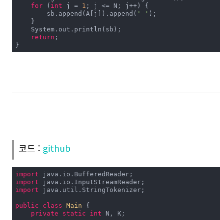
for
 (
int
 j = 
1
; j <= N; j++) {

        sb.append(A[j]).append(
' '
);

    }

    System.out.println(sb);

return
;

}
코드 :
github
import
import
import
 java.util.StringTokenizer;

public
class
Main
{

private
static
int
 N, K;
