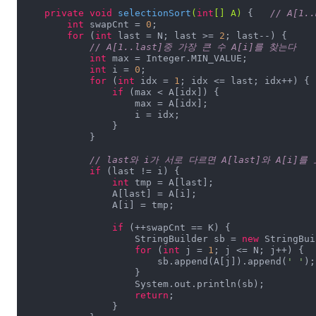
private
void
selectionSort
(
int
[] A)
{   
// A[1
int
 swapCnt = 
0
;

for
 (
int
 last = N; last >= 
2
; last--) {

// A[1..last]중 가장 큰 수 A[i]를 찾는다
int
 max = Integer.MIN_VALUE;

int
 i = 
0
;

for
 (
int
 idx = 
1
; idx <= last; idx++) {

if
 (max < A[idx]) {

                    max = A[idx];

                    i = idx;

                }

            }

// last와 i가 서로 다르면 A[last]와 A[i]를
if
 (last != i) {

int
 tmp = A[last];

                A[last] = A[i];

                A[i] = tmp;

if
 (++swapCnt == K) {

                    StringBuilder sb = 
new
 StringBui
for
 (
int
 j = 
1
; j <= N; j++) {

                        sb.append(A[j]).append(
' '
);

                    }

                    System.out.println(sb);

return
;

                }
