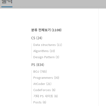
분류 전체보기
(1108)
CS
(24)
Data structures
(11)
Algorithms
(10)
Design Pattern
(3)
PS
(834)
BOJ
(765)
Programmers
(30)
AtCoder
(21)
CodeForces
(6)
기타 PS 사이트
(6)
Posts
(6)