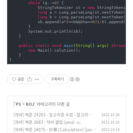
while
 (q-->
0
) {

            StringTokenizer st = 
new
 StringTokenizer
long
 a = Long.parseLong(st.nextToken());

long
 b = Long.parseLong(st.nextToken());

            sb.append(a*
2
<=b&&b%a==
0
?
1
:
0
).append(
'\n
        }

        System.out.println(sb);

    }

public
static
void
main
(String[] args)
throws
 Ex
new
 Main().solution();

    }

}
공감
구독하기
'
PS
>
BOJ
' 카테고리의 다른 글
[자바] 백준 24263 - 알고리즘 수업 - 알고리즘의
2022.10.20
수행 시간 2 (java)
[자바] 백준 2083 - 럭비 클럽 (java)
2022.10.20
(0)
(0)
[자바] 백준 24075 - 計算 (Calculation) (java)
2022.10.19