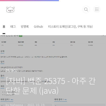
본문 바로가기
홈
태그
방명록
Github
티스토리 도메인(로그인, 구독 등 가능)
PS/BOJ
[자바] 백준 25375 - 아주 간
단한 문제 (java)
by Nahwasa
2022. 10. 19.