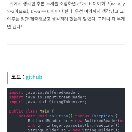
위에서 생각한 추론 두개를 조합하면 a*2<=b 여야하고(x>=a, y
>=a이므로), b%a == 0 이어야 한다. 우선 여기까지 생각났고 그
이후는 일단 제출해보고 생각하려 했는데 맞았다. 그러니 저 두개
면 된다!
코드 :
github
import
import
import
 java.util.StringTokenizer;

public
class
Main
{

private
void
solution
()
throws
 Exception 
{

        BufferedReader br = 
new
 BufferedReader(
new
 I
int
 q = Integer.parseInt(br.readLine());

        StringBuilder sb = 
new
 StringBuilder();
