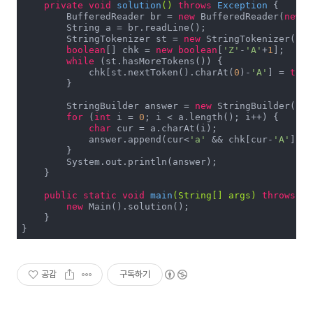
private
void
solution
()
throws
 Exception 
{

        BufferedReader br = 
new
 BufferedReader(
new
 I
        String a = br.readLine();

        StringTokenizer st = 
new
 StringTokenizer(br.
boolean
[] chk = 
new
boolean
[
'Z'
-
'A'
+
1
];

while
 (st.hasMoreTokens()) {

            chk[st.nextToken().charAt(
0
)-
'A'
] = 
true
        }

        StringBuilder answer = 
new
 StringBuilder();

for
 (
int
 i = 
0
; i < a.length(); i++) {

char
 cur = a.charAt(i);

            answer.append(cur<
'a'
 && chk[cur-
'A'
] ? 
        }

        System.out.println(answer);

    }

public
static
void
main
(String[] args)
throws
 Ex
new
 Main().solution();

    }

}
공감
구독하기