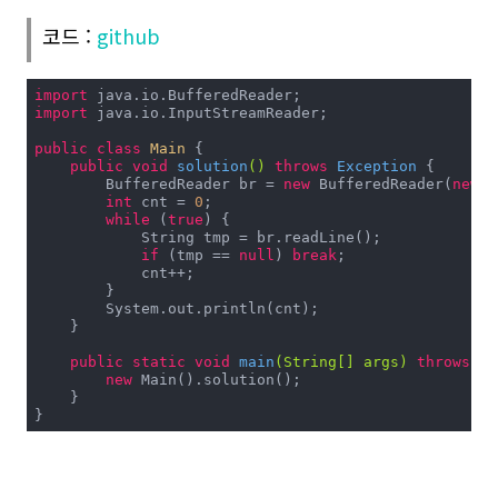
코드 :
github
import
import
 java.io.InputStreamReader;

public
class
Main
{

public
void
solution
()
throws
 Exception 
{

        BufferedReader br = 
new
 BufferedReader(
new
 I
int
 cnt = 
0
;

while
 (
true
) {

            String tmp = br.readLine();

if
 (tmp == 
null
) 
break
;

            cnt++;

        }

        System.out.println(cnt);

    }

public
static
void
main
(String[] args)
throws
 Ex
new
 Main().solution();

    }

}