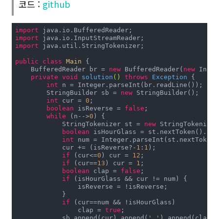
코드 :
github
import
import
import
 java.util.StringTokenizer;

public
class
Main
{

    BufferedReader br = 
new
 BufferedReader(
new
 Input
private
void
solution
()
throws
 Exception 
{

int
 n = Integer.parseInt(br.readLine());

        StringBuilder sb = 
new
 StringBuilder();

int
 cur = 
0
;

boolean
 isReverse = 
false
;

while
 (n-->
0
) {

            StringTokenizer st = 
new
 StringTokenizer
boolean
 isHourGlass = st.nextToken().cha
int
 num = Integer.parseInt(st.nextToken()
            cur += (isReverse?-
1
:
1
);

if
 (cur<=
0
) cur = 
12
;

if
 (cur==
13
) cur = 
1
;

boolean
 clap = 
false
;

if
 (isHourGlass && cur != num) {

                isReverse = !isReverse;

            }

if
 (cur==num && !isHourGlass)

                clap = 
true
;

            sb.append(cur).append(
' '
).append(clap?
"