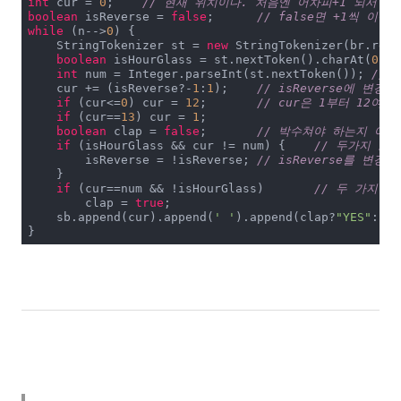
int
 cur = 
0
;	
// 현재 위치이다. 처음엔 어차피+1 되서 '1
boolean
 isReverse = 
false
;	
// false면 +1씩 이
while
 (n-->
0
) {

    StringTokenizer st = 
new
 StringTokenizer(br.read
boolean
 isHourGlass = st.nextToken().charAt(
0
) =
int
 num = Integer.parseInt(st.nextToken());	
// 
    cur += (isReverse?-
1
:
1
);	
// isReverse에 변경
if
 (cur<=
0
) cur = 
12
;	
// cur은 1부터 12여
if
 (cur==
13
) cur = 
1
;

boolean
 clap = 
false
;	
// 박수쳐야 하는지 여부
if
 (isHourGlass && cur != num) {	
// 두가지 조
        isReverse = !isReverse;	
// isReverse를 변경
    }

if
 (cur==num && !isHourGlass)	
// 두 가지 
        clap = 
true
;

    sb.append(cur).append(
' '
).append(clap?
"YES"
:
"NO
}