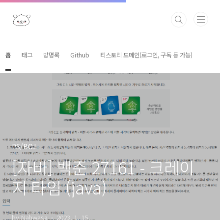
본문 바로가기
홈
태그
방명록
Github
티스토리 도메인(로그인, 구독 등 가능)
PS/BOJ
[자바] 백준 27161 - 크레이
지 타임 (java)
by Nahwasa
2023. 1. 15.