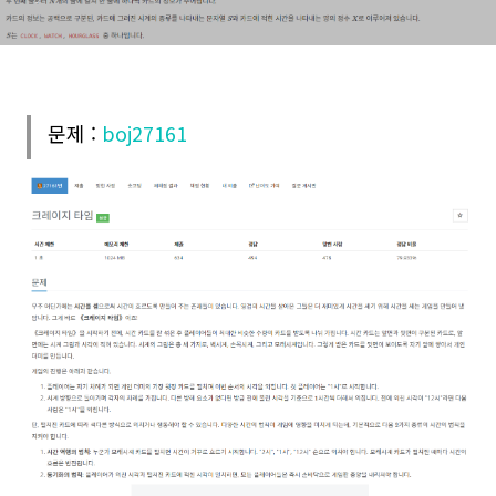
문제 :
boj27161