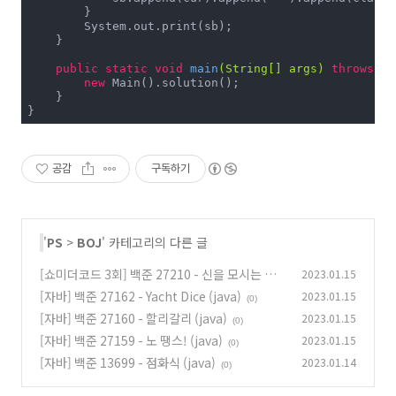
        }

        System.out.print(sb);

    }

public
static
void
main
(String[] args)
throws
 Ex
new
 Main().solution();

    }

}
공감
구독하기
'
PS
>
BOJ
' 카테고리의 다른 글
[쇼미더코드 3회] 백준 27210 - 신을 모시는 사
2023.01.15
당 (자바 java)
[자바] 백준 27162 - Yacht Dice (java)
2023.01.15
(0)
(0)
[자바] 백준 27160 - 할리갈리 (java)
2023.01.15
(0)
[자바] 백준 27159 - 노 땡스! (java)
2023.01.15
(0)
[자바] 백준 13699 - 점화식 (java)
2023.01.14
(0)