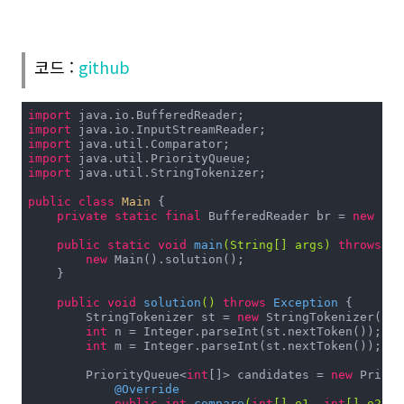
코드 :
github
import
import
import
import
import
 java.util.StringTokenizer;

public
class
Main
{

private
static
final
 BufferedReader br = 
new
 Buf
public
static
void
main
(String[] args)
throws
 Ex
new
 Main().solution();

    }

public
void
solution
()
throws
 Exception 
{

        StringTokenizer st = 
new
 StringTokenizer(br.
int
 n = Integer.parseInt(st.nextToken());

int
 m = Integer.parseInt(st.nextToken());

        PriorityQueue<
int
[]> candidates = 
new
 Priori
@Override
public
int
compare
(
int
[] o1, 
int
[] o2)
{
