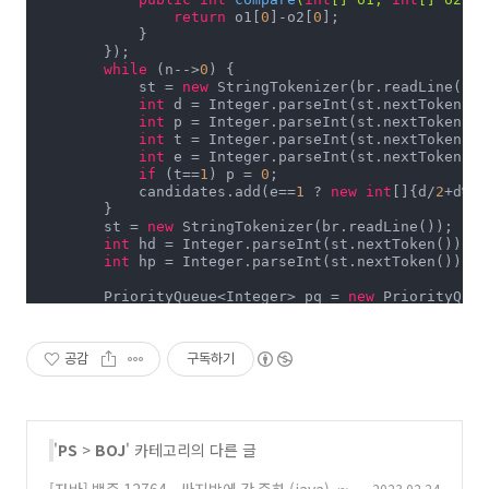
return
 o1[
0
]-o2[
0
];

            }

        });

while
 (n-->
0
) {

            st = 
new
 StringTokenizer(br.readLine());

int
 d = Integer.parseInt(st.nextToken());
int
 p = Integer.parseInt(st.nextToken());
int
 t = Integer.parseInt(st.nextToken());
int
 e = Integer.parseInt(st.nextToken());
if
 (t==
1
) p = 
0
;

            candidates.add(e==
1
 ? 
new
int
[]{d/
2
+d%
2
,
        }

        st = 
new
 StringTokenizer(br.readLine());

int
 hd = Integer.parseInt(st.nextToken());

int
 hp = Integer.parseInt(st.nextToken());

        PriorityQueue<Integer> pq = 
new
 PriorityQueu
long
 wa = 
0
;

while
 (m-->
0
) {

while
 (!candidates.isEmpty() && candidat
공감
구독하기
if
 (pq.isEmpty()) {System.out.println(-
1
int
 p = pq.poll();

if
 (p>hp) wa += p-hp;

            hd+=
1
; hp+=
1
;

'
PS
>
BOJ
' 카테고리의 다른 글
        }

        System.out.println(wa);

2023.02.24
    }
