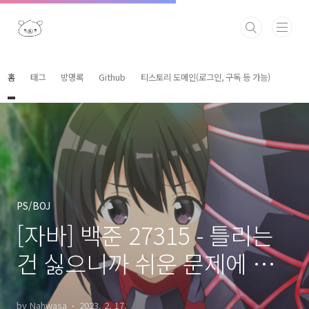
본문 바로가기
홈
태그
방명록
Github
티스토리 도메인(로그인, 구독 등 가능)
PS/BOJ
[자바] 백준 27315 - 틀리는
건 싫으니까 쉬운 문제에 올
인하려고 합니다 (java)
by Nahwasa
2023. 2. 17.