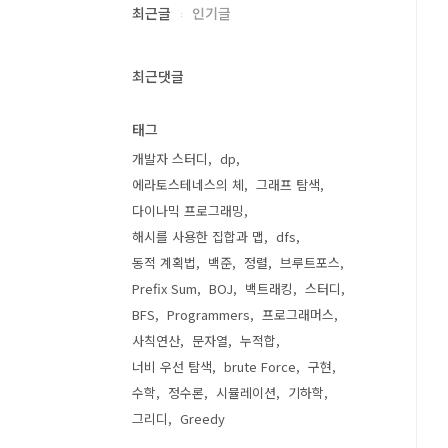
최근글
인기글
최근댓글
태그
개발자 스터디
dp
에라토스테네스의 체
그래프 탐색
다이나믹 프로그래밍
해시를 사용한 집합과 맵
dfs
동적 계획법
백준
정렬
브루트포스
Prefix Sum
BOJ
백트래킹
스터디
BFS
Programmers
프로그래머스
사칙연산
문자열
누적합
너비 우선 탐색
brute Force
구현
수학
정수론
시뮬레이션
기하학
그리디
Greedy