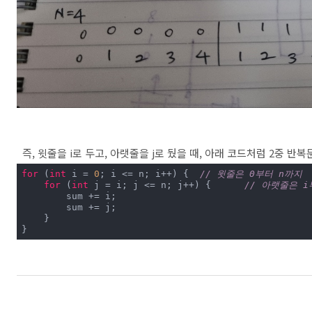
즉, 윗줄을 i로 두고, 아랫줄을 j로 뒀을 때, 아래 코드처럼 2중 반복
for
 (
int
 i = 
0
; i <= n; i++) {	
// 윗줄은 0부터 n까지
for
 (
int
 j = i; j <= n; j++) {	
// 아랫줄은 i
        sum += i;

        sum += j;

    }

}