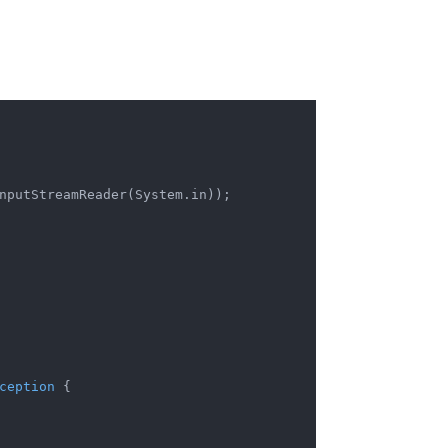
nputStreamReader(System.in));

ception 
{
