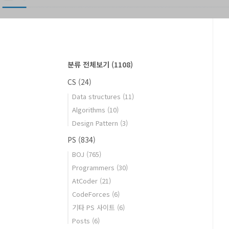
분류 전체보기
(1108)
CS
(24)
Data structures
(11)
Algorithms
(10)
Design Pattern
(3)
PS
(834)
BOJ
(765)
Programmers
(30)
AtCoder
(21)
CodeForces
(6)
기타 PS 사이트
(6)
Posts
(6)