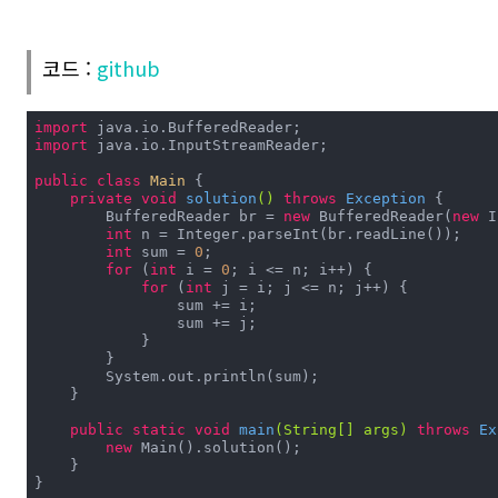
코드 :
github
import
import
 java.io.InputStreamReader;

public
class
Main
{

private
void
solution
()
throws
 Exception 
{

        BufferedReader br = 
new
 BufferedReader(
new
 I
int
 n = Integer.parseInt(br.readLine());

int
 sum = 
0
;

for
 (
int
 i = 
0
; i <= n; i++) {

for
 (
int
 j = i; j <= n; j++) {

                sum += i;

                sum += j;

            }

        }

        System.out.println(sum);

    }

public
static
void
main
(String[] args)
throws
 Ex
new
 Main().solution();

    }

}