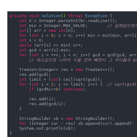
private
void
solution
()
throws
 Exception 
{

int
 n = Integer.parseInt(br.readLine());

int
 min = Integer.MAX_VALUE;	
// 입력받으면
int
[] arr = 
new
int
[n];

for
 (
int
 i = 
0
; i < n; i++) min = min(min, arr[i
int
 s = 
0
;

while
 (arr[s] == min) s++;

int
 gcd = arr[s]-min;

for
 (
int
 i = ++s; i < n; i++) gcd = gcd(gcd, arr[
// 최소값으로 나머지 수들 전부 빼면서 그 차이들의 g
    TreeSet<Integer> res = 
new
 TreeSet<>();

    res.add(gcd);

int
 limit = (
int
) ceil(sqrt(gcd));

for
 (
int
 i = 
2
; i <= limit; i++) {	
// sqrt(g
if
 (gcd%i!=
0
) 
continue
;

        res.add(i);

        res.add(gcd/i);

    }

    StringBuilder sb = 
new
 StringBuilder();

for
 (Integer cur : res) sb.append(cur).append(
' 
    System.out.println(sb);

}
