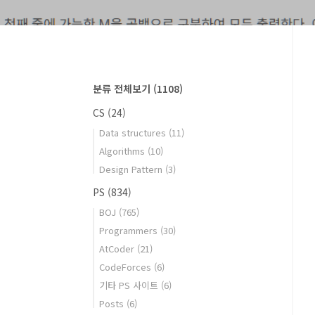
분류 전체보기
(1108)
CS
(24)
Data structures
(11)
Algorithms
(10)
Design Pattern
(3)
PS
(834)
BOJ
(765)
Programmers
(30)
AtCoder
(21)
CodeForces
(6)
기타 PS 사이트
(6)
Posts
(6)