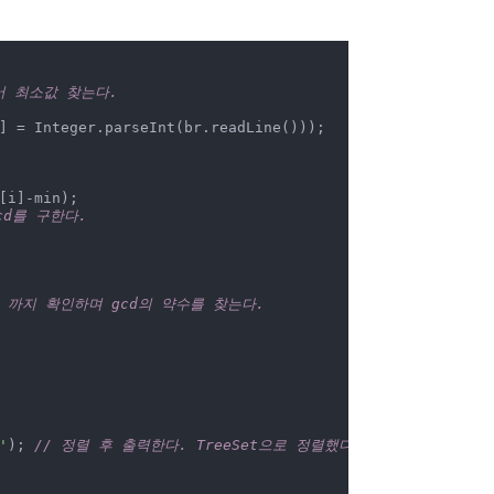
서 최소값 찾는다.
] = Integer.parseInt(br.readLine()));

i]-min);

cd를 구한다.
cd) 까지 확인하며 gcd의 약수를 찾는다.
'
);	
// 정렬 후 출력한다. TreeSet으로 정렬했다.