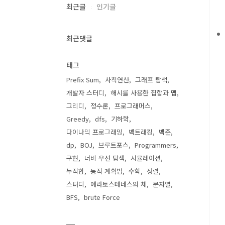
최근글
인기글
최근댓글
태그
Prefix Sum
사칙연산
그래프 탐색
개발자 스터디
해시를 사용한 집합과 맵
그리디
정수론
프로그래머스
Greedy
dfs
기하학
다이나믹 프로그래밍
백트래킹
백준
dp
BOJ
브루트포스
Programmers
구현
너비 우선 탐색
시뮬레이션
누적합
동적 계획법
수학
정렬
스터디
에라토스테네스의 체
문자열
BFS
brute Force