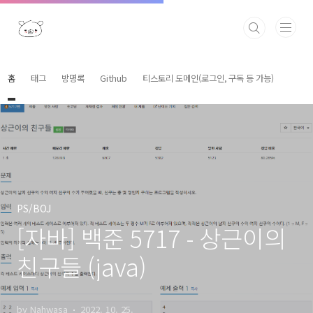
본문 바로가기
홈
태그
방명록
Github
티스토리 도메인(로그인, 구독 등 가능)
PS/BOJ
[자바] 백준 5717 - 상근이의
친구들 (java)
by Nahwasa
2022. 10. 25.