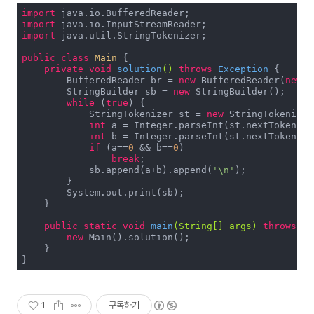
import
import
import
 java.util.StringTokenizer;

public
class
Main
{

private
void
solution
()
throws
 Exception 
{

        BufferedReader br = 
new
 BufferedReader(
new
 I
        StringBuilder sb = 
new
 StringBuilder();

while
 (
true
) {

            StringTokenizer st = 
new
 StringTokenizer
int
 a = Integer.parseInt(st.nextToken());
int
 b = Integer.parseInt(st.nextToken());
if
 (a==
0
 && b==
0
)

break
;

            sb.append(a+b).append(
'\n'
);

        }

        System.out.print(sb);

    }

public
static
void
main
(String[] args)
throws
 Ex
new
 Main().solution();

    }

}
1
구독하기