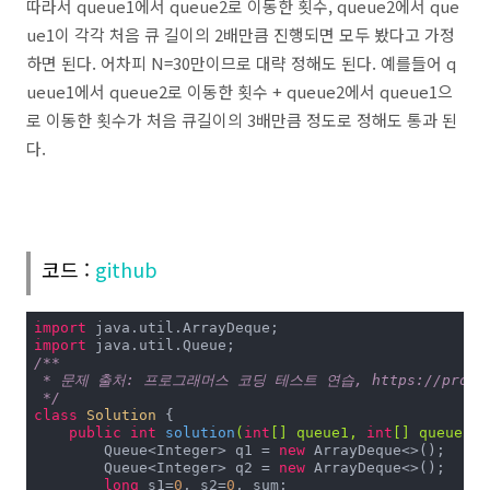
따라서 queue1에서 queue2로 이동한 횟수, queue2에서 que
ue1이 각각 처음 큐 길이의 2배만큼 진행되면 모두 봤다고 가정
하면 된다. 어차피 N=30만이므로 대략 정해도 된다. 예를들어 q
ueue1에서 queue2로 이동한 횟수 + queue2에서 queue1으
로 이동한 횟수가 처음 큐길이의 3배만큼 정도로 정해도 통과 된
다.
코드 :
github
import
import
/**

 * 문제 출처: 프로그래머스 코딩 테스트 연습, https://programme
 */
class
Solution
{

public
int
solution
(
int
[] queue1, 
int
[] queue2)
        Queue<Integer> q1 = 
new
 ArrayDeque<>();

        Queue<Integer> q2 = 
new
 ArrayDeque<>();

long
 s1=
0
, s2=
0
, sum;
