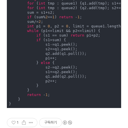
for
 (
int
 tmp : queue1) {q1.add(tmp); s1+=tmp;
for
 (
int
 tmp : queue2) {q2.add(tmp); s2+=tmp;
        sum = s1+s2;

if
 (sum%
2
==
1
) 
return
 -
1
;

        sum/=
2
;

int
 p1 = 
0
, p2 = 
0
, limit = queue1.length*
2
;

while
 (p1<=limit && p2<=limit) {

if
 (s1 == sum) 
return
 p1+p2;

if
 (s1>sum) {

                s1-=q1.peek();

                s2+=q1.peek();

                q2.add(q1.poll());

                p1++;

            } 
else
 {

                s2-=q2.peek();

                s1+=q2.peek();

                q1.add(q2.poll());

                p2++;

            }

        }

return
 -
1
;

    }

}
1
구독하기