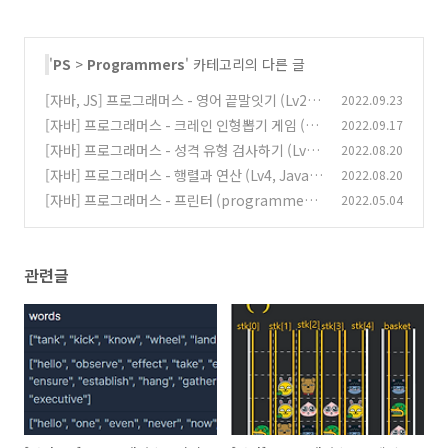
'
PS
>
Programmers
' 카테고리의 다른 글
[자바, JS] 프로그래머스 - 영어 끝말잇기 (Lv2, J
2022.09.23
ava, JavaScript)
[자바] 프로그래머스 - 크레인 인형뽑기 게임 (Lv
2022.09.17
(0)
1, Java)
[자바] 프로그래머스 - 성격 유형 검사하기 (Lv1,
2022.08.20
(0)
Java)
[자바] 프로그래머스 - 행렬과 연산 (Lv4, Java)
2022.08.20
(2)
[자바] 프로그래머스 - 프린터 (programmers
2022.05.04
(2)
java)
(0)
관련글