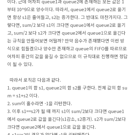
이다. 근데 어차피 queue1과 queue2에 존재하는 모든 값은 1
부터 10^9으로 양수이다. 따라서, queue1에서 queue2로 옮기
면 항상 s1은 줄어들고, s2는 증가한다. 그 반대도 마찬가지다. 그
렇다면, sum/2 보다 s1이 크다면 queue1에서 queue2로 옮기
고, sum/2 보다 s2가 크다면 queue2에서 queue1으로 옮긴다
는 규칙을 만들어보면 어떨까? 만약 음수가 존재했다면 이런 방
식으로 힘들겠으나 양수만 존재하고 queue의 FIFO를 따르므로
어차피 중간의 값을 옮길 수 없으므로 이 규칙대로 진행하면 정답
이 될 수 있다.
따라서 로직은 다음과 같다.
1. queue1의 합 s1, queue2의 합 s2를 구한다. 전체 값의 합 su
m = s1+s2 이다.
2. sum이 홀수라면 -1을 리턴한다.
3. 이후 s1==s2가 될 때 까지 s1이 sum/2보다 크다면 queue1
에서 queue2로 값을 옮긴다(s1감소, s2증가). s2가 sum/2보다
크다면 queue2에서 queue1으로 값을 옮긴다.
4. s1==s2인 경우가 없다면 -1을 리턴해준다.