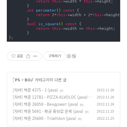
return
this
->width * 
this
->height;

        }

int
perimeter
()
const
{

return
2
*
this
->width + 
2
*
this
->height;

        }

bool
is_square
()
const
{

return
this
->width == 
this
->height;

        }

};
공감
구독하기
'
PS
>
BOJ
' 카테고리의 다른 글
[자바] 백준 4375 - 1 (java)
2022.11.26
(2)
[자바] 백준 12781 - PIZZA ALVOLOC (java)
2022.11.26
[자바] 백준 26059 - Вендомат (java)
2022.11.26
(0)
(0)
[자바] 백준 5691 - 평균 중앙값 문제 (java)
2022.11.25
(0)
[자바] 백준 25600 - Triathlon (java)
2022.11.25
(0)