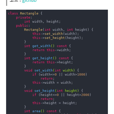
class
Rectangle
 {
private
:

int
 width, height;

public
:

Rectangle
(
int
 width, 
int
 height) {

this
->
set_width
(width);

this
->
set_height
(height);

        }

int
get_width
()
const
{

return
this
->width;

        }

int
get_height
()
const
{

return
this
->height;

        }

void
set_width
(
int
 width)
{

if
 (width<=
0
 || width>
1000
)

return
;

this
->width = width;

        }

void
set_height
(
int
 height)
{

if
 (height<=
0
 || height>
2000
)

return
;

this
->height = height;

        }

int
area
()
const
{
