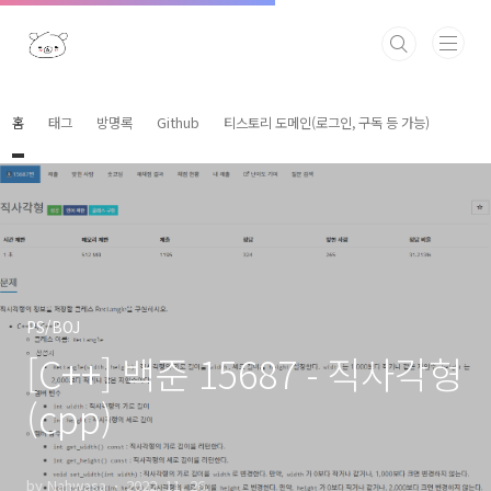
본문 바로가기
홈
태그
방명록
Github
티스토리 도메인(로그인, 구독 등 가능)
PS/BOJ
[C++] 백준 15687 - 직사각형
(cpp)
by Nahwasa
2022. 11. 26.