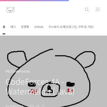
본문 바로가기
홈
태그
방명록
Github
티스토리 도메인(로그인, 구독 등 가능)
PS/CodeForces
CodeForces 4A -
Watermelon (Java)
by Nahwasa
2021. 11. 27.