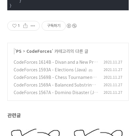
    }

}
1
구독하기
'
PS
>
CodeForces
' 카테고리의 다른 글
CodeForces 1614B - Divan and a New Proj
2021.11.27
ect (Java)
CodeForces 1593A - Elections (Java)
2021.11.27
(0)
(0)
CodeForces 1569B - Chess Tournament
2021.11.27
(Java)
CodeForces 1569A - Balanced Substring
2021.11.27
(0)
(Java)
CodeForces 1567A - Domino Disaster (Ja
2021.11.27
(0)
va)
(0)
관련글