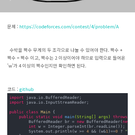
문제 :
https://codeforces.com/contest/4/problem/A
수박을 짝수 무게의 두 조각으로 나눌 수 있어야 한다. 짝수 +
짝수 = 짝수 이고, 짝수는 2 이상이어야 하므로 입력으로 들어온
'w'가 4 이상의 짝수인지만 확인하면 된다.
코드 :
github
import
import
 java.io.InputStreamReader;

public
class
Main
{

public
static
void
main
(String[] args)
throws
 Ex
        BufferedReader br = 
new
 BufferedReader(
new
 I
int
 w = Integer.parseInt(br.readLine());

        System.out.println(w >= 
4
 && (w&
1
)==
0
 ? 
"YES