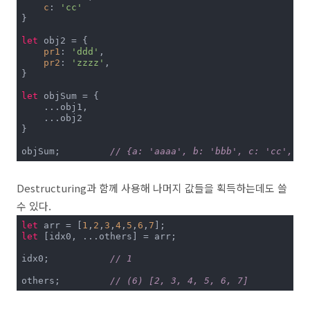
c
: 
'cc'
}

let
 obj2 = {

pr1
: 
'ddd'
,

pr2
: 
'zzzz'
,

}

let
 objSum = {

    ...obj1,

    ...obj2

}

objSum;		
// {a: 'aaaa', b: 'bbb', c: 'cc', pr
Destructuring과 함께 사용해 나머지 값들을 획득하는데도 쓸
수 있다.
let
 arr = [
1
,
2
,
3
,
4
,
5
,
6
,
7
let
 [idx0, ...others] = arr;

idx0;		
// 1
others;		
// (6) [2, 3, 4, 5, 6, 7]