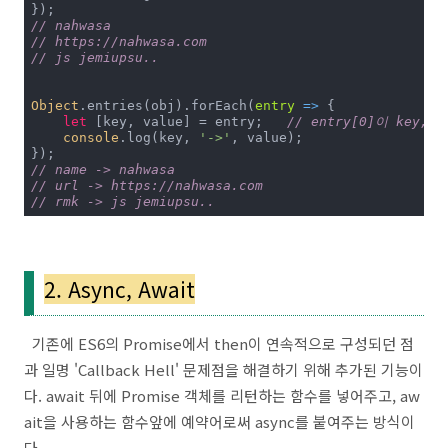
// nahwasa
// https://nahwasa.com
// js jemiupsu..
Object
.entries(obj).forEach(
entry
 =>
 {

let
 [key, value] = entry;	
// entry[0]이 key, e
console
.log(key, 
'->'
, value);

// name -> nahwasa
// url -> https://nahwasa.com
// rmk -> js jemiupsu..
2. Async, Await
기존에 ES6의 Promise에서 then이 연속적으로 구성되던 점
과 일명 'Callback Hell' 문제점을 해결하기 위해 추가된 기능이
다. await 뒤에 Promise 객체를 리턴하는 함수를 넣어주고, aw
ait을 사용하는 함수앞에 예약어로써 async를 붙여주는 방식이
다.