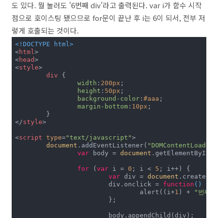
도 있다. 뭘 눌러도 '6번째 div'라고 출력된다. var i가 함수 시작
점으로 호이스팅 됐으므로 for문이 끝난 후 i는 6이 되서, 전부 저
렇게 호출되는 것이다.
<!DOCTYPE 
html
>
<
html
>
<
head
>
<
style
>
div
 {

width
:
200px
;

height
:
50px
;

background-color
:
#aaa
;

margin-bottom
:
10px
;

</
style
>
<
script
type
=
"text/javascript"
>
document
.addEventListener(
"DOMContentLoaded"
var
 body = 
document
.getElementById(
'
for
 (
var
 i = 
0
; i < 
5
; i++) {

var
 div = 
document
.createEle
			div.onclick = 
function
(
) 
{

				alert((i+
1
) + 
"번째 d
			};

			body.appendChild(div);
