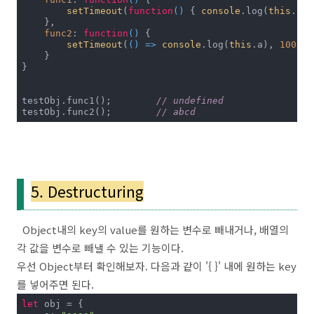
setTimeout
(
function
(
) 
{ 
console
.log(
this
.a) 
    },

func2
: 
function
(
) 
{

setTimeout
(
() =>
console
.log(
this
.a), 
1000
);

    }

}

testObj.func1(); 	
// undefined
testObj.func2();	
// abcd
5. Destructuring
Object내의 key의 value를 원하는 변수로 빼내거나, 배열의
각 값을 변수로 빼낼 수 있는 기능이다.
우선 Object부터 확인해보자. 다음과 같이 '{ }' 내에 원하는 key
를 넣어주면 된다.
let
 obj = {
