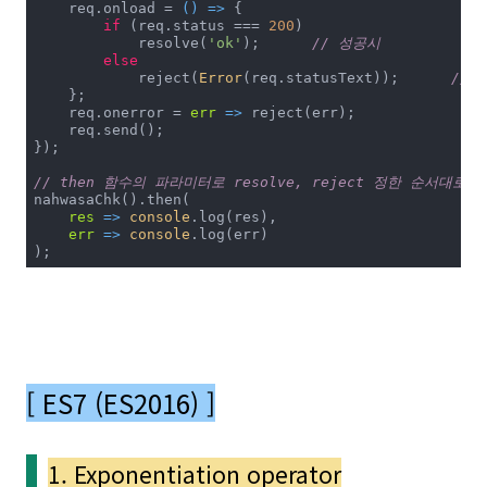
    req.onload = 
() =>
 {

if
 (req.status === 
200
) 

            resolve(
'ok'
);	
// 성공시
else
            reject(
Error
(req.statusText));	
// 
    };

    req.onerror = 
err
 =>
 reject(err);

    req.send();

});

// then 함수의 파라미터로 resolve, reject 정한 순서대로
nahwasaChk().then(

res
 =>
console
.log(res),

err
 =>
console
.log(err)

);
[ ES7 (ES2016) ]
1. Exponentiation operator