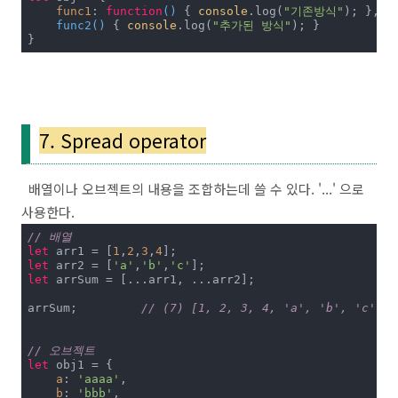
func1
: 
function
(
) 
{ 
console
.log(
"기존방식"
); },

func2
(
)
 { 
console
.log(
"추가된 방식"
); }

}
7. Spread operator
배열이나 오브젝트의 내용을 조합하는데 쓸 수 있다. '...' 으로
사용한다.
// 배열
let
 arr1 = [
1
,
2
,
3
,
4
let
 arr2 = [
'a'
,
'b'
,
'c'
let
 arrSum = [...arr1, ...arr2];

arrSum; 	
// (7) [1, 2, 3, 4, 'a', 'b', 'c']
// 오브젝트
let
 obj1 = {

a
: 
'aaaa'
,

b
: 
'bbb'
,
