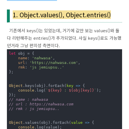
1. Object.values(), Object.entries()
기존에서 keys()는 있었는데, 거기에 값만 보는 values()와 둘
다 리턴해주는 entries()가 추가되었다. 사실 keys()로도 가능했
던거라 그냥 편의성 측면이다.
let
 obj = {

name
: 
'nahwasa'
,

url
: 
'https://nahwasa.com'
,

rmk
: 
'js jemiupsu..'
};

Object
.keys(obj).forEach(
key
 =>
 {

console
.log(
`
${key}
 : 
${obj[key]}
`
);

// name : nahwasa
// url : https://nahwasa.com
// rmk : js jemiupsu..
Object
.values(obj).forEach(
value
 =>
 {

console
.log(value);
