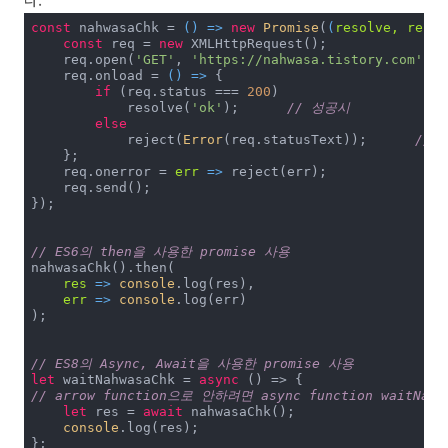
const
 nahwasaChk = 
() =>
new
Promise
(
(
resolve, rejec
const
 req = 
new
 XMLHttpRequest();

    req.open(
'GET'
, 
'https://nahwasa.tistory.com'
);

    req.onload = 
() =>
 {

if
 (req.status === 
200
) 

            resolve(
'ok'
);	
// 성공시
else
            reject(
Error
(req.statusText));	
// 
    };

    req.onerror = 
err
 =>
 reject(err);

    req.send();

});

// ES6의 then을 사용한 promise 사용
nahwasaChk().then(

res
 =>
console
.log(res),

err
 =>
console
.log(err)

);

// ES8의 Async, Await을 사용한 promise 사용
let
 waitNahwasaChk = 
async
// arrow function으로 안하려면 async function waitNahwa
let
 res = 
await
 nahwasaChk();

console
.log(res);

};
