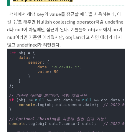
객체에서 해당 key의 value를 접근할 때 '.'을 사용하는데, 이
걸 '?.'로 해주면 Nullish coalescing operator처럼 undefine
d나 null이 아닐때만 접근이 된다. 예를들어 obj.arr 에서 arr이
null이라면 기존엔 에러였지만, obj?.arr라고 하면 에러가 나지
않고 undefined가 리턴된다.
let
 obj = {

data
: {

sensor
: {

date
: 
'2022-01-15'
,

value
: 
50
        }

    }

};

// 기존에 에러를 회피하기 위한 체크구문
if
 (obj != 
null
 && obj.data != 
null
 && obj.data.sens
console
.log(obj.data.sensor.date);	
// 2022-01-1
}

// Optional Chaining을 사용해 훨씬 쉽게 가능!
console
.log(obj?.data?.sensor?.date);	
// 2022-01-1