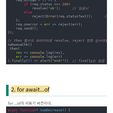
    req.onload = 
() =>
 {

if
 (req.status === 
200
) 

            resolve(
'ok'
);	
// 성공시
else
            reject(
Error
(req.statusText));	
// 
    };

    req.onerror = 
err
 =>
 reject(err);

    req.send();

});

// then 함수의 파라미터로 resolve, reject 정한 순서대로
nahwasaChk()

.then(

res
 =>
console
.log(res),

err
 =>
console
.log(err)

).finally(
() =>
 alert(
"end!"
))	
// finally는 성공 
2. for await...of
for ...of의 비동기 버전이다.
async
function
* 
numDecrease
(
) 
{
