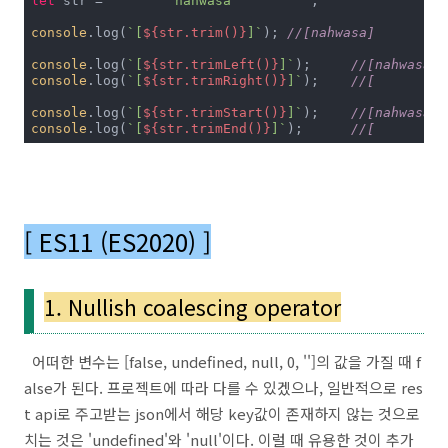
let
 str = 
"       nahwasa         "
;

console
.log(
`[
${str.trim()}
]`
);	
//[nahwasa]
console
.log(
`[
${str.trimLeft()}
]`
);	
//[nahwasa  
console
.log(
`[
${str.trimRight()}
]`
);	
//[       na
console
.log(
`[
${str.trimStart()}
]`
);	
//[nahwasa  
console
.log(
`[
${str.trimEnd()}
]`
);	
//[       na
[ ES11 (ES2020) ]
1. Nullish coalescing operator
어떠한 변수는 [false, undefined, null, 0, '']의 값을 가질 때 f
alse가 된다. 프로젝트에 따라 다를 수 있겠으나, 일반적으로 res
t api로 주고받는 json에서 해당 key값이 존재하지 않는 것으로
치는 것은 'undefined'와 'null'이다. 이럴 때 유용한 것이 추가