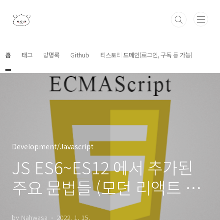
본문 바로가기
홈
태그
방명록
Github
티스토리 도메인(로그인, 구독 등 가능)
Development/Javascript
JS ES6~ES12 에서 추가된
주요 문법들 (모던 리액트 이
해에 필요한 ECMA Script
by Nahwasa
2022. 1. 15.