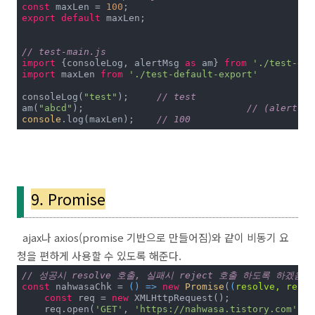
const
 maxLen = 
100
export
default
 maxLen;

// test-main.js
import
 {consoleLog, alertMsg 
as
 am} 
from
'./test-exp
import
 maxLen 
from
'./test-default-export'
consoleLog(
"test"
); 	
// test
am(
"abcd"
);				
// (alert 창
console
.log(maxLen);	
// 100
9. Promise
ajax나 axios(promise 기반으로 만들어짐)와 같이 비동기 요
청을 편하게 사용할 수 있도록 해준다.
// 성공시 resolve 호출, 실패시 reject 호출 하도록 하겠음
const
 nahwasaChk = 
() =>
new
Promise
(
(
resolve, rejec
const
 req = 
new
 XMLHttpRequest();

    req.open(
'GET'
, 
'https://nahwasa.tistory.com'
);
