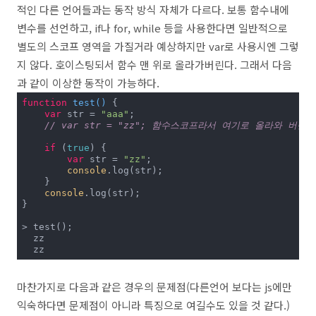
적인 다른 언어들과는 동작 방식 자체가 다르다. 보통 함수내에
변수를 선언하고, if나 for, while 등을 사용한다면 일반적으로
별도의 스코프 영역을 가질거라 예상하지만 var로 사용시엔 그렇
지 않다. 호이스팅되서 함수 맨 위로 올라가버린다. 그래서 다음
과 같이 이상한 동작이 가능하다.
function
test
(
) 
{

var
 str = 
"aaa"
;

// var str = "zz"; 함수스코프라서 여기로 올라와 버린다
if
 (
true
) {

var
 str = 
"zz"
;

console
.log(str);

    }

console
.log(str);

}

> test();

  zz

  zz
마찬가지로 다음과 같은 경우의 문제점(다른언어 보다는 js에만
익숙하다면 문제점이 아니라 특징으로 여길수도 있을 것 같다.)