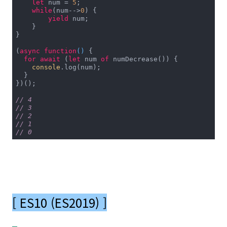
let
 num = 
5
;

while
(num-->
0
) {

yield
 num;

    }

}

(
async
function
(
) 
{

for
await
 (
let
 num 
of
 numDecrease()) {

console
.log(num);

  }

})();

// 4
// 3
// 2
// 1
// 0
[ ES10 (ES2019) ]