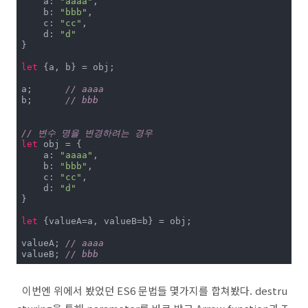
    a: 
"aaaa"
,

    b: 
"bbb"
,

    c: 
"cc"
,

    d: 
"d"
}

let
 {a, b} = obj;

a;	
// aaaa
b;	
// bbb
// 변수 명을 변경하려는 경우
let
 obj = {

    a: 
"aaaa"
,

    b: 
"bbb"
,

    c: 
"cc"
,

    d: 
"d"
}

let
 {valueA=a, valueB=b} = obj;

valueA;	
// aaaa
valueB;	
// bbb
이번엔 위에서 봤었던 ES6 문법들 몇가지를 합쳐봤다. destru