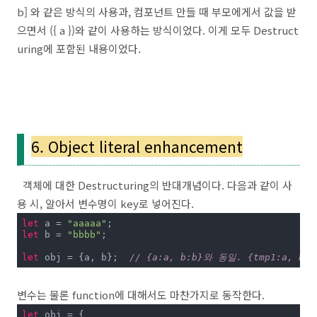
b] 와 같은 방식의 사용과, 컴포넌트 만들 때 부모에게서 값을 받
으면서 ({ a })와 같이 사용하는 방식이었다. 이게 모두 Destruct
uring에 포함된 내용이었다.
6. Object literal enhancement
객체에 대한 Destructuring의 반대개념이다. 다음과 같이 사
용 시, 알아서 변수명이 key로 넣어진다.
let
 a = 
"aaaaa"
let
 b = 
"bbbb"
;

let
 obj = {a, b};  
// {a:a, b:b}와 동일. {tmp1:a,
변수는 물론 function에 대해서도 마찬가지로 동작한다.
let
 obj = {
