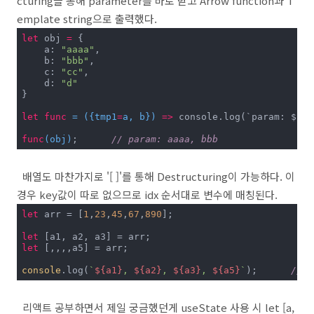
cturing을 통해 parameter를 바로 받고 Arrow function과 T
emplate string으로 출력했다.
let
 obj 
=
 {

    a: 
"aaaa"
,

    b: 
"bbb"
,

    c: 
"cc"
,

    d: 
"d"
}

let
func
=
 ({tmp1
=
a, b})
=>
 console.log(`param: ${tm
func
(obj)
;	
// param: aaaa, bbb
배열도 마찬가지로 '[ ]'를 통해 Destructuring이 가능하다. 이
경우 key값이 따로 없으므로 idx 순서대로 변수에 매칭된다.
let
 arr = [
1
,
23
,
45
,
67
,
890
];

let
let
 [,,,,a5] = arr;

console
.log(
`
${a1}
, 
${a2}
, 
${a3}
, 
${a5}
`
);	
// 1
리액트 공부하면서 제일 궁금했던게 useState 사용 시 let [a,