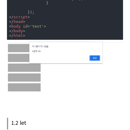
		}

</
script
>
</
head
>
<
body
id
=
'test'
>
</
body
>
</
html
>
1.2 let