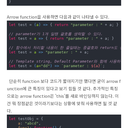
}
Arrow function을 사용하면 다음과 같이 나타낼 수 있다.
let
 test = 
(
a
) =>
 { 
return
"parameter : "
 + a; }

// parameter가 1개 일땐 괄호를 생략할 수 있다.
let
 test = 
a
 =>
 { 
return
"parameter : "
 + a; }

// 함수에서 처리할 내용이 한 줄일때는 중괄호와 return도 생략
let
 test = 
a
 =>
"parameter : "
 + a;

// Template string, Default Parameter와 함께 사용하
let
 test = 
(
a=
"dd"
) =>
`parameter : 
${a}
`
;
단순히 function 보다 코드가 짧아지기만 했다면 굳이 arrow f
unction에 큰 특징이 있다고 보기 힘들 것 같다. 추가적인 특징
으로는 arrow function은 'this'를 새로 바인딩하지 않는다. 이
건 뭐 장점같은 것이라기보다는 상황에 맞춰 사용하면 될 것 같
다.
let
 testObj = {

a
: 
"abcd"
,

func1
: 
function
(
) 
{
