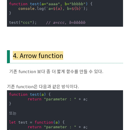
function
test
(
a=
"aaaa"
, b=
"bbbbb"
) 
{

console
.log(
`a=
${a}
, b=
${b}
`
);

}

test(
"ccc"
);	
// a=ccc, b=bbbbb
4. Arrow function
기존 function 보다 좀 더 짧게 함수를 만들 수 있다.
기존 function은 다음과 같은 방식이다.
function
test
(
a
) 
{

return
"parameter : "
 + a;

}

또는

let
 test = 
function
(
a
) 
{

return
"parameter : "
 + a;
