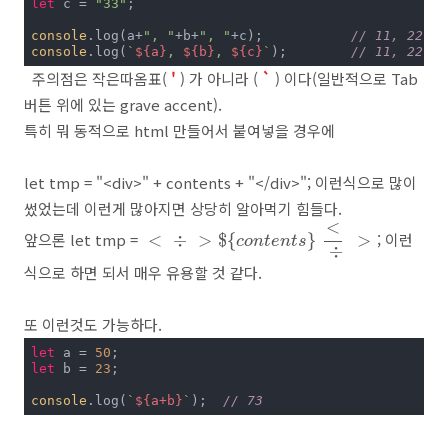
let
 c = 
"33"
;

console
.log(a+
", "
+b+
", "
+c);		
// 11, 22, 3
console
.log(
`
${a}
, 
${b}
, 
${c}
`
);	
// 11, 22, 3
주의점은 작은따옴표(
'
) 가 아니라 (
`
) 이다(일반적으로 Tab
버튼 위에 있는 grave accent).
특히 뭐 동적으로 html 만들어서 붙여넣을 경우에
let tmp = "<div>" + contents + "</div>"; 이런식으로 많이
썼었는데 이런게 많아지면 상당히 알아먹기 힘들다.
<
÷
>
$
{
c
o
n
t
e
n
t
s
}
<
÷
>
<
앞으론 let tmp =
; 이런
<
÷
>
$
{
}
>
c
o
n
t
e
n
t
s
÷
식으로 하면 되서 매우 유용할 것 같다.
또 이런것도 가능하다.
let
 a = 
50
let
 b = 
23
;

console
.log(
`
${a+b}
`
);	
// 73