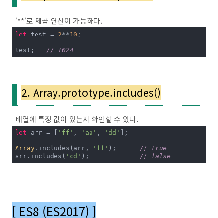
'**'로 제곱 연산이 가능하다.
let
 test = 
2
**
10
;

test;	
// 1024
2. Array.prototype.includes()
배열에 특정 값이 있는지 확인할 수 있다.
let
 arr = [
'ff'
, 
'aa'
, 
'dd'
];

Array
.includes(arr, 
'ff'
);	
// true
arr.includes(
'cd'
);		
// false
[ ES8 (ES2017) ]