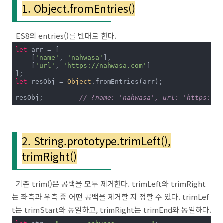
1. Object.fromEntries()
ES8의 entries()를 반대로 한다.
let
 arr = [

    [
'name'
, 
'nahwasa'
],

    [
'url'
, 
'https://nahwasa.com'
]

let
 resObj = 
Object
.fromEntries(arr);

resObj; 	
// {name: 'nahwasa', url: 'https://n
2. String.prototype.trimLeft(),
trimRight()
기존 trim()은 공백을 모두 제거한다. trimLeft와 trimRight
는 좌측과 우측 중 어떤 공백을 제거할 지 정할 수 있다. trimLef
t는 trimStart와 동일하고, trimRight는 trimEnd와 동일하다.