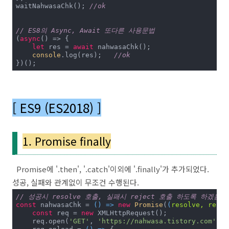
waitNahwasaChk(); 
//ok
// ES8의 Async, Await 또다른 사용문법
(
async
() => {

let
 res = 
await
 nahwasaChk();

console
.log(res);	
//ok
})();
[ ES9 (ES2018) ]
1. Promise finally
Promise에 '.then', '.catch'이외에 '.finally'가 추가되었다.
성공, 실패와 관계없이 무조건 수행된다.
// 성공시 resolve 호출, 실패시 reject 호출 하도록 하겠음
const
 nahwasaChk = 
() =>
new
Promise
(
(
resolve, rejec
const
 req = 
new
 XMLHttpRequest();

    req.open(
'GET'
, 
'https://nahwasa.tistory.com'
);
