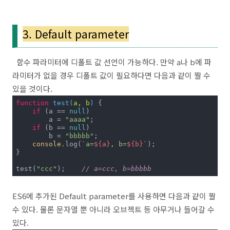
3. Default parameter
함수 파라미터에 디폴트 값 선언이 가능하다. 만약 a나 b에 파
라미터가 없을 경우 디폴트 값이 필요하다면 다음과 같이 짤 수
있을 것이다.
function
test
(
a, b
) 
{

if
 (a == 
null
) 

        a = 
"aaaa"
;

if
 (b == 
null
)

        b = 
"bbbbb"
;

console
.log(
`a=
${a}
, b=
${b}
`
);

}

test(
"ccc"
);	
// a=ccc, b=bbbbb
ES6에 추가된 Default parameter를 사용하면 다음과 같이 짤
수 있다. 물론 문자열 뿐 아니라 오브젝트 등 아무거나 들어갈 수
있다.