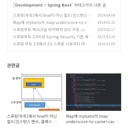
'
Development
>
Spring Boot
' 카테고리의 다른 글
스프링(부트)에서 final이 아닌 필드(인스턴스 변
2024.04.04
수, 클래스 변수)가 있으면 안됩니다.
Map에 mybatis의 map-underscore-to-ca
2024.02.21
(0)
mel-case가 안먹히는 이유를 알아보자
스프링부트 헥사고날 아키텍쳐 코드 구조
2023.02.17
(4)
(7)
스프링부트 3.0이상 Spring Security 기본 세팅
2023.02.10
(스프링 시큐리티)
스프링 부트 2.0에서 3.0 스프링 시큐리티 마이그
2023.02.09
(90)
레이션 (변경점)
(3)
관련글
스프링(부트)에서 final이 아닌
Map에 mybatis의 map-
필드(인스턴스 변수, 클래스 변
underscore-to-camel-case
수)가 있으면 안됩니다.
가 안먹히는 이유를 알아보자