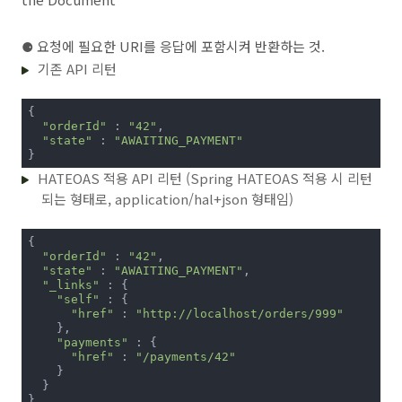
⚈ 요청에 필요한 URI를 응답에 포함시켜 반환하는 것.
기존 API 리턴
{

"orderId"
 : 
"42"
,

"state"
 : 
"AWAITING_PAYMENT"
}
HATEOAS 적용 API 리턴 (Spring HATEOAS 적용 시 리턴
되는 형태로, application/hal+json 형태임)
{

"orderId"
 : 
"42"
,

"state"
 : 
"AWAITING_PAYMENT"
,

"_links"
 : {

"self"
 : {

"href"
 : 
"http://localhost/orders/999"
    },

"payments"
 : { 

"href"
 : 
"/payments/42"
    }

  }

}