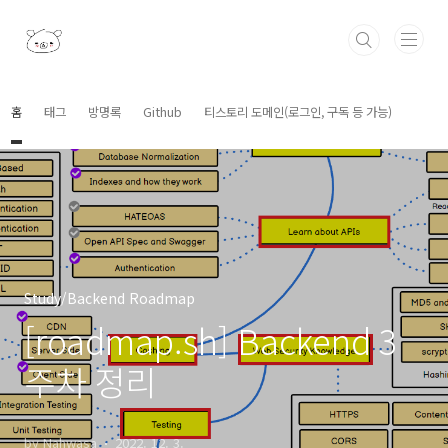
본문 바로가기
홈
태그
방명록
Github
티스토리 도메인(로그인, 구독 등 가능)
Study/Backend Roadmap
[roadmap.sh] Backend 3
주차 정리
by Nahwasa
2022. 12. 3.