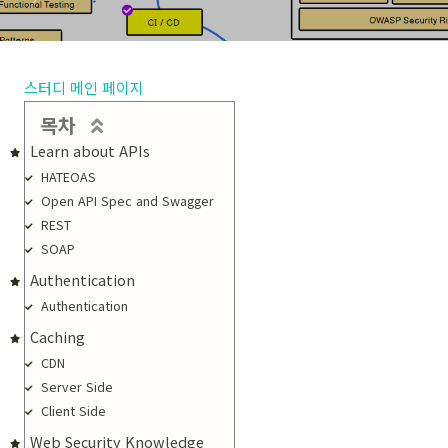
스터디 메인 페이지
목차
Learn about APIs
HATEOAS
Open API Spec and Swagger
REST
SOAP
Authentication
Authentication
Caching
CDN
Server Side
Client Side
Web Security Knowledge