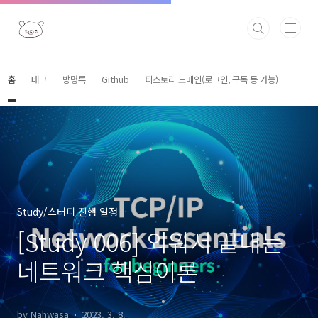
본문 바로가기
홈
태그
방명록
Github
티스토리 도메인(로그인, 구독 등 가능)
Study/스터디 진행 일정
[Study 006] 외워서 끝내는
네트워크 핵심이론
by Nahwasa
2023. 3. 8.