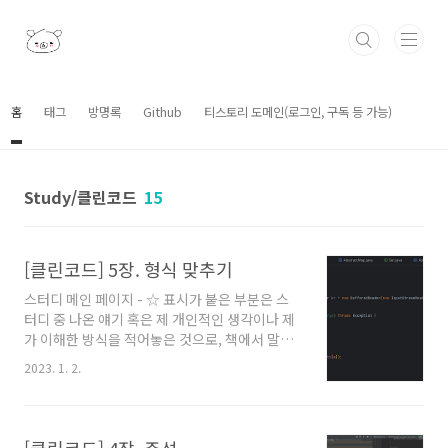
본문 바로가기
홈
태그
방명록
Github
티스토리 도메인(로그인, 구독 등 가능)
Study/클린코드
15
[클린코드] 5장. 형식 맞추기
스터디 메인 페이지 - ☆ 표시가 붙은 부분은 스
터디 중 나온 얘기 혹은 제 개인적인 생각이나 제
가 이해한 방식을 적어놓은 것으로, 책에서 말하
고자 하는 바와 다를 수 있습니다. - 모든 이미지
2023. 1. 2.
의 출처는 클린 코드(로버트 C. 마틴 저) 책 입니
다. 5장 형식 맞추기 ⚈ 술 취한 뱃사람 한 무리가
짜놓은 듯 어수선해 보인다면 독자들은 프로젝트
의 다른 측면도 똑같이 무성의한 태도로 처리했