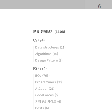
분류 전체보기
(1108)
CS
(24)
Data structures
(11)
Algorithms
(10)
Design Pattern
(3)
PS
(834)
BOJ
(765)
Programmers
(30)
AtCoder
(21)
CodeForces
(6)
기타 PS 사이트
(6)
Posts
(6)