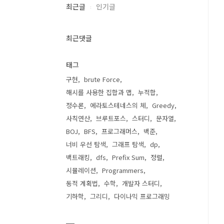
최근글
인기글
최근댓글
태그
구현
brute Force
해시를 사용한 집합과 맵
누적합
정수론
에라토스테네스의 체
Greedy
사칙연산
브루트포스
스터디
문자열
BOJ
BFS
프로그래머스
백준
너비 우선 탐색
그래프 탐색
dp
백트래킹
dfs
Prefix Sum
정렬
시뮬레이션
Programmers
동적 계획법
수학
개발자 스터디
기하학
그리디
다이나믹 프로그래밍