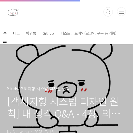
본문 바로가기
홈
태그
방명록
Github
티스토리 도메인(로그인, 구독 등 가능)
Study/객체지향 시스템 디자인 원칙
[객체지향 시스템 디자인 원
칙] 내 생각 Q&A - 4장. 의존
성 관리하기
by Nahwasa
2025. 7. 16.