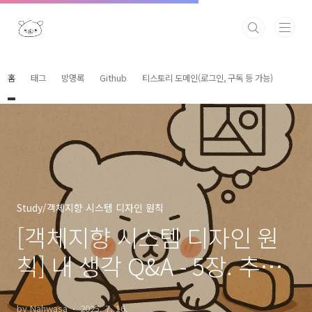
본문 바로가기
홈
태그
방명록
Github
티스토리 도메인(로그인, 구독 등 가능)
Study/객체지향 시스템 디자인 원칙
[객체지향 시스템 디자인 원
칙] 내 생각 Q&A - 5장. 추상
화 잘 디자인하기
by Nahwasa
2025. 7. 16.