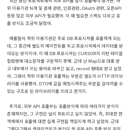
최근 했던 프로젝트에서 외부 API를 많이 호출해야 했거든. 하
위 이용기관 N개 및 결제 관련, 인증관련, OAuth 관련, 오픈API
등등 많은 외부 API가 필요했어. 이 때 필요한 스펙도 다르고 호
출 방식도 조금씩 달랐어.
예를들어 하위 이용기관은 주로 DB 프로시져를 호출하게 되는
데, 그 중간에 별도의 에이전트를 두고 프로시져에서 데이터를 받
아오는 방식이야. 이 때 DB 프로시져는 CURSOR의 리턴 테이블
칼럼명에 대소문자를 구분하지 못해. 근데 난 Map으로 대충 받
고 내부에서 쓰는 용어로 바꾸긴 싫고, record 형태로 받고 싶었
어. 그래서 하위 이용기관 호출하는 부분은 별도의 HTTP 라이브
러리를 사용했어. DTO에 값을 매칭시켜주는 부분을 갈아끼울 수
있는 구조로 된 라이브러리를 쓰려고 한거지.
추가로, 외부 API 호출부는 호출방식에 따라 여러가지 방식이
존재하지만, 그 구현은 널리 퍼트리고 싶지 않았어. 즉, 최대한 한
객체에서 호출에 대한 실제 구현을 책임지게 하고 싶었어. 근데
그렇다고해서 클라이언트가 본인이 쓸 외부 API 호출 방식 외의