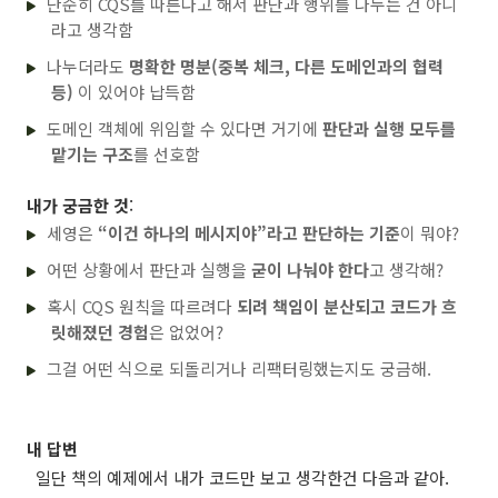
단순히 CQS를 따른다고 해서 판단과 행위를 나누는 건 아니
라고 생각함
나누더라도
명확한 명분(중복 체크, 다른 도메인과의 협력
등)
이 있어야 납득함
도메인 객체에 위임할 수 있다면 거기에
판단과 실행 모두를
맡기는 구조
를 선호함
내가 궁금한 것
:
세영은
“이건 하나의 메시지야”라고 판단하는 기준
이 뭐야?
어떤 상황에서 판단과 실행을
굳이 나눠야 한다
고 생각해?
혹시 CQS 원칙을 따르려다
되려 책임이 분산되고 코드가 흐
릿해졌던 경험
은 없었어?
그걸 어떤 식으로 되돌리거나 리팩터링했는지도 궁금해.
내 답변
일단 책의 예제에서 내가 코드만 보고 생각한건 다음과 같아.