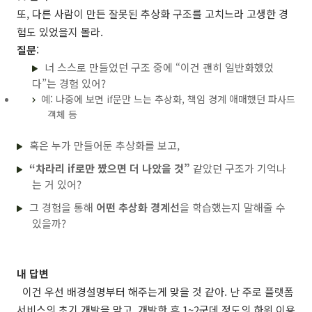
또, 다른 사람이 만든 잘못된 추상화 구조를 고치느라 고생한 경
험도 있었을지 몰라.
질문
:
너 스스로 만들었던 구조 중에 “이건 괜히 일반화했었
다”는 경험 있어?
예: 나중에 보면 if문만 느는 추상화, 책임 경계 애매했던 파사드
객체 등
혹은 누가 만들어둔 추상화를 보고,
“차라리 if로만 짰으면 더 나았을 것”
같았던 구조가 기억나
는 거 있어?
그 경험을 통해
어떤 추상화 경계선
을 학습했는지 말해줄 수
있을까?
내 답변
이건 우선 배경설명부터 해주는게 맞을 것 같아. 난 주로 플랫폼
서비스의 초기 개발을 맡고, 개발한 후 1~2군데 정도의 하위 이용