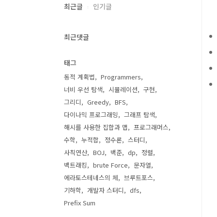
최근글
인기글
최근댓글
태그
동적 계획법
Programmers
너비 우선 탐색
시뮬레이션
구현
그리디
Greedy
BFS
다이나믹 프로그래밍
그래프 탐색
해시를 사용한 집합과 맵
프로그래머스
수학
누적합
정수론
스터디
사칙연산
BOJ
백준
dp
정렬
백트래킹
brute Force
문자열
에라토스테네스의 체
브루트포스
기하학
개발자 스터디
dfs
Prefix Sum