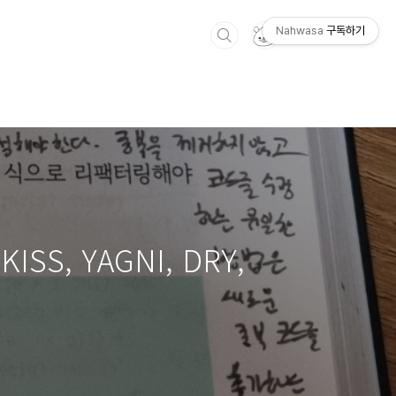
Nahwasa
구독하기
SS, YAGNI, DRY,