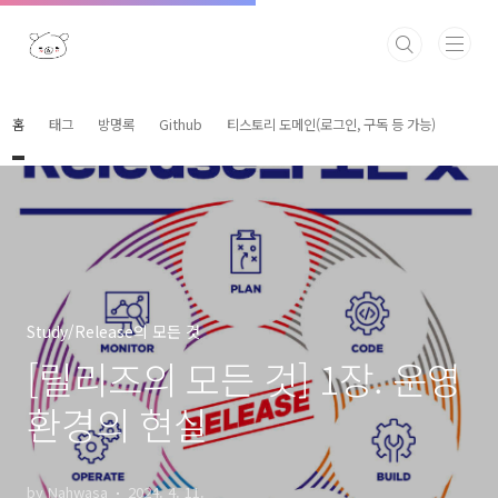
본문 바로가기
홈
태그
방명록
Github
티스토리 도메인(로그인, 구독 등 가능)
Study/Release의 모든 것
[릴리즈의 모든 것] 1장. 운영
환경의 현실
by Nahwasa
2024. 4. 11.