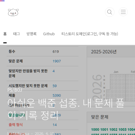
본문 바로가기
홈
태그
방명록
Github
티스토리 도메인(로그인, 구독 등 가능)
PS/BOJ
아쉬운 백준 섭종. 내 문제 풀
이 기록 정리
by Nahwasa
2026. 4. 15.