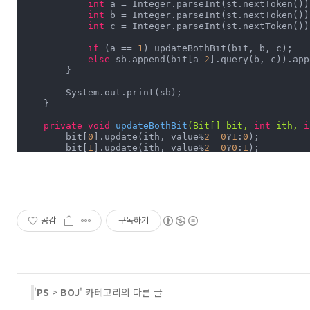
int
 a = Integer.parseInt(st.nextToken());
int
 b = Integer.parseInt(st.nextToken());
int
 c = Integer.parseInt(st.nextToken());
if
 (a == 
1
) updateBothBit(bit, b, c);

else
 sb.append(bit[a-
2
].query(b, c)).app
        }

        System.out.print(sb);

    }

private
void
updateBothBit
(Bit[] bit, 
int
 ith, 
i
        bit[
0
].update(ith, value%
2
==
0
?
1
:
0
);

        bit[
1
].update(ith, value%
2
==
0
?
0
:
1
);

    }

}

class
Bit
{

private
int
[] bit, arr;

private
int
 n;

공감
구독하기
    Bit(
int
 n) {

this
.n = n;

        bit = 
new
int
[n+
1
];

        arr = 
new
int
[n+
1
];

    }

'
PS
>
BOJ
' 카테고리의 다른 글
void
update
(
int
 ith, 
int
 val)
{
