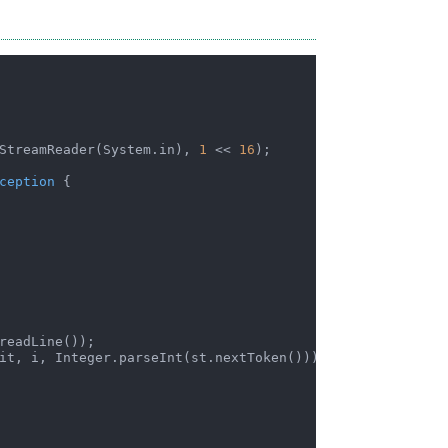
StreamReader(System.in), 
1
 << 
16
);

ception 
{

readLine());

it, i, Integer.parseInt(st.nextToken()));
