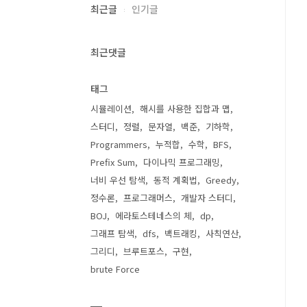
최근글
인기글
최근댓글
태그
시뮬레이션
해시를 사용한 집합과 맵
스터디
정렬
문자열
백준
기하학
Programmers
누적합
수학
BFS
Prefix Sum
다이나믹 프로그래밍
너비 우선 탐색
동적 계획법
Greedy
정수론
프로그래머스
개발자 스터디
BOJ
에라토스테네스의 체
dp
그래프 탐색
dfs
백트래킹
사칙연산
그리디
브루트포스
구현
brute Force