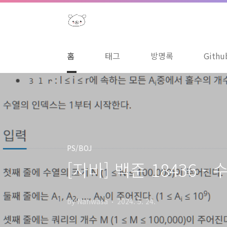
본문 바로가기
홈
태그
방명록
Githu
PS/BOJ
[자바] 백준 18436 - 수
by Nahwasa
2024. 5. 24.