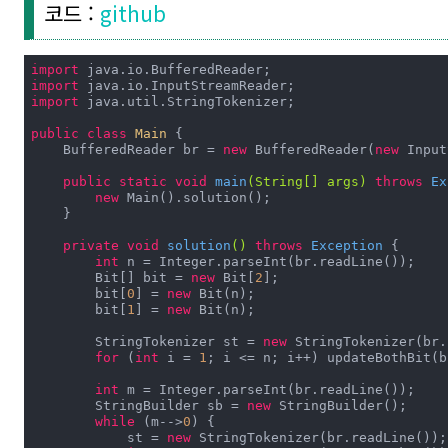
코드 :
github
import
import
import
 java.util.StringTokenizer;

public
class
Main
{

    BufferedReader br = 
new
 BufferedReader(
new
 Input
public
static
void
main
(String[] args)
throws
 Ex
new
 Main().solution();

    }

private
void
solution
()
throws
 Exception 
{

int
 n = Integer.parseInt(br.readLine());

        Bit[] bit = 
new
 Bit[
2
];

        bit[
0
] = 
new
 Bit(n);

        bit[
1
] = 
new
 Bit(n);

        StringTokenizer st = 
new
 StringTokenizer(br.
for
 (
int
 i = 
1
; i <= n; i++) updateBothBit(b
int
 m = Integer.parseInt(br.readLine());

        StringBuilder sb = 
new
 StringBuilder();

while
 (m-->
0
) {

            st = 
new
 StringTokenizer(br.readLine());
