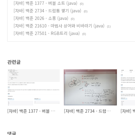
int
 diff = val - arr[ith];

[자바] 백준 1377 - 버블 소트 (java)
(0)
if
 (diff == 
0
) 
return
;

[자바] 백준 2734 - 드럼통 쌓기 (java)
(0)
        arr[ith] = val;

[자바] 백준 2026 - 소풍 (java)
(0)
[자바] 백준 21610 - 마법사 상어와 비바라기 (java)
while
 (ith <= n) {

(1)
            bit[ith] += diff;

[자바] 백준 27501 - RGB트리 (java)
(0)
            ith += ith&-ith;

        }

    }

int
query
(
int
 b, 
int
 c)
{

return
 getPrefixSum(c) - getPrefixSum(b-
1
);

관련글
    }

private
int
getPrefixSum
(
int
 ith)
{

int
 answer = 
0
;

while
 (ith > 
0
) {

            answer += bit[ith];

            ith -= ith&-ith;

        }

return
 answer;

    }

[자바] 백준 1377 - 버블 소트 (java)
[자바] 백준 2734 - 드럼통 쌓기 (java)
}
댓글