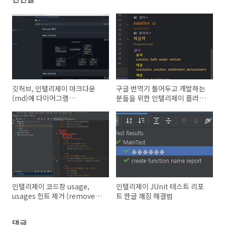
깃허브, 인텔리제이 마크다운
구글 번역기 틀어두고 개발하는
(md)에 다이어그램
분들을 위한 인텔리제이 플러그
(mermaid) 넣기
인
인텔리제이 코드창 usage,
인텔리제이 JUnit 테스트 리포
usages 힌트 제거 (remove
트 한글 깨짐 해결법
intellij usage hints)
댓글