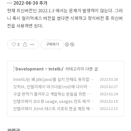
--- 2022-06-30 추가
현재 최신버전인 2022.1.3 에서는 문제가 발생하지 않는다. 그러
니 혹시 얼리억세스 버전을 썼다면 삭제하고 정식버전 중 최신버
전을 사용하면 된다.
2
구독하기
'
Development
>
IntelliJ
' 카테고리의 다른 글
IntelliJ는 왜 jdk(java)를 설치 안해도 동작할
2023.03.28
까?
깃허브, 인텔리제이 마크다운(md)에 다이어그
2023.02.27
(4)
램(mermaid) 넣기
구글 번역기 틀어두고 개발하는 분들을 위한 인텔
2023.02.24
(0)
리제이 플러그인
인텔리제이 코드창 usage, usages 힌트 제거 (r
2023.02.18
(0)
emove intellij usage hints)
인텔리제이 JUnit 테스트 리포트 한글 깨짐 해결
2022.12.15
(0)
법
(0)
관련글