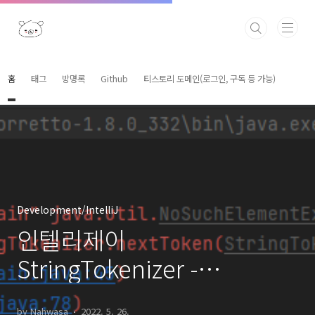
본문 바로가기
홈
태그
방명록
Github
티스토리 도메인(로그인, 구독 등 가능)
Development/IntelliJ
인텔리제이
StringTokenizer -
NoSuchElementException
by Nahwasa
2022. 5. 26.