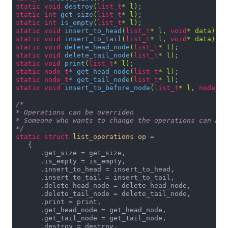
static
void
destroy
(
list_t
* l)
static
int
get_size
(
list_t
* l)
static
int
is_empty
(
list_t
* l)
static
void
insert_to_head
(
list_t
* l, 
void
* data)
static
void
insert_to_tail
(
list_t
* l, 
void
* data)
static
void
delete_head_node
(
list_t
* l)
static
void
delete_tail_node
(
list_t
* l)
static
void
print
(
list_t
* l)
static
node_t
* 
get_head_node
(
list_t
* l)
static
node_t
* 
get_tail_node
(
list_t
* l)
static
void
insert_to_before_node
(
list_t
* l, 
node_t
*
/*

* Operations can be overriden

* Someone who wants to change the operations can mak
*/
static
struct
list_operations
op
 =
   {

      .get_size = get_size,

      .is_empty = is_empty,

      .insert_to_head = insert_to_head,

      .insert_to_tail = insert_to_tail,

      .delete_head_node = delete_head_node,

      .delete_tail_node = delete_tail_node,

      .print = print,

      .get_head_node = get_head_node,

      .get_tail_node = get_tail_node,

      .destroy = destroy,
