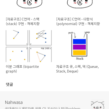
      p = l->op->
get_head_node
(l);

while
 (p != 
NULL
) {         

         t = p->next;

         p->next = p->prev = p->data = 
NULL
;        
[자료구조] C언어 - 스택
[자료구조] C언어 - 다항식
free
(p);

         p = t;

(stack) 구현 - 객체지향
(polynomial) 구현 - 객체지향
      }

      l->head = 
NULL
;

      l->tail = 
NULL
;

      l->size = 
0
;

free
(l);

      l = 
NULL
;

   }

}

/*

* return the number of Nodes

이분 그래프 (bipartite
자료구조 큐, 스택, 덱 (Queue,
*/
graph)
Stack, Deque)
static
int
get_size
(
list_t
* l)
{   

return
 l->size;

댓글
}

/*

* if list has no node, return true(1)

*/
Nahwasa
static
int
is_empty
(
list_t
* l)
공대생이나 개발자를 위한 CS 지식이나 PS(Problem
{
