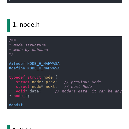
1. node.h
/**

* Node structure

* made by nahwasa

*/
#
ifndef
 NODE_H_NAHWASA
#
define
 NODE_H_NAHWASA
typedef
struct
node
 {
struct
node
* 
prev
;
// previous Node
struct
node
* 
next
;
// next Node
void
* data;      
// node's data. it can be any da
} 
node_t
;

#
endif