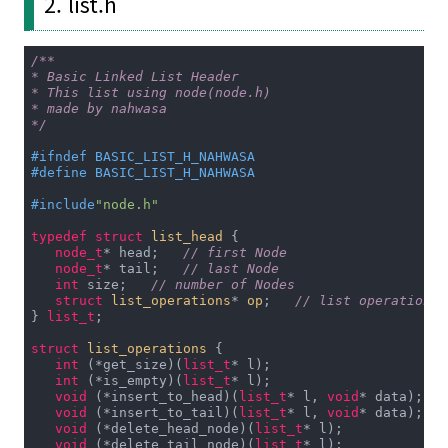
2. list.h
/**

* Basic Linked List Header

* This list using node(node.h)

* made by nahwasa

*/
#
ifndef
 BASIC_LIST_H_NAHWASA
#
define
 BASIC_LIST_H_NAHWASA
#
include
"node.h"
typedef
struct
list_head
 {
node_t
* head;   
// first Node
node_t
* tail;   
// last Node
int
 size;   
// number of Nodes
struct
list_operations
* 
op
;
// list operations
} 
list_t
;

struct
list_operations
 {
int
 (*get_size)(
list_t
* l);

int
 (*is_empty)(
list_t
* l);

void
 (*insert_to_head)(
list_t
* l, 
void
* data); 

void
 (*insert_to_tail)(
list_t
* l, 
void
* data); 

void
 (*delete_head_node)(
list_t
* l); 

void
 (*delete_tail_node)(
list_t
* l); 
