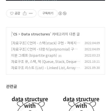
      .insert_to_before_node = insert_to_before_node

   };

공감
구독하기
/*

* create list object and return

*/
list_t
* 
create_list
()
'
CS
>
Data structures
' 카테고리의 다른 글
{   

list_t
* l = (
list_t
*)
malloc
(
sizeof
(
list_t
));

[자료구조] C언어 - 스택(stack) 구현 - 객체지향
2022.04.09
   l->op = &op;

[자료구조] C언어 - 다항식(polynomial) 구현 -
2022.04.09
(0)
   l->head = l->tail = 
NULL
;

객체지향
   l->size = 
0
;

이분 그래프 (bipartite graph)
2022.03.23
(0)
(0)
자료구조 큐, 스택, 덱 (Queue, Stack, Deque)
2021.10.11
return
 l;

}

자료구조 리스트 (List) - Linked List, Array Li
2021.09.30
(0)
st, Vector 차이점 포함
(0)
/*

* c language doesn't provide the way to release memor
* so programmers must provide a destroy function

관련글
*/
static
void
destroy
(
list_t
* l)
{

node_t
* p;

node_t
* t;

if
 ( l->op->
get_size
(l) > 
0
 ) {
