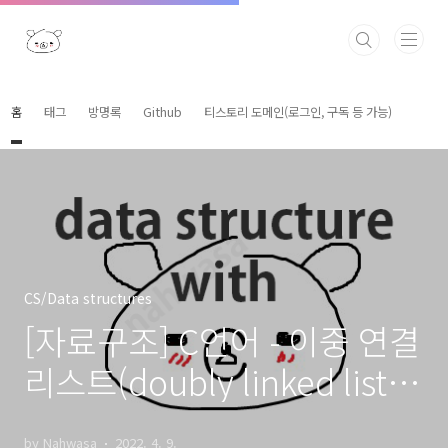
본문 바로가기
홈
태그
방명록
Github
티스토리 도메인(로그인, 구독 등 가능)
CS/Data structures
[자료구조] C언어 - 이중 연결
리스트(doubly linked list)
구현 - 객체지향
by Nahwasa
2022. 4. 9.