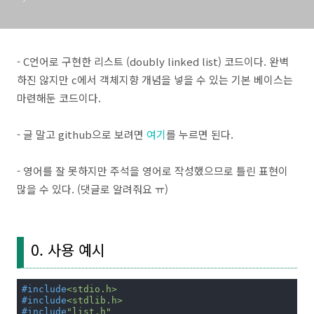
- C언어로 구현한 리스트 (doubly linked list) 코드이다. 완벽
하진 않지만 c에서 객체지향 개념을 넣을 수 있는 기본 베이스는
마련해둔 코드이다.
- 글 말고 github으로 보려면
여기
를 누르면 된다.
- 영어를 잘 못하지만 주석을 영어로 작성했으므로 틀린 표현이
많을 수 있다. (댓글로 알려줘요 ㅠ)
0. 사용 예시
#
include
<stdio.h>
#
include
<stdlib.h>
#
include
"list.h"