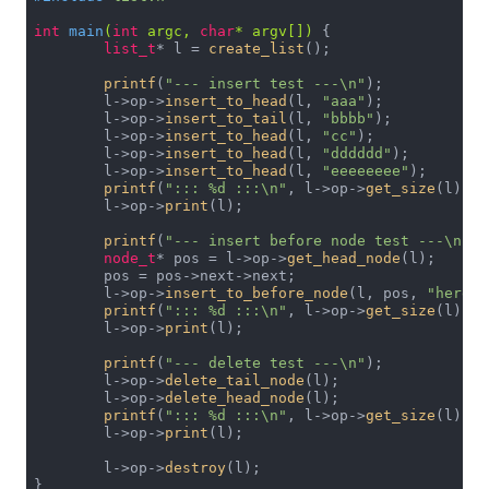
int
main
(
int
 argc, 
char
* argv[])
{

list_t
* l = 
create_list
();

printf
(
"--- insert test ---\n"
);

	l->op->
insert_to_head
(l, 
"aaa"
);

	l->op->
insert_to_tail
(l, 
"bbbb"
);

	l->op->
insert_to_head
(l, 
"cc"
);

	l->op->
insert_to_head
(l, 
"dddddd"
);

	l->op->
insert_to_head
(l, 
"eeeeeeee"
);

printf
(
"::: %d :::\n"
, l->op->
get_size
(l));

	l->op->
print
(l);

printf
(
"--- insert before node test ---\n"
);

node_t
* pos = l->op->
get_head_node
(l);

	pos = pos->next->next;

	l->op->
insert_to_before_node
(l, pos, 
"here"
)
printf
(
"::: %d :::\n"
, l->op->
get_size
(l));

	l->op->
print
(l);	

printf
(
"--- delete test ---\n"
);

	l->op->
delete_tail_node
(l);

	l->op->
delete_head_node
(l);

printf
(
"::: %d :::\n"
, l->op->
get_size
(l));

	l->op->
print
(l);	

	l->op->
destroy
(l);

}