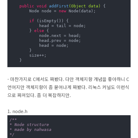
public
void
addFirst
(Object data)
{

        Node node = 
new
 Node(data);

if
 (isEmpty()) {

            head = tail = node;

        } 
else
 {

            node.next = head;

            head.prev = node;

            head = node;

        }

        size++;

    }

public
void
addLast
(Object data)
{

        Node node = 
new
 Node(data);

- 마찬가지로 C에서도 짜봤다. 다만 객체지향 개념을 좋아하니 C
if
 (isEmpty()) {

언어지만 객체지향이 좀 묻어나게 짜봤다. 리눅스 커널도 이런식
            head = tail = node;

으로 짜져있다. 좀 더 복잡하지만.
        } 
else
 {

            node.prev = tail;

            tail.next = node;

            tail = node;

1. node.h
        }

        size++;

/**

    }

* Node structure

* made by nahwasa

public
void
removeFirst
()
{

*/