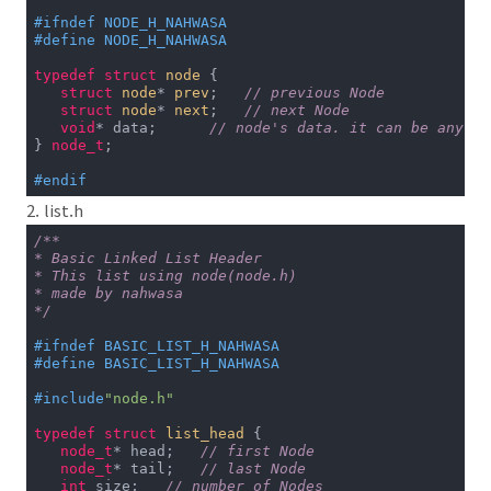
if
 (size <= 
1
) {

            head = tail = 
null
;

#
ifndef
 NODE_H_NAHWASA
            size = 
0
;

#
define
 NODE_H_NAHWASA
        } 
else
 {

            head = head.next;

typedef
struct
node
 {
            head.prev = 
null
;

struct
node
* 
prev
;
// previous Node
            size--;

struct
node
* 
next
;
// next Node
        }

void
* data;      
// node's data. it can be any da
    }

} 
node_t
;

public
void
removeLast
()
{

#
endif
if
 (size <= 
1
) {

2. list.h
            head = tail = 
null
;

            size = 
0
;

/**

        } 
else
 {

* Basic Linked List Header

            tail = tail.prev;

* This list using node(node.h)

            tail.next = 
null
;

* made by nahwasa

            size--;

*/
        }

    }

#
ifndef
 BASIC_LIST_H_NAHWASA
#
define
 BASIC_LIST_H_NAHWASA
public
 Object 
getFirst
()
{

if
 (isEmpty())

#
include
"node.h"
return
null
;

return
 head.data;

typedef
struct
list_head
 {
    }

node_t
* head;   
// first Node
node_t
* tail;   
// last Node
public
 Object 
getLast
()
{

int
 size;   
// number of Nodes