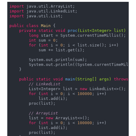
import
import
import
 java.util.List;

public
class
Main
{

private
static
void
proc
(List<Integer> list)
{

long
 start = System.currentTimeMillis();

int
 sum = 
0
;

for
 (
int
 i = 
0
; i < list.size(); i++)

            sum += list.get(i);

        System.out.println(sum);

        System.out.println((System.currentTimeMillis
    }

public
static
void
main
(String[] args)
throws
 Ex
// LinkedList
        List<Integer> list = 
new
 LinkedList<>();

for
 (
int
 i = 
0
; i < 
100000
; i++)

            list.add(i);

        proc(list);

// ArrayList
        list = 
new
 ArrayList<>();

for
 (
int
 i = 
0
; i < 
100000
; i++)

            list.add(i);

        proc(list);
