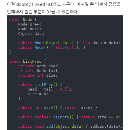
이걸 doubly linked list라고 부른다. 예시일 뿐 명확히 검증을
안해봐서 틀린 부분이 있을 수 있긴하다.
class
Node
{

    Node prev;

    Node next;

    Object data;

public
Node
(Object data)
{ 
this
.data = data; }

public
Node
()
{ 
this
(
null
); }

}

class
ListPrac
{

private
 Node head;

private
 Node tail;

private
int
 size;

public
ListPrac
()
{

        head = tail = 
null
;

        size = 
0
;

    }

public
int
size
()
{ 
return
 size; }

public
boolean
isEmpty
()
{ 
return
 size == 
0
; }

public
void
add
(Object data)
{ addLast(data); }
