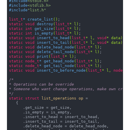
#
include
<stdio.h>
#
include
<stdlib.h>
#
include
"list.h"
list_t
* 
create_list
()
static
void
destroy
(
list_t
* l)
static
int
get_size
(
list_t
* l)
static
int
is_empty
(
list_t
* l)
static
void
insert_to_head
(
list_t
* l, 
void
* data)
static
void
insert_to_tail
(
list_t
* l, 
void
* data)
static
void
delete_head_node
(
list_t
* l)
static
void
delete_tail_node
(
list_t
* l)
static
void
print
(
list_t
* l)
static
node_t
* 
get_head_node
(
list_t
* l)
static
node_t
* 
get_tail_node
(
list_t
* l)
static
void
insert_to_before_node
(
list_t
* l, 
node_t
*
/*

* Operations can be override

* Someone who want change operations, make own creat
*/
static
struct
list_operations
op
 =
   {

      .get_size = get_size,

      .is_empty = is_empty,

      .insert_to_head = insert_to_head,

      .insert_to_tail = insert_to_tail,

      .delete_head_node = delete_head_node,
