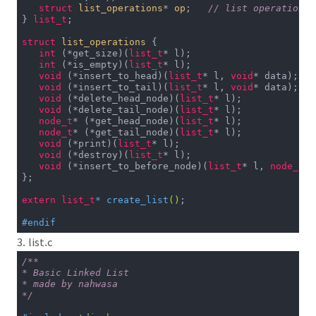
if
 (isEmpty())

struct
list_operations
* 
op
;
// list operations
return
null
;

} 
list_t
;

return
 tail.data;

    }

struct
list_operations
 {
int
 (*get_size)(
list_t
* l);

public
 Object 
get
(
int
 idx)
{

int
 (*is_empty)(
list_t
* l);

if
 (idx+
1
 > size())

void
 (*insert_to_head)(
list_t
* l, 
void
* data); 

return
null
;

void
 (*insert_to_tail)(
list_t
* l, 
void
* data); 

void
 (*delete_head_node)(
list_t
* l); 

if
 (size/
2
 >= idx) {

void
 (*delete_tail_node)(
list_t
* l); 

            Node iter = head;

node_t
* (*get_head_node)(
list_t
* l); 

while
 (--idx >= 
0
) {

node_t
* (*get_tail_node)(
list_t
* l);

                iter = iter.next;

void
 (*print)(
list_t
* l);

            }

void
 (*destroy)(
list_t
* l);

return
 iter.data;

void
 (*insert_to_before_node)(
list_t
* l, 
node_t
* 
        } 
else
 {

};

            Node iter = tail;

while
 (++idx < size()) {

extern
list_t
* 
create_list
()
;

                iter = iter.prev;

            }

#
endif
return
 iter.data;

        }

3. list.c
    }

/**

}
* Basic Linked List

* made by nahwasa

*/