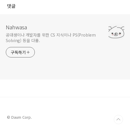
/*

댓글
* if list has no node, return true(1)

*/
static
int
is_empty
(
list_t
* l)
{

return
 !l->op->
get_size
(l);

Nahwasa
}

공대생이나 개발자를 위한 CS 지식이나 PS(Problem
/*

Solving) 등을 다룸.
* insert Node to first of list

*/
구독하기
static
void
insert_to_head
(
list_t
* l, 
void
* data)
{   

node_t
* nd = (
node_t
*)
malloc
(
sizeof
(
node_t
)); 

if
 ( l->op->
is_empty
(l) ) {   
// when there's no 
      nd->prev = nd->next = 
NULL
;

      nd->data = data;

      l->head = l->tail = nd;

   } 
else
 {

      nd->prev = 
NULL
;

      nd->next = l->head;

      nd->data = data;

      l->head->prev = nd;

      l->head = nd;

© Daum Corp.
   }

   l->size++;
