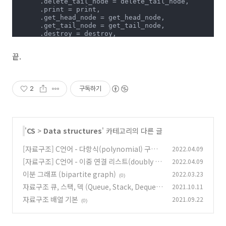
      .delete_tail_node = delete_tail_node,

      .print = print,

      .get_head_node = get_head_node,

      .get_tail_node = get_tail_node,

      .destroy = destroy,

      .insert_to_before_node = insert_to_before_node

   };

끝.
/*

* create list object and return

2
구독하기
*/
list_t
* 
create_list
()
{   

list_t
* l = (
list_t
*)
malloc
(
sizeof
(
list_t
));

'
CS
>
Data structures
' 카테고리의 다른 글
   l->op = &op;

   l->head = l->tail = 
NULL
;

   l->size = 
0
;

[자료구조] C언어 - 다항식(polynomial) 구현 -
2022.04.09
객체지향
[자료구조] C언어 - 이중 연결 리스트(doubly li
2022.04.09
(0)
return
 l;

}

nked list) 구현 - 객체지향
이분 그래프 (bipartite graph)
2022.03.23
(0)
(0)
자료구조 큐, 스택, 덱 (Queue, Stack, Deque)
2021.10.11
/*

* c language don't provide the way to release memory

자료구조 배열 기본
2021.09.22
(0)
(0)
* so programmer must provide destroy function

*/
static
void
destroy
(
list_t
* l)