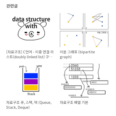
{

관련글
node_t
* p;

node_t
* t;

if
 ( l->op->
get_size
(l) > 
0
 ) {

      p = l->op->
get_head_node
(l);

while
 (p != 
NULL
) {         

         t = p->next;

         p->next = p->prev = p->data = 
NULL
;        
free
(p);

         p = t;

      }

      l->head = 
NULL
;

[자료구조] C언어 - 이중 연결 리
이분 그래프 (bipartite
      l->tail = 
NULL
;

스트(doubly linked list) 구현
graph)
      l->size = 
0
;

- 객체지향
free
(l);

      l = 
NULL
;

   }

}

/*

* return the number of Nodes

*/
static
int
get_size
(
list_t
* l)
{   

자료구조 큐, 스택, 덱 (Queue,
자료구조 배열 기본
return
 l->size;

Stack, Deque)
}
