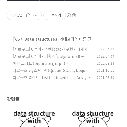
      .insert_to_before_node = insert_to_before_node

   };

공감
구독하기
/*

* create list object and return

*/
list_t
* 
create_list
()
'
CS
>
Data structures
' 카테고리의 다른 글
{   

list_t
* l = (
list_t
*)
malloc
(
sizeof
(
list_t
));

[자료구조] C언어 - 스택(stack) 구현 - 객체지향
2022.04.09
   l->op = &op;

[자료구조] C언어 - 다항식(polynomial) 구현 -
2022.04.09
(0)
   l->head = l->tail = 
NULL
;

객체지향
   l->size = 
0
;

이분 그래프 (bipartite graph)
2022.03.23
(0)
(0)
자료구조 큐, 스택, 덱 (Queue, Stack, Deque)
2021.10.11
return
 l;

}

자료구조 리스트 (List) - Linked List, Array Li
2021.09.30
(0)
st, Vector 차이점 포함
(0)
/*

* c language doesn't provide the way to release memor
* so programmers must provide a destroy function

관련글
*/
static
void
destroy
(
list_t
* l)
{

node_t
* p;

node_t
* t;

if
 ( l->op->
get_size
(l) > 
0
 ) {
