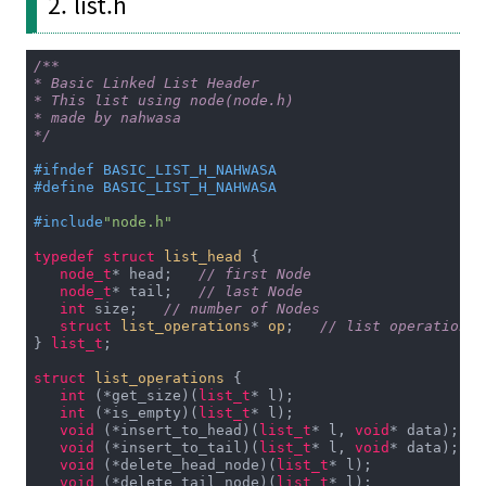
2. list.h
/**

* Basic Linked List Header

* This list using node(node.h)

* made by nahwasa

*/
#
ifndef
 BASIC_LIST_H_NAHWASA
#
define
 BASIC_LIST_H_NAHWASA
#
include
"node.h"
typedef
struct
list_head
 {
node_t
* head;   
// first Node
node_t
* tail;   
// last Node
int
 size;   
// number of Nodes
struct
list_operations
* 
op
;
// list operations
} 
list_t
;

struct
list_operations
 {
int
 (*get_size)(
list_t
* l);

int
 (*is_empty)(
list_t
* l);

void
 (*insert_to_head)(
list_t
* l, 
void
* data); 

void
 (*insert_to_tail)(
list_t
* l, 
void
* data); 

void
 (*delete_head_node)(
list_t
* l); 

void
 (*delete_tail_node)(
list_t
* l); 
