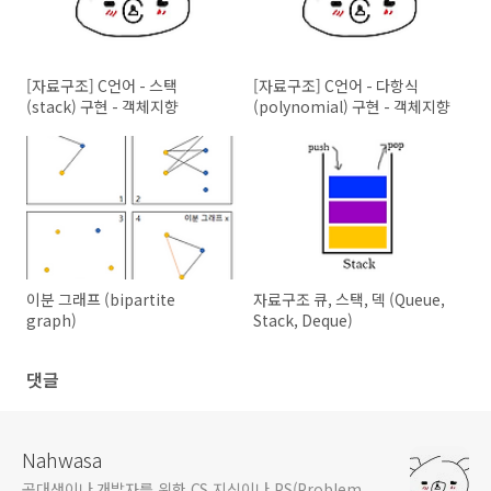
      p = l->op->
get_head_node
(l);

while
 (p != 
NULL
) {         

         t = p->next;

         p->next = p->prev = p->data = 
NULL
;        
[자료구조] C언어 - 스택
[자료구조] C언어 - 다항식
free
(p);

         p = t;

(stack) 구현 - 객체지향
(polynomial) 구현 - 객체지향
      }

      l->head = 
NULL
;

      l->tail = 
NULL
;

      l->size = 
0
;

free
(l);

      l = 
NULL
;

   }

}

/*

* return the number of Nodes

이분 그래프 (bipartite
자료구조 큐, 스택, 덱 (Queue,
*/
graph)
Stack, Deque)
static
int
get_size
(
list_t
* l)
{   

return
 l->size;

댓글
}

/*

* if list has no node, return true(1)

*/
Nahwasa
static
int
is_empty
(
list_t
* l)
공대생이나 개발자를 위한 CS 지식이나 PS(Problem
{
