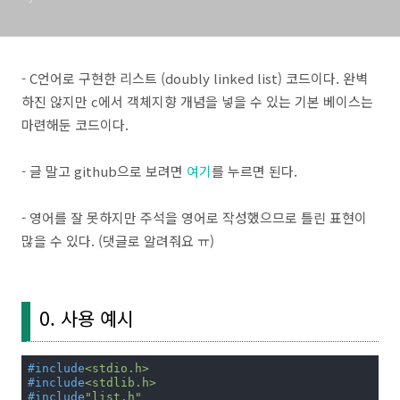
- C언어로 구현한 리스트 (doubly linked list) 코드이다. 완벽
하진 않지만 c에서 객체지향 개념을 넣을 수 있는 기본 베이스는
마련해둔 코드이다.
- 글 말고 github으로 보려면
여기
를 누르면 된다.
- 영어를 잘 못하지만 주석을 영어로 작성했으므로 틀린 표현이
많을 수 있다. (댓글로 알려줘요 ㅠ)
0. 사용 예시
#
include
<stdio.h>
#
include
<stdlib.h>
#
include
"list.h"