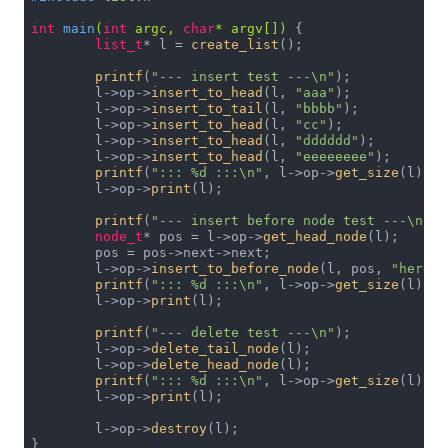
int
main
(
int
 argc, 
char
* argv[])
{

list_t
* l = 
create_list
();

printf
(
"--- insert test ---\n"
);

	l->op->
insert_to_head
(l, 
"aaa"
);

	l->op->
insert_to_tail
(l, 
"bbbb"
);

	l->op->
insert_to_head
(l, 
"cc"
);

	l->op->
insert_to_head
(l, 
"dddddd"
);

	l->op->
insert_to_head
(l, 
"eeeeeeee"
);

printf
(
"::: %d :::\n"
, l->op->
get_size
(l));

	l->op->
print
(l);

printf
(
"--- insert before node test ---\n"
);

node_t
* pos = l->op->
get_head_node
(l);

	pos = pos->next->next;

	l->op->
insert_to_before_node
(l, pos, 
"here"
)
printf
(
"::: %d :::\n"
, l->op->
get_size
(l));

	l->op->
print
(l);	

printf
(
"--- delete test ---\n"
);

	l->op->
delete_tail_node
(l);

	l->op->
delete_head_node
(l);

printf
(
"::: %d :::\n"
, l->op->
get_size
(l));

	l->op->
print
(l);	

	l->op->
destroy
(l);

}