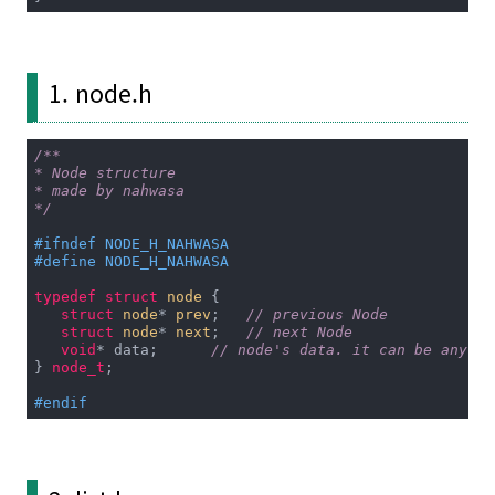
1. node.h
/**

* Node structure

* made by nahwasa

*/
#
ifndef
 NODE_H_NAHWASA
#
define
 NODE_H_NAHWASA
typedef
struct
node
 {
struct
node
* 
prev
;
// previous Node
struct
node
* 
next
;
// next Node
void
* data;      
// node's data. it can be any da
} 
node_t
;

#
endif