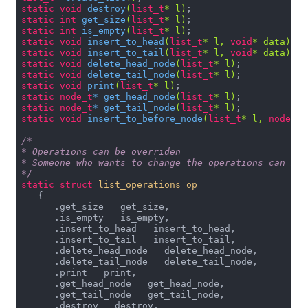
static
void
destroy
(
list_t
* l)
static
int
get_size
(
list_t
* l)
static
int
is_empty
(
list_t
* l)
static
void
insert_to_head
(
list_t
* l, 
void
* data)
static
void
insert_to_tail
(
list_t
* l, 
void
* data)
static
void
delete_head_node
(
list_t
* l)
static
void
delete_tail_node
(
list_t
* l)
static
void
print
(
list_t
* l)
static
node_t
* 
get_head_node
(
list_t
* l)
static
node_t
* 
get_tail_node
(
list_t
* l)
static
void
insert_to_before_node
(
list_t
* l, 
node_t
*
/*

* Operations can be overriden

* Someone who wants to change the operations can mak
*/
static
struct
list_operations
op
 =
   {

      .get_size = get_size,

      .is_empty = is_empty,

      .insert_to_head = insert_to_head,

      .insert_to_tail = insert_to_tail,

      .delete_head_node = delete_head_node,

      .delete_tail_node = delete_tail_node,

      .print = print,

      .get_head_node = get_head_node,

      .get_tail_node = get_tail_node,

      .destroy = destroy,
