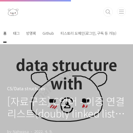
본문 바로가기
홈
태그
방명록
Github
티스토리 도메인(로그인, 구독 등 가능)
CS/Data structures
[자료구조] C언어 - 이중 연결
리스트(doubly linked list)
구현 - 객체지향
by Nahwasa
2022. 4. 9.