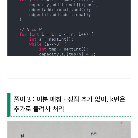
        capacity[additional][i] = k;

        edges[additional].add(i);

        edges[i].add(additional);

    }

// N to M
for
 (
int
 i = 
1
; i <= n; i++) {

int
 a = nextInt();

while
 (a-->
0
) {

int
 tmp = nextInt();

            capacity[i][tmp+n] = 
1
;

            edges[i].add(tmp+n);

            edges[tmp+n].add(i);

        }

    }

// M to M'
for
 (
int
 i = n+
1
; i <= n+m; i++) {

        capacity[i][i+m] = 
1
;

풀이 3 : 이분 매칭 - 정점 추가 없이, k번은
        edges[i].add(i+m);

        edges[i+m].add(i);

추가로 돌려서 처리
    }

// M' to sink
for
 (
int
 i = n+m+
1
; i <= n+m+m; i++) {

        capacity[i][sink] = 
1
;

        edges[i].add(sink);

        edges[sink].add(i);
