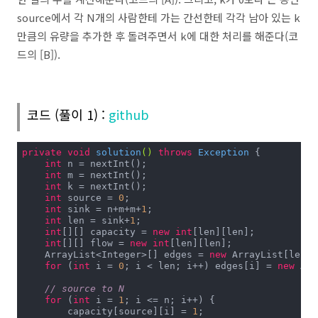
source에서 각 N개의 사람한테 가는 간선한테 각각 남아 있는 k
만큼의 유량을 추가한 후 돌려주면서 k에 대한 처리를 해준다(코
드의 [B]).
코드 (풀이 1) :
github
private
void
solution
()
throws
 Exception 
{

int
 n = nextInt();

int
 m = nextInt();

int
 k = nextInt();

int
 source = 
0
;

int
 sink = n+m+m+
1
;

int
 len = sink+
1
;

int
[][] capacity = 
new
int
[len][len];

int
[][] flow = 
new
int
[len][len];

    ArrayList<Integer>[] edges = 
new
 ArrayList[len];

for
 (
int
 i = 
0
; i < len; i++) edges[i] = 
new
 Arr
// source to N
for
 (
int
 i = 
1
; i <= n; i++) {

        capacity[source][i] = 
1
;
