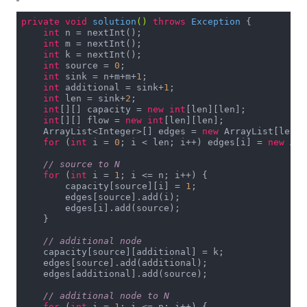
if
 (parents[sink] == -
1
) 
break
;

private
void
solution
()
throws
 Exception 
{

int
 n = nextInt();

int
 min = Integer.MAX_VALUE;

int
 m = nextInt();

for
 (
int
 i = sink; i != source; i = pare
int
 k = nextInt();

                min = Math.min(min, capacity[parents
int
 source = 
0
;

            }

int
 sink = n+m+m+
1
;

int
 additional = sink+
1
;

for
 (
int
 i = sink; i != source; i = pare
int
 len = sink+
2
;

                flow[parents[i]][i] += min;

int
[][] capacity = 
new
int
[len][len];

                flow[i][parents[i]] -= min;

int
[][] flow = 
new
int
[len][len];

            }

    ArrayList<Integer>[] edges = 
new
 ArrayList[len];

            sumTmp += min;

for
 (
int
 i = 
0
; i < len; i++) edges[i] = 
new
 Arr
        }

        sum += sumTmp;

// source to N
        k -= sumTmp;

for
 (
int
 i = 
1
; i <= n; i++) {

    }

        capacity[source][i] = 
1
;

    System.out.println(sum);

        edges[source].add(i);

}
        edges[i].add(source);

    }

// additional node
    capacity[source][additional] = k;

    edges[source].add(additional);

    edges[additional].add(source);

// additional node to N
for
 (
int
 i = 
1
; i <= n; i++) {
