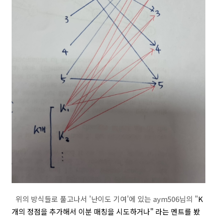
if
 (tmp == 
0
 || sum >= m || k == 
0
)

break
;

        }

        System.out.println(sum);

    }

public
static
void
main
(String[] args)
throws
 Ex
new
 Main().solution();

    }

}
위의 방식들로 풀고나서 '난이도 기여'에 있는 aym506님의 "
K
개의 정점을 추가해서 이분 매칭을 시도하거나" 라는 멘트를 봤