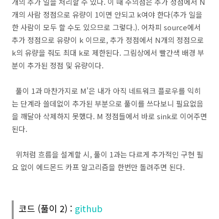
개의 추가 일을 처리할 수 있다. 이 때 주의점은 추가 정점에서 N
for
 (
int
 i = sink; i != source; i = parents[i
개의 사람 정점으로 유량이 1이면 안되고 k여야 한다(추가 일을
            flow[parents[i]][i] += min;

한 사람이 모두 할 수도 있으므로 그렇다.). 어차피 source에서
            flow[i][parents[i]] -= min;

        }

추가 정점으로 유량이 k 이므로, 추가 정점에서 N개의 정점으로
        sum += min;

    }

k의 유량을 줘도 최대 k로 제한된다. 그림상에서 빨간색 배경 부
분이 추가된 정점 및 유량이다.
// [B]
for
 (
int
 x = 
1
; x <= n && sum < m && k > 
0
; x++)
        capacity[
0
][x] += k;

int
 sumTmp = 
0
;

풀이 1과 마찬가지로 M'은 내가 아직 네트워크 플로우를 익히
while
 (
true
) {

는 단계라 쓸데없이 추가된 부분으로 풀이를 쓰다보니 필요없음
int
[] parents = 
new
int
[len];

            Arrays.fill(parents, -
1
);

을 깨달아 삭제하지 못했다. M 정점들에서 바로 sink로 이어주면
            Queue<Integer> q = 
new
 ArrayDeque<>();

된다.
            q.add(source);

            parents[source] = source;

while
 (!q.isEmpty() && parents[sink] == 
위처럼 흐름을 설계할 시, 풀이 1과는 다르게 추가적인 구현 필
int
 cur = q.poll();

요 없이 에드몬드 카프 알고리즘을 한번만 돌려주면 된다.
for
 (
int
 next : edges[cur]) {

if
 (parents[next] == -
1
 && capac
                        parents[next] = cur;

                        q.add(next);

                    }

코드 (풀이 2) :
github
                }

            }
