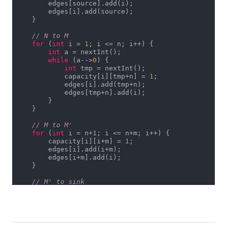
        edges[source].add(i);

        edges[i].add(source);

    }

// N to M
for
 (
int
 i = 
1
; i <= n; i++) {

int
 a = nextInt();

while
 (a-->
0
) {

int
 tmp = nextInt();

            capacity[i][tmp+n] = 
1
;

            edges[i].add(tmp+n);

            edges[tmp+n].add(i);

        }

    }

// M to M'
for
 (
int
 i = n+
1
; i <= n+m; i++) {

        capacity[i][i+m] = 
1
;

        edges[i].add(i+m);

        edges[i+m].add(i);

    }

// M' to sink
for
 (
int
 i = n+m+
1
; i <= n+m+m; i++) {

        capacity[i][sink] = 
1
;

        edges[i].add(sink);

        edges[sink].add(i);

    }
