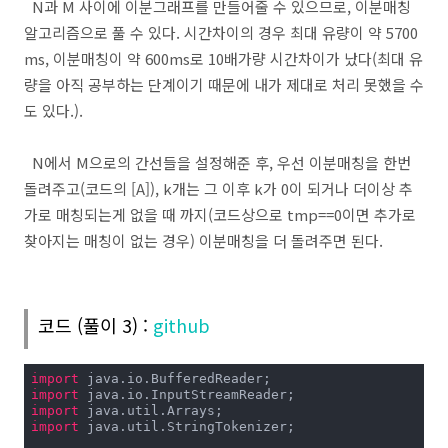
N과 M 사이에 이분그래프를 만들어줄 수 있으므로, 이분매칭
알고리즘으로 풀 수 있다. 시간차이의 경우 최대 유량이 약 5700
for
 (
int
 i = sink; i != source; i = parents[i
            flow[parents[i]][i] += min;

ms, 이분매칭이 약 600ms로 10배가량 시간차이가 났다(최대 유
            flow[i][parents[i]] -= min;

        }

량을 아직 공부하는 단계이기 때문에 내가 제대로 처리 못했을 수
        sum += min;

도 있다.).
    }

    System.out.println(sum);

}
N에서 M으로의 간선들을 설정해준 후, 우선 이분매칭을 한번
돌려주고(코드의 [A]), k개는 그 이후 k가 0이 되거나 더이상 추
가로 매칭되는게 없을 때 까지(코드상으로 tmp==0이면 추가로
찾아지는 매칭이 없는 경우) 이분매칭을 더 돌려주면 된다.
코드 (풀이 3) :
github
import
import
import
import
 java.util.StringTokenizer;
