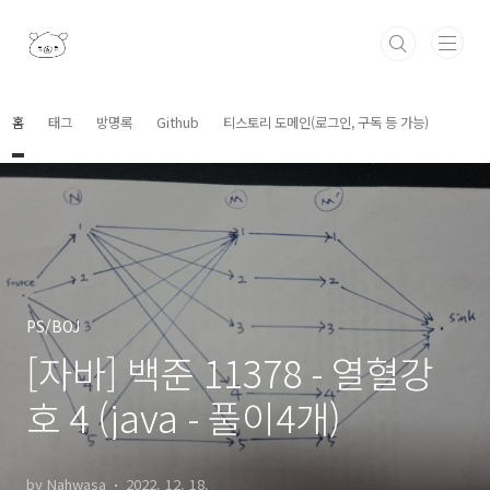
본문 바로가기
홈
태그
방명록
Github
티스토리 도메인(로그인, 구독 등 가능)
PS/BOJ
[자바] 백준 11378 - 열혈강
호 4 (java - 풀이4개)
by Nahwasa
2022. 12. 18.