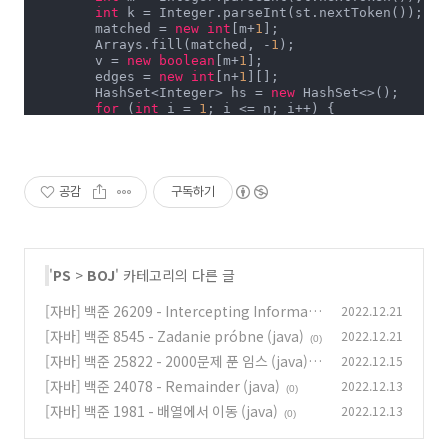
int
 k = Integer.parseInt(st.nextToken());

        matched = 
new
int
[m+
1
];

        Arrays.fill(matched, -
1
);

        v = 
new
boolean
[m+
1
];

        edges = 
new
int
[n+
1
][];

        HashSet<Integer> hs = 
new
 HashSet<>();

for
 (
int
 i = 
1
; i <= n; i++) {

            st = 
new
 StringTokenizer(br.readLine());

int
 a = Integer.parseInt(st.nextToken());
            edges[i] = 
new
int
[a];

for
 (
int
 j = 
0
; j < a; j++) {

                hs.add(edges[i][j] = Integer.parseIn
공감
구독하기
            }

        }

        fullEdge = 
new
int
[hs.size()];

int
 idx = 
0
;

for
 (
int
 i = 
0
; i < m; i++) {

'
PS
>
BOJ
' 카테고리의 다른 글
if
 (hs.contains(i+
1
))

                fullEdge[idx++] = i+
1
;

[자바] 백준 26209 - Intercepting Informati
2022.12.21
        }

on (java)
[자바] 백준 8545 - Zadanie próbne (java)
2022.12.21
(0)
(0)
int
 sum = 
0
;

[자바] 백준 25822 - 2000문제 푼 임스 (java)
2022.12.15
for
 (
int
 i = 
1
; i < n+k+
1
 && sum < m; i++) {

if
 (matching(i)) {

[자바] 백준 24078 - Remainder (java)
2022.12.13
(0)
(0)
                sum++;

[자바] 백준 1981 - 배열에서 이동 (java)
2022.12.13
                v = 
new
boolean
[m+
1
];

(0)
            }

        }
