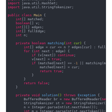
import
import
 java.util.StringTokenizer;

public
class
Main
{

int
[] matched;

boolean
[] v;

int
[][] edges;

int
[] fullEdge;

int
 n;

private
boolean
matching
(
int
 cur)
{

int
[] edge = cur <= n ? edges[cur] : fullEdge
for
 (
int
 next : edge) {

if
 (v[next]) 
continue
;

            v[next] = 
true
;

if
 (matched[next] == -
1
 || matching(matc
                matched[next] = cur;

return
true
;

            }

        }

return
false
;

    }

private
void
solution
()
throws
 Exception 
{

        BufferedReader br = 
new
 BufferedReader(
new
 I
        StringTokenizer st = 
new
 StringTokenizer(br.
        n = Integer.parseInt(st.nextToken());

int
 m = Integer.parseInt(st.nextToken());
