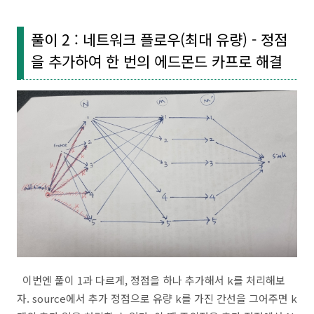
// solution
int
 sum = 
0
;

풀이 2 : 네트워크 플로우(최대 유량) - 정점
// [A]
을 추가하여 한 번의 에드몬드 카프로 해결
while
 (
true
) {

int
[] parents = 
new
int
[len];

        Arrays.fill(parents, -
1
);

        Queue<Integer> q = 
new
 ArrayDeque<>();

        q.add(source);

        parents[source] = source;

while
 (!q.isEmpty() && parents[sink] == -
1
) 
int
 cur = q.poll();

for
 (
int
 next : edges[cur]) {

if
 (parents[next] == -
1
 && capacity[
                    parents[next] = cur;

                    q.add(next);

                }

            }

        }

if
 (parents[sink] == -
1
) 
break
;

int
 min = Integer.MAX_VALUE;

이번엔 풀이 1과 다르게, 정점을 하나 추가해서 k를 처리해보
for
 (
int
 i = sink; i != source; i = parents[i
            min = Math.min(min, capacity[parents[i]]
자. source에서 추가 정점으로 유량 k를 가진 간선을 그어주면 k
        }
