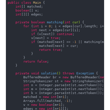
public
class
Main
{

int
[] matched;

boolean
[] v;

int
[][] edges;

private
boolean
matching
(
int
 cur)
{

for
 (
int
 i = 
0
; i < edges[cur].length; i++) {
int
 next = edges[cur][i];

if
 (v[next]) 
continue
;

            v[next] = 
true
;

if
 (matched[next] == -
1
 || matching(matc
                matched[next] = cur;

return
true
;

            }

        }

return
false
;

    }

private
void
solution
()
throws
 Exception 
{

        BufferedReader br = 
new
 BufferedReader(
new
 I
        StringTokenizer st = 
new
 StringTokenizer(br.
int
 n = Integer.parseInt(st.nextToken());

int
 m = Integer.parseInt(st.nextToken());

int
 k = Integer.parseInt(st.nextToken());

        matched = 
new
int
[m+
1
];

        Arrays.fill(matched, -
1
);

        v = 
new
boolean
[m+
1
];

        edges = 
new
int
[n+
1
][];
