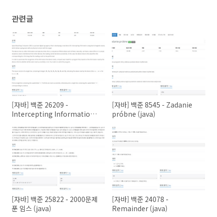
        System.out.println(sum);

    }

관련글
public
static
void
main
(String[] args)
throws
 Ex
new
 Main().solution();

    }

}
[자바] 백준 26209 -
[자바] 백준 8545 - Zadanie
Intercepting Information
próbne (java)
(java)
[자바] 백준 25822 - 2000문제
[자바] 백준 24078 -
푼 임스 (java)
Remainder (java)