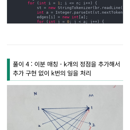
for
 (
int
 i = 
1
; i <= n; i++) {

            st = 
new
 StringTokenizer(br.readLine());

int
 a = Integer.parseInt(st.nextToken());
            edges[i] = 
new
int
[a];

for
 (
int
 j = 
0
; j < a; j++) {

                edges[i][j] = Integer.parseInt(st.nex
            }

        }

int
 sum = 
0
;

// [A]
for
 (
int
 i = 
1
; i <= n && sum < m; i++) {

if
 (matching(i)) {

                sum++;

풀이 4 : 이분 매칭 - k개의 정점을 추가해서
                v = 
new
boolean
[m+
1
];

            }

추가 구현 없이 k번의 일을 처리
        }

// [B]
while
 (
true
) {

int
 tmp = 
0
;

for
 (
int
 i = 
1
; i <= n && sum < m && k >
if
 (matching(i)) {

                    tmp++;

                    k--;

                    v = 
new
boolean
[m+
1
];

                }

            }

            sum += tmp;
