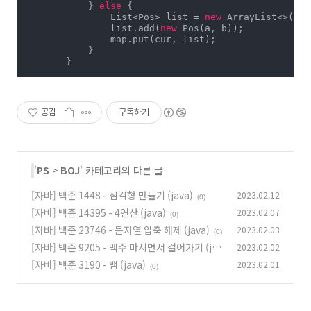
            } 
else
 {

                List<Pos> list = 
new
 ArrayList<>();

                list.add(
new
 Pos(a, b));

                map.put(cur, list);

            }

        }

        Queue<Pos> q = 
new
 ArrayDeque<>();

int
[][] v = 
new
int
[n+
1
][n+
1
];

        v[
1
][
1
] = VISITED;

공감
구독하기
        q.add(
new
 Pos(
1
, 
1
));

int
 cnt = 
1
;

while
 (!q.isEmpty()) {

            Pos cur = q.poll();

if
 (map.containsKey(cur)) {

'
PS
>
BOJ
' 카테고리의 다른 글
for
 (Pos light : map.get(cur)) {

if
 (v[light.r][light.c] == VISIT
[자바] 백준 1448 - 삼각형 만들기 (java)
2023.02.12
                    cnt++;

(0)
if
 (v[light.r][light.c] == CANDID
[자바] 백준 14395 - 4연산 (java)
2023.02.07
(0)
                        q.add(light);

                        v[light.r][light.c] = VISITED
[자바] 백준 23746 - 문자열 압축 해제 (java)
2023.02.03
(0)
                    } 
else
 {

[자바] 백준 9205 - 맥주 마시면서 걸어가기 (jav
2023.02.02
                        v[light.r][light.c] = ON;

a)
                    }

[자바] 백준 3190 - 뱀 (java)
2023.02.01
(0)
(0)
                }

            }

for
 (
int
 d = 
0
; d < 
4
; d++) {
