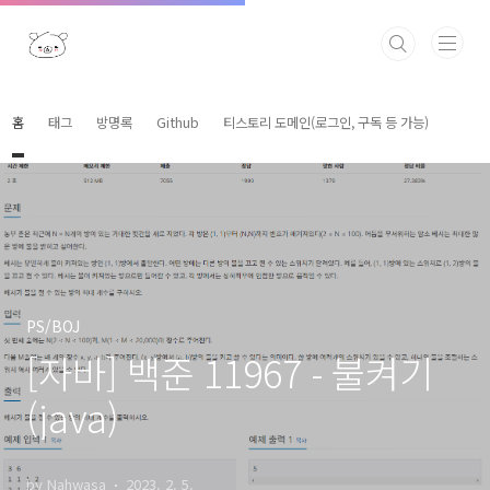
본문 바로가기
홈
태그
방명록
Github
티스토리 도메인(로그인, 구독 등 가능)
PS/BOJ
[자바] 백준 11967 - 불켜기
(java)
by Nahwasa
2023. 2. 5.