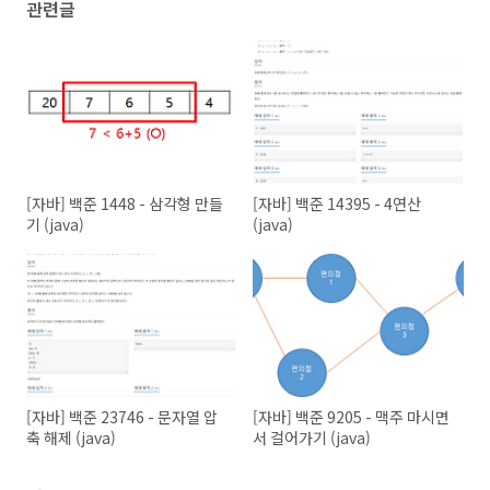
관련글
int
 nr = cur.r + DR[d];

int
 nc = cur.c + DC[d];

if
 (nr < 
1
 || nr > n || nc < 
1
 || nc
if
 (v[nr][nc] == ON) {

                    v[nr][nc] = VISITED;

                    q.add(
new
 Pos(nr, nc));

continue
;

                }

                v[nr][nc] = CANDIDATE;

[자바] 백준 1448 - 삼각형 만들
[자바] 백준 14395 - 4연산
            }

        }

기 (java)
(java)
        System.out.println(cnt);

    }

}

class
Pos
{

int
 r, c;

public
Pos
(
int
 r, 
int
 c)
{

this
.r = r;

this
.c = c;

    }

[자바] 백준 23746 - 문자열 압
[자바] 백준 9205 - 맥주 마시면
@Override
축 해제 (java)
서 걸어가기 (java)
public
int
hashCode
()
{

return
 c*
20000
+r;

    }
