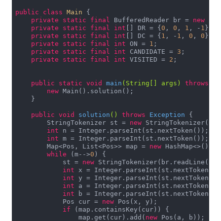
public
class
Main
{

private
static
final
 BufferedReader br = 
new
 Buf
private
static
final
int
[] DR = {
0
, 
0
, 
1
, -
1
};

private
static
final
int
[] DC = {
1
, -
1
, 
0
, 
0
};

private
static
final
int
 ON = 
1
;

private
static
final
int
 CANDIDATE = 
3
;

private
static
final
int
 VISITED = 
2
;

public
static
void
main
(String[] args)
throws
 Ex
new
 Main().solution();

    }

public
void
solution
()
throws
 Exception 
{

        StringTokenizer st = 
new
 StringTokenizer(br.
int
 n = Integer.parseInt(st.nextToken());

int
 m = Integer.parseInt(st.nextToken());

        Map<Pos, List<Pos>> map = 
new
 HashMap<>();

while
 (m-->
0
) {

            st = 
new
 StringTokenizer(br.readLine());

int
 x = Integer.parseInt(st.nextToken());
int
 y = Integer.parseInt(st.nextToken());
int
 a = Integer.parseInt(st.nextToken());
int
 b = Integer.parseInt(st.nextToken());
            Pos cur = 
new
 Pos(x, y);

if
 (map.containsKey(cur)) {

                map.get(cur).add(
new
 Pos(a, b));
