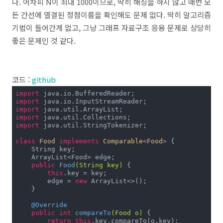
다. 어차피 N이 최대 1000이므로, 딱히 해싱을 하지 않고 매번 모
든 간선에 열결된 정점이름을 확인해도 문제 없다. 딱히 알고리즘
기법이 들어간게 없고, 그냥 그래프 자료구조 응용 문제로 상당히
좋은 문제인 것 같다.
코드 :
github
import
import
import
import
import
 java.util.StringTokenizer;

class
Food
implements
Comparable
<
Food
> 
{

    String key;

    ArrayList<Food> edge;

public
Food
(String key)
{

this
.key = key;

        edge = 
new
 ArrayList<>();

    }

@Override
public
int
compareTo
(Food o)
{

return
this
.key.compareTo(o.key);
