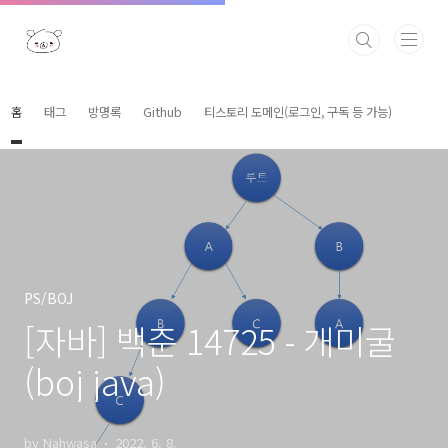
본문 바로가기
홈
태그
방명록
Github
티스토리 도메인(로그인, 구독 등 가능)
PS/BOJ
[자바] 백준 14725 - 개미굴
(boj java)
by Nahwasa
2022. 6. 8.