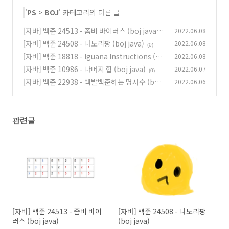
break
;

'
PS
>
BOJ
' 카테고리의 다른 글
                    }

                }

[자바] 백준 24513 - 좀비 바이러스 (boj java)
2022.06.08
if
 (!isMatched) {

                    Food newFood = 
new
 Food(cur);

[자바] 백준 24508 - 나도리팡 (boj java)
2022.06.08
(0)
(0)
                    pt.edge.add(newFood);

                    pt = newFood;

[자바] 백준 18818 - Iguana Instructions (bo
2022.06.08
                }

j java)
[자바] 백준 10986 - 나머지 합 (boj java)
2022.06.07
(0)
            }

(0)
        }

[자바] 백준 22938 - 백발백준하는 명사수 (boj j
2022.06.06
        dfs(root,
0
);

ava)
(0)
        System.out.println(ans);

    }

public
static
void
main
(String[] args)
throws
 Ex
관련글
new
 Main().solution();

    }

}
[자바] 백준 24513 - 좀비 바이
[자바] 백준 24508 - 나도리팡
러스 (boj java)
(boj java)