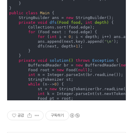
    }

public
class
Main
{

    StringBuilder ans = 
new
 StringBuilder();

private
void
dfs
(Food food, 
int
 depth)
{

        Collections.sort(food.edge);

for
 (Food next : food.edge) {

for
 (
int
 i = 
0
; i < depth; i++) ans.appe
            ans.append(next.key).append(
'\n'
);

            dfs(next, depth+
1
);

        }

    }

private
void
solution
()
throws
 Exception 
{

        BufferedReader br = 
new
 BufferedReader(
new
 I
        Food root = 
new
 Food(
null
);

int
 n = Integer.parseInt(br.readLine());

        StringTokenizer st;

while
 (n-->
0
) {

            st = 
new
 StringTokenizer(br.readLine());

int
 k = Integer.parseInt(st.nextToken());
            Food pt = root;

for
 (
int
 i = 
0
; i < k; i++) {

                String cur = st.nextToken();

boolean
 isMatched = 
false
;

공감
구독하기
for
 (Food next : pt.edge) {

if
 (next.key.equals(cur)) {

                        pt = next;

                        isMatched = 
true
;
