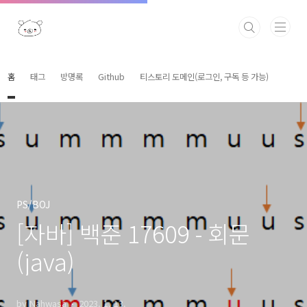
본문 바로가기
홈
태그
방명록
Github
티스토리 도메인(로그인, 구독 등 가능)
PS/BOJ
[자바] 백준 17609 - 회문
(java)
by Nahwasa
2023. 1. 13.