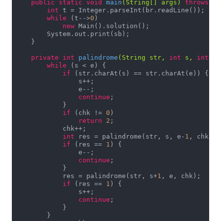
public
static
void
main
(String[] args)
throws
 Ex
int
 t = Integer.parseInt(br.readLine());

while
 (t-->
0
)

new
 Main().solution();

        System.out.print(sb);

    }

private
int
palindrome
(String str, 
int
 s, 
int
 e,
while
 (s < e) {

if
 (str.charAt(s) == str.charAt(e)) {

                s++;

                e--;

continue
;

            }

if
 (chk != 
0
)

return
2
;

            chk++;

int
 res = palindrome(str, s, e-
1
, chk);

if
 (res == 
1
) {

                e--;

continue
;

            }

            res = palindrome(str, s+
1
, e, chk);

if
 (res == 
1
) {

                s++;

continue
;

            }

        }
