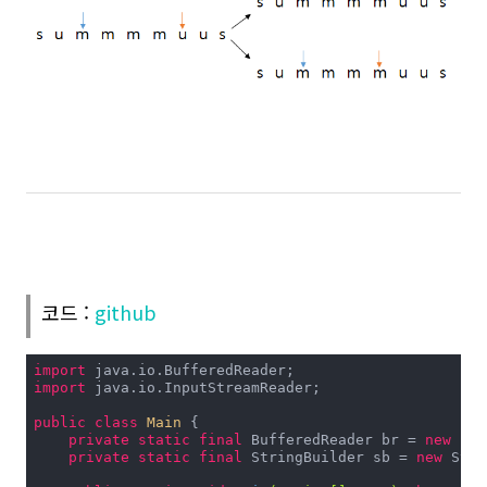
코드 :
github
import
import
 java.io.InputStreamReader;

public
class
Main
{

private
static
final
 BufferedReader br = 
new
 Buf
private
static
final
 StringBuilder sb = 
new
 Stri