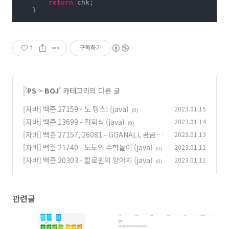
return
 chk;

    }

public
void
solution
()
throws
 Exception 
{

        String str = br.readLine();

        sb.append(palindrome(str, 
0
, str.length()-
1
,
1
구독하기
    }

}
'
PS
>
BOJ
' 카테고리의 다른 글
[자바] 백준 27159 - 노 땡스! (java)
2023.01.15
(0)
[자바] 백준 13699 - 점화식 (java)
2023.01.14
(0)
[자바] 백준 27157, 26081 - GGANALi, 곰곰이
2023.01.13
와 GGANALi (java)
[자바] 백준 21740 - 도도의 수학놀이 (java)
2023.01.11
(2)
(0)
[자바] 백준 20303 - 할로윈의 양아치 (java)
2023.01.11
(0)
관련글