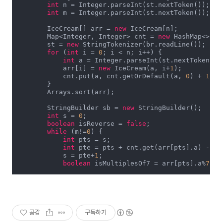
int
 n = Integer.parseInt(st.nextToken());

int
 m = Integer.parseInt(st.nextToken());

        IceCream[] arr = 
new
 IceCream[n];

        Map<Integer, Integer> cnt = 
new
 HashMap<>();

        st = 
new
 StringTokenizer(br.readLine());

for
 (
int
 i = 
0
; i < n; i++) {

int
 a = Integer.parseInt(st.nextToken());
            arr[i] = 
new
 IceCream(a, i+
1
);

            cnt.put(a, cnt.getOrDefault(a, 
0
) + 
1
);

        }

        Arrays.sort(arr);

        StringBuilder sb = 
new
 StringBuilder();

int
 s = 
0
;

boolean
 isReverse = 
false
;

while
 (m!=
0
) {

int
 pts = s;

int
 pte = pts + cnt.get(arr[pts].a) - 
1
;

            s = pte+
1
;

boolean
 isMultiplesOf7 = arr[pts].a%
7
 ==
while
 (pts<=pte && m!=
0
) {

                m--;

                sb.append(!isReverse ? arr[pts++].id
if
 (isMultiplesOf7) isReverse = !isRe
            }

공감
구독하기
        }
