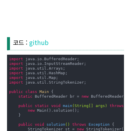
코드 :
github
import
import
import
import
import
import
 java.util.StringTokenizer;

public
class
Main
{

static
 BufferedReader br = 
new
 BufferedReader(
ne
public
static
void
main
(String[] args)
throws
 Ex
new
 Main().solution();

    }

public
void
solution
()
throws
 Exception 
{

        StringTokenizer st = 
new
 StringTokenizer(br.