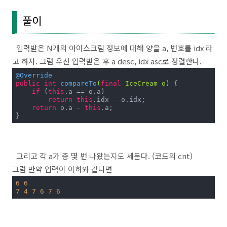
풀이
입력받은 N개의 아이스크림 정보에 대해 양을 a, 번호를 idx 라
고 하자. 그럼 우선 입력받은 후 a desc, idx asc로 정렬한다.
@Override
public
int
compareTo
(
final
 IceCream o)
{

if
 (
this
.a == o.a)

return
this
.idx - o.idx;

return
 o.a - 
this
.a;

}
그리고 각 a가 총 몇 번 나왔는지도 세둔다. (코드의 cnt)
그럼 만약 입력이 이하와 같다면
6
6
7
4
7
6
7
6