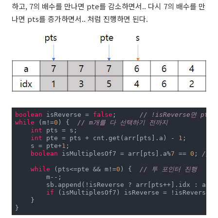
하고, 7의 배수를 만나면 pte를 감소하면서.. 다시 7의 배수를 만
나면 pts를 증가하면서.. 처럼 진행하면 된다.
boolean
 isReverse = 
false
;	
// !isReverse면 p
while
 (m!=
0
) {	
// m개를 다 선택하기 전까지
int
 pts = s;

int
 pte = pts + cnt.get(arr[pts].a) - 
1
;

    s = pte+
1
;

boolean
 isMultiplesOf7 = arr[pts].a%
7
 == 
0
;	
//
while
 (pts<=pte && m!=
0
) {	
// 투 포인터 진행
        m--;

        sb.append(!isReverse ? arr[pts++].idx : arr[
if
 (isMultiplesOf7) isReverse = !isReverse;

    }

}