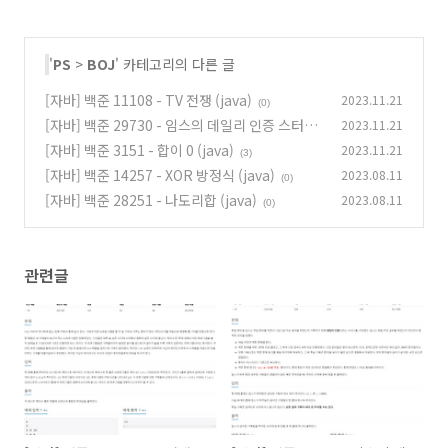
        System.out.print(sb);

    }

}

'
PS
>
BOJ
' 카테고리의 다른 글
class
IceCream
implements
Comparable
<
IceCream
> 
{

[자바] 백준 11108 - TV 전쟁 (java)
2023.11.21
(0)
int
 a, idx;

[자바] 백준 29730 - 임스의 데일리 인증 스터디
2023.11.21
public
IceCream
(
final
int
 a, 
final
int
 idx)
{

(java)
[자바] 백준 3151 - 합이 0 (java)
2023.11.21
(0)
this
.a = a;

(3)
this
.idx = idx;

[자바] 백준 14257 - XOR 방정식 (java)
2023.08.11
(0)
    }

[자바] 백준 28251 - 나도리합 (java)
2023.08.11
(0)
@Override
public
int
compareTo
(
final
 IceCream o)
{

if
 (
this
.a == o.a)

return
this
.idx - o.idx;

관련글
return
 o.a - 
this
.a;

    }

}