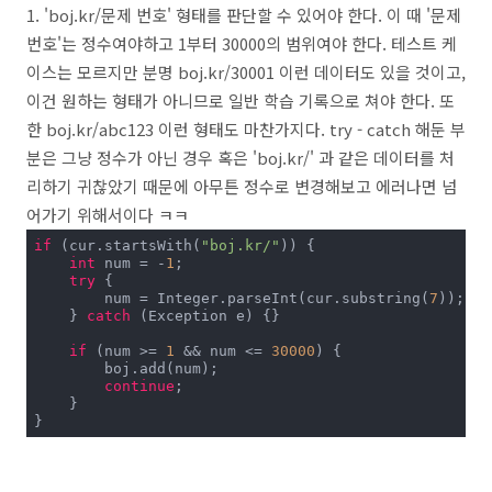
1. 'boj.kr/문제 번호' 형태를 판단할 수 있어야 한다. 이 때 '문제
번호'는 정수여야하고 1부터 30000의 범위여야 한다. 테스트 케
이스는 모르지만 분명 boj.kr/30001 이런 데이터도 있을 것이고,
이건 원하는 형태가 아니므로 일반 학습 기록으로 쳐야 한다. 또
한 boj.kr/abc123 이런 형태도 마찬가지다. try - catch 해둔 부
분은 그냥 정수가 아닌 경우 혹은 'boj.kr/' 과 같은 데이터를 처
리하기 귀찮았기 때문에 아무튼 정수로 변경해보고 에러나면 넘
어가기 위해서이다 ㅋㅋ
if
 (cur.startsWith(
"boj.kr/"
)) {

int
 num = -
1
;

try
 {

        num = Integer.parseInt(cur.substring(
7
));

    } 
catch
 (Exception e) {}

if
 (num >= 
1
 && num <= 
30000
) {

        boj.add(num);

continue
;

    }

}