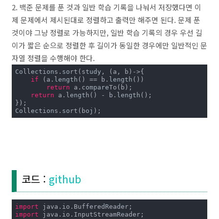
2. 백준 문제를 푼 것과 일반 학습 기록을 나눠서 저장했다면 이
제 문제에서 제시된대로 정렬하고 출력만 해주면 된다. 문제 푼
것이야 그냥 정렬로 가능하지만, 일반 학습 기록의 경우 우선 길
이가 짧은 순으로 정렬한 후 길이가 동일한 경우에만 일반적인 문
자열 정렬을 수행해야 한다.
Collections.sort(study, (a, b)->{

if
 (a.length() == b.length())

return
 a.compareTo(b);

return
 a.length() - b.length();

});

Collections.sort(boj);
코드 :
github
import
import