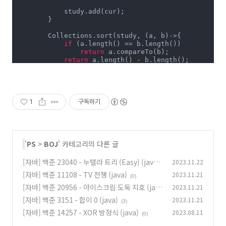
            study.add(cur);

        }

        Collections.sort(study, (a, b)->{

if
 (a.length() == b.length())

return
 a.compareTo(b);

return
 a.length() - b.length();

        });

        Collections.sort(boj);

        StringBuilder sb = 
new
 StringBuilder();

for
 (String s : study) sb.append(s).append(
'
1
구독하기
for
 (Integer num : boj) sb.append(
"boj.kr/"
)
        System.out.print(sb);

    }

}
'
PS
>
BOJ
' 카테고리의 다른 글
[자바] 백준 23040 - 누텔라 트리 (Easy) (java)
2023.11.22
[자바] 백준 11108 - TV 전쟁 (java)
2023.11.21
(0)
(0)
[자바] 백준 20956 - 아이스크림 도둑 지호 (jav
2023.11.21
a)
[자바] 백준 3151 - 합이 0 (java)
2023.11.21
(0)
(3)
[자바] 백준 14257 - XOR 방정식 (java)
2023.08.11
(0)