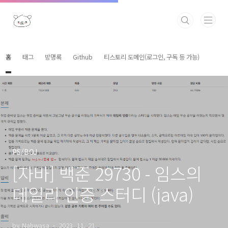
본문 바로가기
홈
태그
방명록
Github
티스토리 도메인(로그인, 구독 등 가능)
PS/BOJ
[자바] 백준 29730 - 임스의
데일리 인증 스터디 (java)
by Nahwasa
2023. 11. 21.