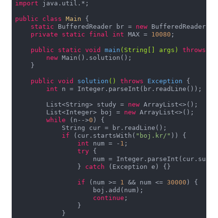
import
 java.util.*;

public
class
Main
{

static
 BufferedReader br = 
new
 BufferedReader(
ne
private
static
final
int
 MAX = 
10080
;

public
static
void
main
(String[] args)
throws
 Ex
new
 Main().solution();

    }

public
void
solution
()
throws
 Exception 
{

int
 n = Integer.parseInt(br.readLine());

        List<String> study = 
new
 ArrayList<>();

        List<Integer> boj = 
new
 ArrayList<>();

while
 (n-->
0
) {

            String cur = br.readLine();

if
 (cur.startsWith(
"boj.kr/"
)) {

int
 num = -
1
;

try
 {

                    num = Integer.parseInt(cur.subst
                } 
catch
 (Exception e) {}

if
 (num >= 
1
 && num <= 
30000
) {

                    boj.add(num);

continue
;

                }

            }
